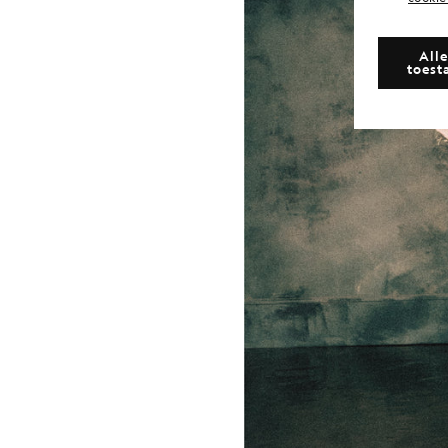
Alle
toest