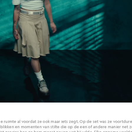
e ruimte al voordat ze ook maar iets zegt. Op de set was ze voortdur
 blikken en momenten van stilte die op de een of andere manier net z
st precies hoe ze hem moest geven wat hij wilde. Elke opname voelde in