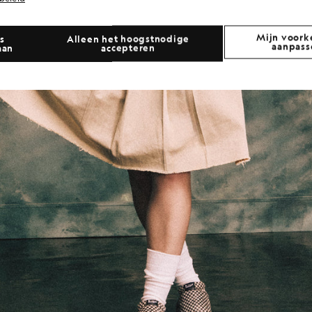
Mijn voork
s
Alleen het hoogstnodige
aanpass
aan
accepteren