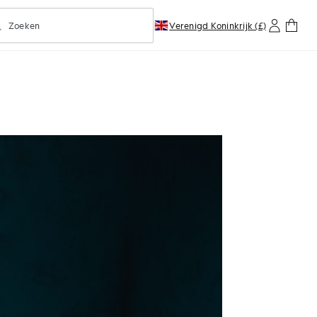
Zoeken
Verenigd Koninkrijk (£)
oorspellend zoeken in- of uitschakelen