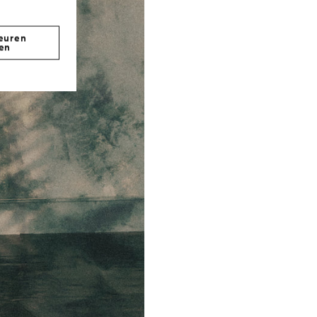
euren
en