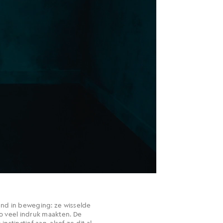
end in beweging: ze wisselde
o veel indruk maakten. De
stinctief aan, alsof ze dit al