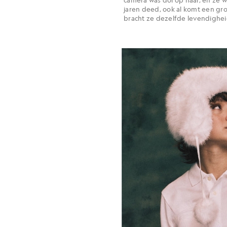
jaren deed, ook al komt een gro
bracht ze dezelfde levendighei