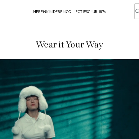
HEREN
KINDEREN
COLLECTIES
CLUB 1874
V
Wear it Your Way