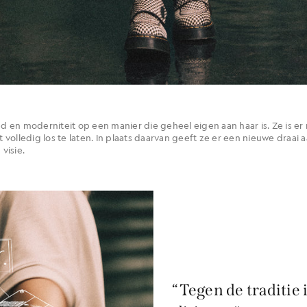
en moderniteit op een manier die geheel eigen aan haar is. Ze is er n
st volledig los te laten. In plaats daarvan geeft ze er een nieuwe draai
visie.
“Tegen de traditie 