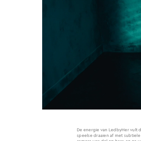
De energie van LedbyHer vult d
speelse draaien af met subtiele
camera was dol op haar, en ze wi