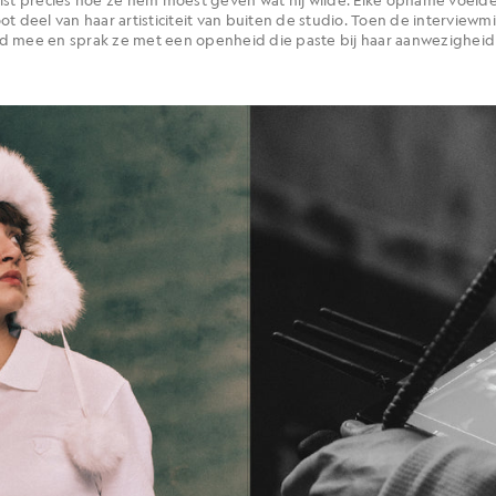
ot deel van haar artisticiteit van buiten de studio. Toen de interview
d mee en sprak ze met een openheid die paste bij haar aanwezigheid 