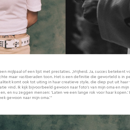
en mijlpaal of een lijst met prestaties. „Vrijheid. Ja, succes betekent v
chte maar vastberaden toon. Het is een definitie die geworteld is in per
teit komt ook tot uiting in haar creatieve style, die diep put uit haar
iratie vind. Ik kijk bijvoorbeeld gewoon naar foto’s van mijn oma en m
n, en nu zeggen mensen: ‘Laten we een lange rok voor haar kopen.’ En i
keek gewoon naar mijn oma.’”