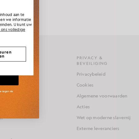
laire 3-packs
ollecties,
 voelt tijdens
nieke
inhoud aan te
nen we informatie
einden. U kunt uw
 ons volledige
euren
en
E
PRIVACY &
BEVEILIGING
it
Privacybeleid
g
Cookies
en Mijn
le tegen de
Algemene voorwaarden
Acties
Wet op moderne slavernij
en
Externe leveranciers