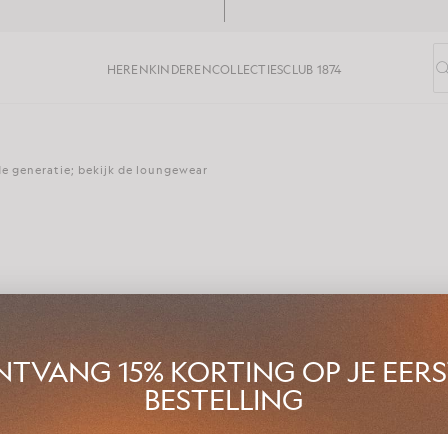
HEREN
KINDEREN
COLLECTIES
CLUB 1874
V
 generatie; bekijk de loungewear
Sorry, er zijn geen producten gevonden. Probeer het nog eens.
TVANG 15% KORTING OP JE EER
BESTELLING
t Lyle & Scott voor kinderen voor het voorjaar van 2025: loungewea