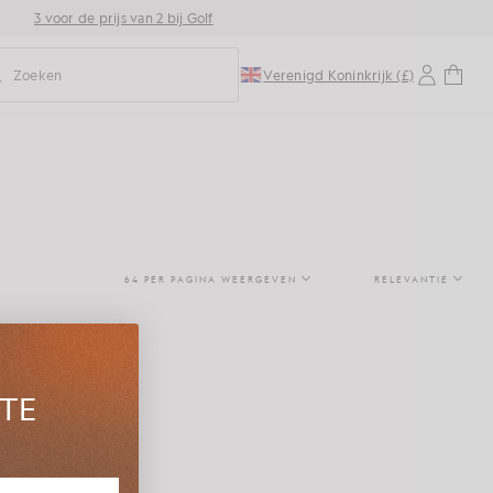
3 voor de prijs van 2 bij Golf
Zoeken
Verenigd Koninkrijk (£)
oorspellend zoeken in- of uitschakelen
64 PER PAGINA WEERGEVEN
RELEVANTIE
STE
r en ondergoed.