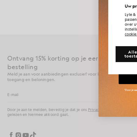
Onze geliefd
Word lid 
Uw pr
met boxershor
same
Lyle &
passen
over u
instel
cookie
Heeft
Alle
toest
Ontvang 15% korting op je eerste
Gr
bestelling
Meld je aan voor aanbiedingen exclusief voor leden, vroege
toegang en beloningen.
*Door je a
Aanmelden
E-mailadres
Door je aan te melden, bevestig je dat je ons
Privacybeleid
hebt
gelezen en hiermee akkoord gaat.
Cookievoorkeuren
Facebook
Instagram
YouTube
TikTok