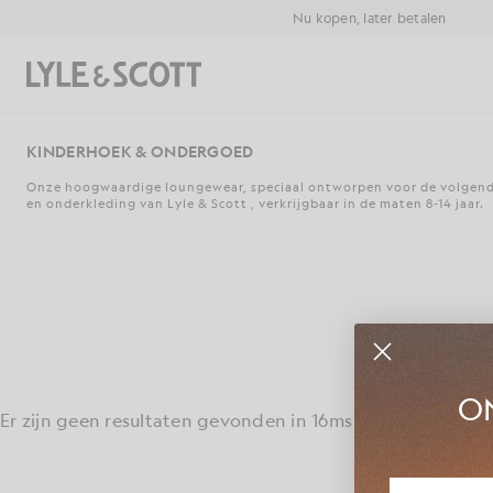
Ga naar de hoofdinhoud
Informatie over toegankelijkheid
Nu kopen, later betalen
Zoeken
KINDERHOEK & ONDERGOED
Onze hoogwaardige loungewear, speciaal ontworpen voor de volgende
en onderkleding van Lyle & Scott , verkrijgbaar in de maten 8-14 jaar.
ON
Er zijn geen resultaten gevonden in 16ms
Maak kennis me