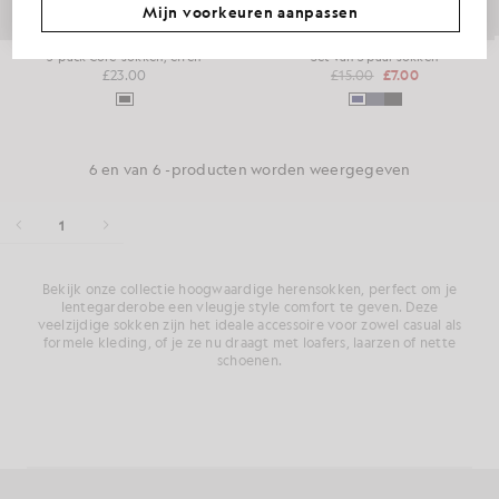
Mijn voorkeuren aanpassen
5-pack Core-sokken, effen
Set van 3 paar sokken
£23.00
£15.00
£7.00
6 en van 6 -producten worden weergegeven
1
Bekijk onze collectie hoogwaardige herensokken, perfect om je
lentegarderobe een vleugje style comfort te geven. Deze
veelzijdige sokken zijn het ideale accessoire voor zowel casual als
formele kleding, of je ze nu draagt met loafers, laarzen of nette
schoenen.