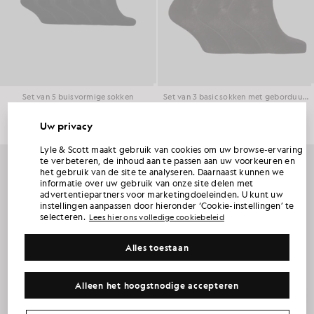
Set van 5 buisvormige sokken
Set van 3 basic sokken met geborduurde adelaar
£25.00
£15.00
Uw privacy
ONTVANG 15% KORTING OP JE EERSTE
Lyle & Scott maakt gebruik van cookies om uw browse-ervaring
BESTELLING
te verbeteren, de inhoud aan te passen aan uw voorkeuren en
het gebruik van de site te analyseren. Daarnaast kunnen we
informatie over uw gebruik van onze site delen met
Word lid van Club Lyle & Scott en ontvang als eerste informatie over nieuwe collecties,
advertentiepartners voor marketingdoeleinden. U kunt uw
samenwerkingen en seizoensuitverkoop exclusief voor leden, plus een unieke
welkomstcode waarmee je 15% korting krijgt.
instellingen aanpassen door hieronder ‘Cookie-instellingen’ te
selecteren.
Lees hier ons volledige cookiebeleid
Alles toestaan
Heeft u nog andere communicatievoorkeuren?
Grote maten
Kinderkleding
Golf
Alleen het hoogstnodige accepteren
MIJN AANBIEDING CLAIMEN
*Door je aan te melden, ga je ermee akkoord dat je marketinginformatie ontvangt. Je unieke code kan online slechts voor twee Sale tegen de
volledige prijs en twee Sale worden gebruikt.
Privacybeleid
&
Algemene voorwaarden
.