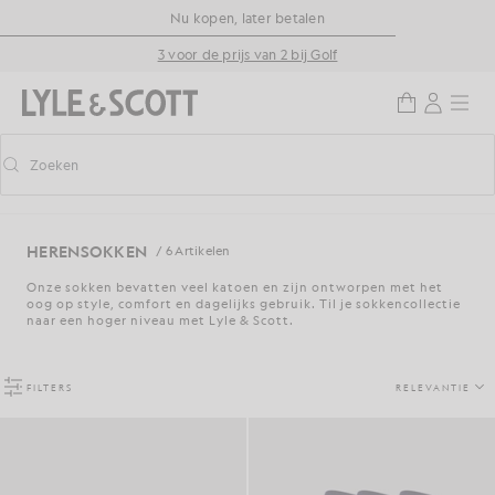
Ga naar de hoofdinhoud
Informatie over toegankelijkheid
Nu kopen, later betalen
3 voor de prijs van 2 bij Golf
Zoeken
Zoeken
Voorspellend zoeken in- of uitschakelen
HERENSOKKEN
/ 6 Artikelen
Onze sokken bevatten veel katoen en zijn ontworpen met het
oog op style, comfort en dagelijks gebruik. Til je sokkencollectie
naar een hoger niveau met Lyle & Scott.
FILTERS
RELEVANTIE