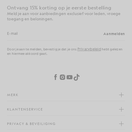
Ontvang 15% korting op je eerste bestelling
Meld je aan voor aanbiedingen exclusief voor leden, vroege
toegang en beloningen.
Aanmelden
E-mailadres
Privacybeleid
Door je aan te melden, bevestig je dat je ons
hebt gelezen
en hiermee akkoord gaat.
Cookievoorkeuren
Facebook
Instagram
YouTube
TikTok
MERK
KLANTENSERVICE
PRIVACY & BEVEILIGING