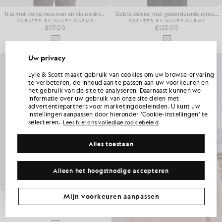
Trui met korte mouwen en kleine driehoekjes
Gebreide trui met geborduurde streepjes
CURATED BY WAVEY GARMS
CURATED BY WAVEY GARMS
£95.00
£120.00
Uw privacy
ONTVANG 15% KORTING OP JE EERSTE
Lyle & Scott maakt gebruik van cookies om uw browse-ervaring
BESTELLING
te verbeteren, de inhoud aan te passen aan uw voorkeuren en
het gebruik van de site te analyseren. Daarnaast kunnen we
informatie over uw gebruik van onze site delen met
Word lid van Club Lyle & Scott en ontvang als eerste informatie over nieuwe collecties,
advertentiepartners voor marketingdoeleinden. U kunt uw
samenwerkingen en seizoensuitverkoop exclusief voor leden, plus een unieke
welkomstcode waarmee je 15% korting krijgt.
instellingen aanpassen door hieronder ‘Cookie-instellingen’ te
selecteren.
Lees hier ons volledige cookiebeleid
Alles toestaan
Heeft u nog andere communicatievoorkeuren?
Grote maten
Kinderkleding
Golf
Alleen het hoogstnodige accepteren
MIJN AANBIEDING CLAIMEN
*Door je aan te melden, ga je ermee akkoord dat je marketinginformatie ontvangt. Je unieke code kan online slechts voor twee Sale tegen de
volledige prijs en twee Sale worden gebruikt.
Privacybeleid
&
Algemene voorwaarden
.
Mijn voorkeuren aanpassen
Doorschijnend coachjack
CURATED BY WAVEY GARMS
£150.00
MEER INFORMATIE