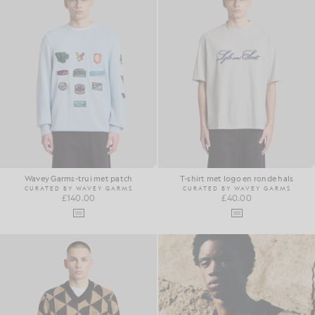
Wavey Garms-trui met patch
T-shirt met logo en ronde hals
CURATED BY WAVEY GARMS
CURATED BY WAVEY GARMS
£140.00
£40.00