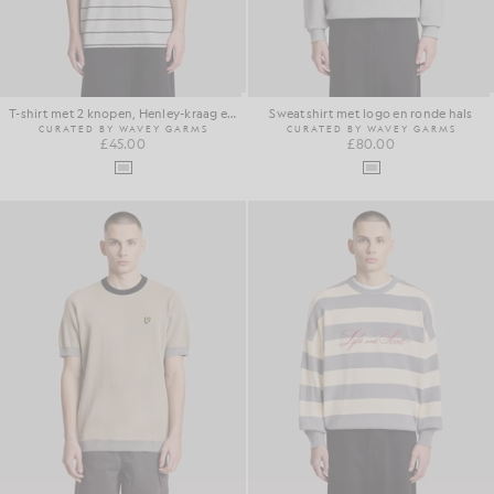
T-shirt met 2 knopen, Henley-kraag en strepen
Sweatshirt met logo en ronde hals
CURATED BY WAVEY GARMS
CURATED BY WAVEY GARMS
£45.00
£80.00