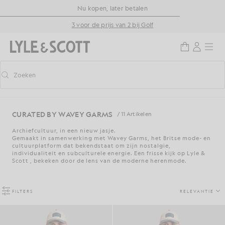
Ga naar de hoofdinhoud
Informatie over toegankelijkheid
Nu kopen, later betalen
3 voor de prijs van 2 bij Golf
Zoeken
Zoeken
Voorspellend zoeken in- of uitschakelen
CURATED BY WAVEY GARMS
/ 11 Artikelen
Archiefcultuur, in een nieuw jasje.
Gemaakt in samenwerking met Wavey Garms, het Britse mode- en
cultuurplatform dat bekendstaat om zijn nostalgie,
individualiteit en subculturele energie. Een frisse kijk op Lyle &
Scott , bekeken door de lens van de moderne herenmode.
FILTERS
RELEVANTIE