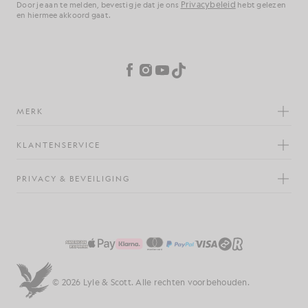
Privacybeleid
Door je aan te melden, bevestig je dat je ons
hebt gelezen
en hiermee akkoord gaat.
Cookievoorkeuren
Facebook
Instagram
YouTube
TikTok
MERK
KLANTENSERVICE
PRIVACY & BEVEILIGING
© 2026 Lyle & Scott. Alle rechten voorbehouden.