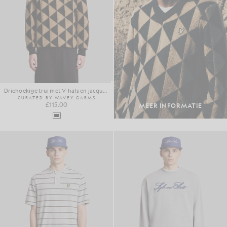
Driehoekige trui met V-hals en jacquardpatroon
CURATED BY WAVEY GARMS
£115.00
MEER INFORMATIE