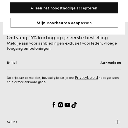
Alleen het hoogstnodige accepteren
Mijn voorkeuren aanpassen
Ontvang 15% korting op je eerste bestelling
Meld je aan voor aanbiedingen exclusief voor leden, vroege
toegang en beloningen.
Aanmelden
E-mailadres
Privacybeleid
Door je aan te melden, bevestig je dat je ons
hebt gelezen
en hiermee akkoord gaat.
Cookievoorkeuren
Facebook
Instagram
YouTube
TikTok
MERK