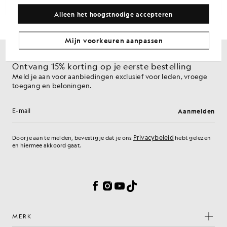
Alleen het hoogstnodige accepteren
Mijn voorkeuren aanpassen
Ontvang 15% korting op je eerste bestelling
Meld je aan voor aanbiedingen exclusief voor leden, vroege
toegang en beloningen.
Aanmelden
E-mailadres
Privacybeleid
Door je aan te melden, bevestig je dat je ons
hebt gelezen
en hiermee akkoord gaat.
Cookievoorkeuren
Facebook
Instagram
YouTube
TikTok
MERK