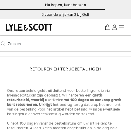
Ga naar de hoofdinhoud
Informatie over toegankelijkheid
Nu kopen, later betalen
3 voor de prijs van 2 bij Golf
Zoeken
Zoeken
Voorspellend zoeken in- of uitschakelen
RETOUREN EN TERUGBETALINGEN
Ons retourbeleid geldt uitsluitend voor bestellingen die via
lyleandscott.com zijn geplaatst. Wij hanteren een
gratis
retourbeleid, waarbij
u artikelen
tot 100 dagen na aankoop gratis
kunt retourneren. U krijgt
het bedrag terug dat u op het moment
van de bestelling voor het artikel hebt betaald, waarbij eventuele
kortingen dienovereenkomstig worden verrekend.
U hebt 100 dagen vanaf de besteldatum om uw artikel(en) te
retourneren. Alle
artikelen moeten ongebruikt en in de originele