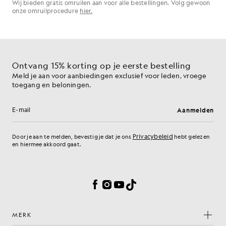
Wij bieden gratis omruilen aan voor alle bestellingen. Volg gewoon
onze omruilprocedure
hier.
Ontvang 15% korting op je eerste bestelling
Meld je aan voor aanbiedingen exclusief voor leden, vroege
toegang en beloningen.
Aanmelden
E-mailadres
Privacybeleid
Door je aan te melden, bevestig je dat je ons
hebt gelezen
en hiermee akkoord gaat.
Cookievoorkeuren
Facebook
Instagram
YouTube
TikTok
MERK