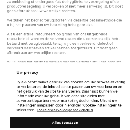
zwemkleding of ondergoed (als de hygiënische verzegeling of de
productverzegeling is verbroken of niet meer aanwezig is). Dit doet
geen afbreuk aan uw wettelijke rechten.
We zullen het bedrag terugstorten via dezelfde betaalmethode die
u bij het plaatsen van uw bestelling hebt gebruikt.
Als u een artikel retourneert op grond van ons uitgebreide
retourbeleid, worden de verzendkosten die u oorspronkelijk hebt
betaald niet terugbetaald, tenzij wij u een verkeerd, defect of
verkeerd beschreven artikel hebben toegestuurd. Dit doet geen
afbreuk aan uw wettelijke rechten.
Wij kunnen het terug te betalen bedrag verlagen als u het product
op een manier hebt behandeld waardoor de waarde ervan is
verminderd, voor zover deze behandeling verder ging dan wat
Uw privacy
nodig is om de aard, de eigenschappen en de werking van het
product vast te stellen. U bent verantwoordelijk voor de producten
Lyle & Scott maakt gebruik van cookies om uw browse-ervaring
zolang deze in uw bezit zijn.
te verbeteren, de inhoud aan te passen aan uw voorkeuren en
het gebruik van de site te analyseren. Daarnaast kunnen we
Zodra we je retourzending hebben verwerkt, ontvang je hierover
informatie over uw gebruik van onze site delen met
een bericht per e-mail.
advertentiepartners voor marketingdoeleinden. U kunt uw
instellingen aanpassen door hieronder ‘Cookie-instellingen’ te
Om een retourzending in gang te zetten, gaat u naar ons
selecteren.
Lees hier ons volledige cookiebeleid
retourportaal via
deze
link
.
Terugbetalingen
Alles toestaan