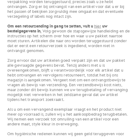
verpakking worden teruggestuurd, precies zoals u ze hebt
ontvangen. Zorg er bij ontvangst van een artikel voor dat u er bij
het passen of bekijken zorgvuldig mee omgaat en dat eventuele
verzegeling of labels nog intact zijn.
Om een retourzending in gang te zetten, vult u
hier
uw
bestelgegevens in
.
Volg gewoon de stapsgewijze handleiding en de
instructies op het scherm over hoe en waar u uw pakket naartoe
moet sturen. Artikelen die naar ons worden teruggestuurd zonder
dat er eerst een retourverzoek is ingediend, worden niet in
ontvangst genomen.
Zorg ervoor dat uw artikelen goed verpakt zijn en dat uw pakket
alle gevraagde gegevens bevat. Tenzij anders met u is
overeengekomen, blijft u verantwoordelijk voor elk artikel dat u
hebt ontvangen en vervolgens retourneert, totdat het bij ons
magazijn is aangekomen. Vergeet niet om een ontvangstbewijs te
vragen als bewijs van verzending. Een verzendbewijs kost niets,
maar zonder dit bewijs kunnen we uw terugbetaling of vervanging
mogelijk niet verwerken in het zeldzame geval dat uw artikel
tijdens het transport zoekraakt.
Als u om een vervangend exemplaar vraagt en het product niet
meer op voorraad is, zullen wij u het aankoopbedrag terugbetalen.
Wij nemen een verzoek tot omruiling van een artikel voor een
andere maat, style kleur in overweging.
Om hygiënische redenen kunnen wij geen geld teruggeven voor