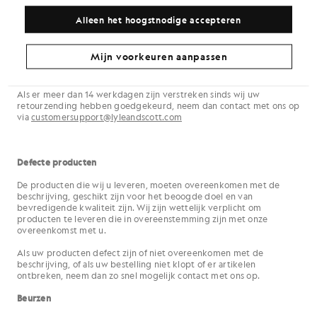
Zodra we je retourzending hebben ontvangen en gecontroleerd,
sturen we je een bericht om je te laten weten of de terugbetaling is
Alleen het hoogstnodige accepteren
goedgekeurd. Als dit het geval is, wordt het bedrag binnen 14
werkdagen automatisch teruggestort via de oorspronkelijke
betaalmethode. Houd er rekening mee dat het ook enige tijd kan
Mijn voorkeuren aanpassen
duren voordat je bank of creditcardmaatschappij de terugbetaling
heeft verwerkt en bijgeschreven.
Als er meer dan 14 werkdagen zijn verstreken sinds wij uw
retourzending hebben goedgekeurd, neem dan contact met ons op
via
customersupport@lyleandscott.com
Defecte producten
De producten die wij u leveren, moeten overeenkomen met de
beschrijving, geschikt zijn voor het beoogde doel en van
bevredigende kwaliteit zijn. Wij zijn wettelijk verplicht om
producten te leveren die in overeenstemming zijn met onze
overeenkomst met u.
Als uw producten defect zijn of niet overeenkomen met de
beschrijving, of als uw bestelling niet klopt of er artikelen
ontbreken, neem dan zo snel mogelijk contact met ons op.
Beurzen