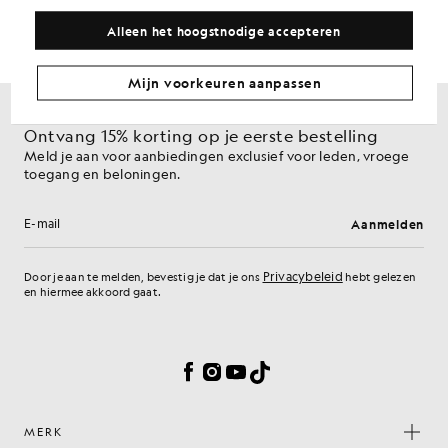
Alleen het hoogstnodige accepteren
Mijn voorkeuren aanpassen
Ontvang 15% korting op je eerste bestelling
Meld je aan voor aanbiedingen exclusief voor leden, vroege
toegang en beloningen.
Aanmelden
E-mailadres
Privacybeleid
Door je aan te melden, bevestig je dat je ons
hebt gelezen
en hiermee akkoord gaat.
Cookievoorkeuren
Facebook
Instagram
YouTube
TikTok
MERK