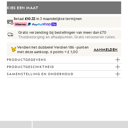
KIES EEN MAAT
Betaal
£10.33
in 3 maandelijkse termijnen
Gratis verzending bij bestellingen van meer dan £70
Thuisbezorging en afhaalpunten. Gratis retouneren ruilen.
Verdien het dubbele! Verdien
186
-punten
AANMELDEN
met deze aankoop.
6 points = £ 1,00
PRODUCTGEGEVENS
PRODUCTGESCHIKTHEID
SAMENSTELLING EN ONDERHOUD