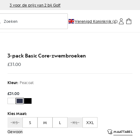
3 voor de prijs van 2 bij Golf
Zoeken
Verenigd Koninkrijk (£)
oorspellend zoeken in- of uitschakelen
 in peacoat
3-pack Basic Core-zwembroeken
£31.00
£31.00
Kleur:
Peacoat
£31.00
Kies Maat:
XS
S
M
L
XL
XXL
Gewoon
MAATTABEL