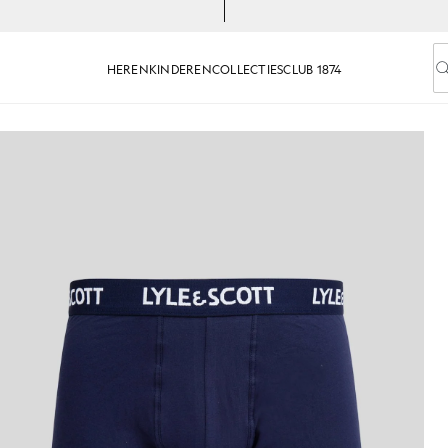
HEREN
KINDEREN
COLLECTIES
CLUB 1874
V
en in peacoat
3-pack Basic Core-zwembroeken