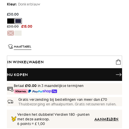
Kleur:
Donkerblauw
£30.00
£30.00
£15.00
MAATTABEL
IN WINKELWAGEN
NU KOPEN
Betaal
£10.00
in 3 maandelijkse termijnen
Gratis verzending bij bestellingen van meer dan £70
Thuisbezorging en afhaalpunten. Gratis retouneren ruilen.
Verdien het dubbele! Verdien
180
-punten
met deze aankoop.
AANMELDEN
6 points = £ 1,00