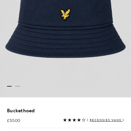
Buckethoed
£30.00
(
RECENSIES VAN5
)
£30.00