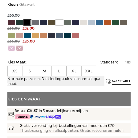
Kleur:
Gitzwart
£65.00
£65.00
£32.00
£65.00
£26.00
Standaard
Plus
Kies Maat:
XS
S
M
L
XL
XXL
Normale pasvorm. Dit kledingstuk valt normaal qua
MAATTABEL
maat.
KIES EEN MAAT
Betaal
£21.67
in 3 maandelijkse termijnen
Gratis verzending bij bestellingen van meer dan £70
Thuisbezorging en afhaalpunten. Gratis retouneren ruilen.