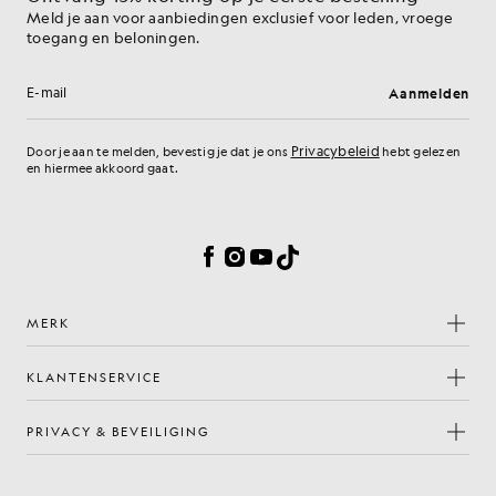
Meld je aan voor aanbiedingen exclusief voor leden, vroege
toegang en beloningen.
Aanmelden
E-mailadres
Privacybeleid
Door je aan te melden, bevestig je dat je ons
hebt gelezen
en hiermee akkoord gaat.
Cookievoorkeuren
Facebook
Instagram
YouTube
TikTok
MERK
KLANTENSERVICE
PRIVACY & BEVEILIGING