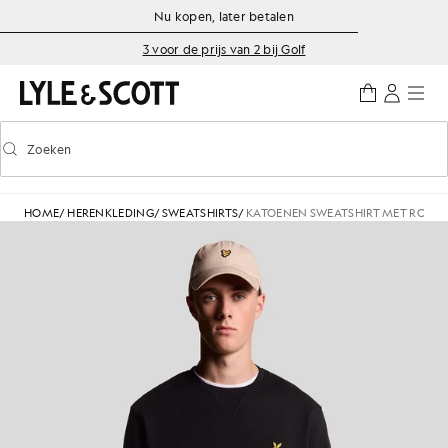
Ga naar de hoofdinhoud
Informatie over toegankelijkheid
Nu kopen, later betalen
3 voor de prijs van 2 bij Golf
Zoeken
Zoeken
Voorspellend zoeken in- of uitschakelen
HOME
/
HERENKLEDING
/
SWEATSHIRTS
/
KATOENEN SWEATSHIRT MET RONDE