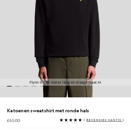
Flynn is 1,88 meter lang en draagt maat M
Katoenen sweatshirt met ronde hals
£65.00
(
RECENSIES VAN115
)
£65.00