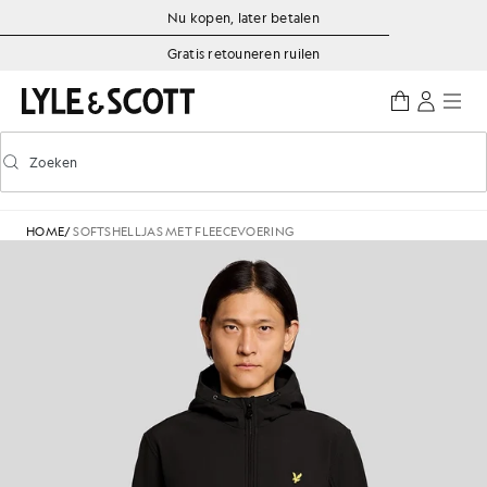
Ga naar de hoofdinhoud
Informatie over toegankelijkheid
Nu kopen, later betalen
Gratis retouneren ruilen
Zoeken
Zoeken
Voorspellend zoeken in- of uitschakelen
HOME
/
SOFTSHELLJAS MET FLEECEVOERING