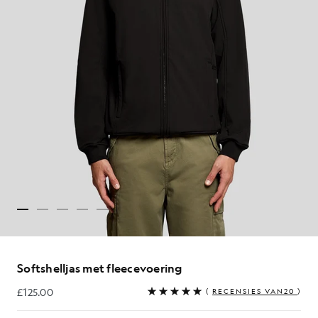
Softshelljas met fleecevoering
£125.00
(
RECENSIES VAN20
)
£125.00