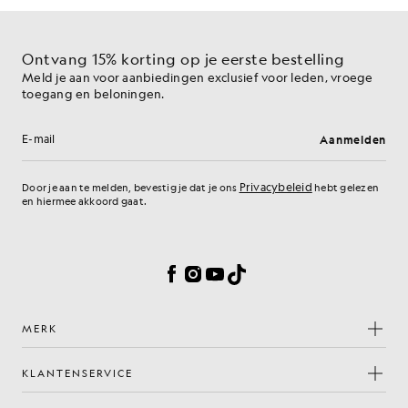
Ontvang 15% korting op je eerste bestelling
Meld je aan voor aanbiedingen exclusief voor leden, vroege
toegang en beloningen.
Aanmelden
E-mailadres
Privacybeleid
Door je aan te melden, bevestig je dat je ons
hebt gelezen
en hiermee akkoord gaat.
Cookievoorkeuren
Facebook
Instagram
YouTube
TikTok
MERK
KLANTENSERVICE