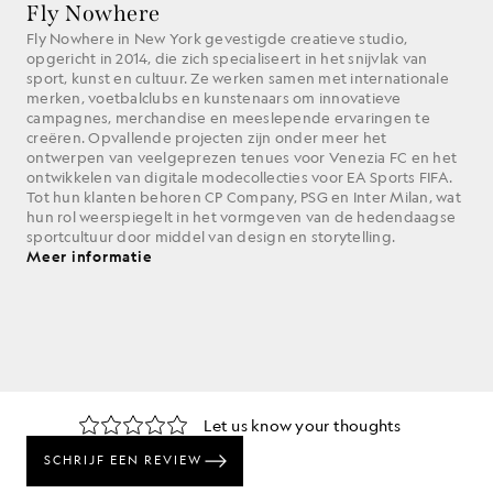
Fly Nowhere
Fly Nowhere in New York gevestigde creatieve studio,
opgericht in 2014, die zich specialiseert in het snijvlak van
sport, kunst en cultuur. Ze werken samen met internationale
merken, voetbalclubs en kunstenaars om innovatieve
campagnes, merchandise en meeslepende ervaringen te
creëren. Opvallende projecten zijn onder meer het
ontwerpen van veelgeprezen tenues voor Venezia FC en het
ontwikkelen van digitale modecollecties voor EA Sports FIFA.
Tot hun klanten behoren CP Company, PSG en Inter Milan, wat
hun rol weerspiegelt in het vormgeven van de hedendaagse
sportcultuur door middel van design en storytelling.
Meer informatie