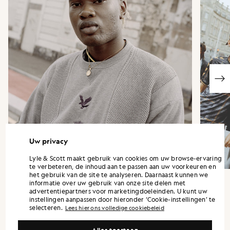
Uw privacy
Lyle & Scott maakt gebruik van cookies om uw browse-ervaring
te verbeteren, de inhoud aan te passen aan uw voorkeuren en
het gebruik van de site te analyseren. Daarnaast kunnen we
informatie over uw gebruik van onze site delen met
advertentiepartners voor marketingdoeleinden. U kunt uw
instellingen aanpassen door hieronder ‘Cookie-instellingen’ te
selecteren.
Lees hier ons volledige cookiebeleid
„Elk nummer bevat subtiele verwijzingen
naar Fly Nowhere hun Artificial Football
Alles toestaan