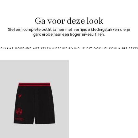
Ga voor deze look
Stel een complete outfit samen met verfijnde kledingstukken die je
garderobe naar een hoger niveau tillen.
J ELKAAR HORENDE ARTIKELEN
MISSCHIEN VIND JE DIT OOK LEUK
ONLANGS BEKE