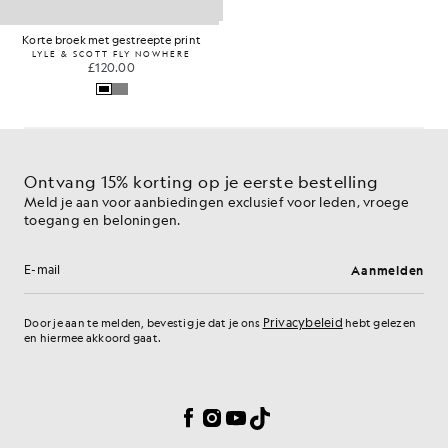
Korte broek met gestreepte print
LYLE & SCOTT FLY NOWHERE
£120.00
Ontvang 15% korting op je eerste bestelling
Meld je aan voor aanbiedingen exclusief voor leden, vroege
toegang en beloningen.
Aanmelden
E-mailadres
Privacybeleid
Door je aan te melden, bevestig je dat je ons
hebt gelezen
en hiermee akkoord gaat.
Cookievoorkeuren
Facebook
Instagram
YouTube
TikTok