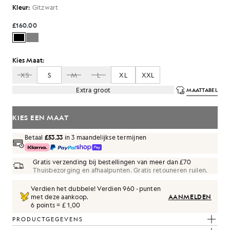
Kleur:
Gitzwart
£160.00
Kies Maat:
XS
S
M
L
XL
XXL
Extra groot
MAATTABEL
KIES EEN MAAT
Betaal
£53.33
in 3 maandelijkse termijnen
Gratis verzending bij bestellingen van meer dan £70
Thuisbezorging en afhaalpunten. Gratis retouneren ruilen.
Verdien het dubbele! Verdien
960
-punten
met deze aankoop.
AANMELDEN
6 points = £ 1,00
PRODUCTGEGEVENS