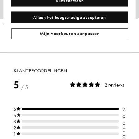
Alles toestaan
Alleen het hoogstnodige accepteren
Alledaags katoenen sweatshirt met ronde hals
Katoenen T-shirt
KINDERKLEDING
KINDERKLEDING
£50.00
£18.00
Mijn voorkeuren aanpassen
+5