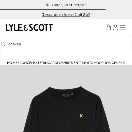
Ga naar de hoofdinhoud
Informatie over toegankelijkheid
Nu kopen, later betalen
3 voor de prijs van 2 bij Golf
Zoeken
Zoeken
Voorspellend zoeken in- of uitschakelen
HOME
/
JONGENSKLEDING
/
POLOSHIRTS EN T-SHIRTS VOOR JONGENS
/
KATO