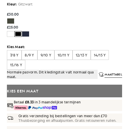
Kleur:
Gitzwart
£30.00
£25.00
Kies Maat:
7/8 Y
8/9 Y
9/10 Y
10/11 Y
12/13 Y
14/15 Y
15/16 Y
Normale pasvorm. Dit kledingstuk valt normaal qua
MAATTABEL
maat.
KIES EEN MAAT
Betaal
£8.33
in 3 maandelijkse termijnen
Gratis verzending bij bestellingen van meer dan £70
Thuisbezorging en afhaalpunten. Gratis retouneren ruilen.