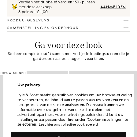
Verdien het dubbele! Verdien
150
-punten
met deze aankoop.
AANMELDEN
6 points = £ 1,00
PRODUCTGEGEVENS
SAMENSTELLING EN ONDERHOUD
Ga voor deze look
Stel een complete outfit samen met verfijnde kledingstukken die je
garderobe naar een hoger niveau tillen.
NIEUW BINNEN
Uw privacy
Lyle & Scott maakt gebruik van cookies om uw browse-ervaring
te verbeteren, de inhoud aan te passen aan uw voorkeuren en
het gebruik van de site te analyseren. Daarnaast kunnen we
informatie over uw gebruik van onze site delen met
advertentiepartners voor marketingdoeleinden. U kunt uw
instellingen aanpassen door hieronder ‘Cookie-instellingen’ te
selecteren.
Lees hier ons volledige cookiebeleid