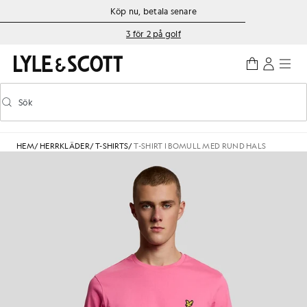
Gå direkt till huvudinnehållet
Information om tillgänglighet
Köp nu, betala senare
3 för 2 på golf
Sök
Sök
Aktivera/inaktivera prediktiv sökning
HEM
/
HERRKLÄDER
/
T-SHIRTS
/
T-SHIRT I BOMULL MED RUND HALS