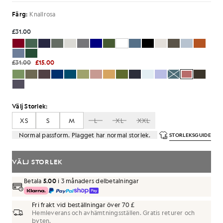
Färg:
Knallrosa
£31.00
£31.00
£15.00
Välj Storlek:
XS
S
M
L
XL
XXL
Normal passform. Plagget har normal storlek.
STORLEKSGUIDE
VÄLJ STORLEK
Betala
5.00
i 3 månaders delbetalningar
Fri frakt vid beställningar över 70 £
Hemleverans och avhämtningsställen. Gratis returer och
byten.