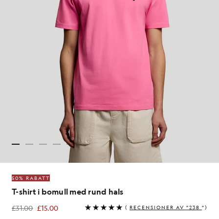
50% RABATT
T-shirt i bomull med rund hals
£31.00
£15.00
(
RECENSIONER AV ”238
”)
£15.00