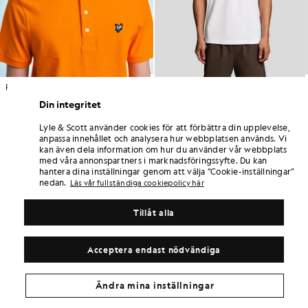
Pikétröja med nederländsk flagga och örn
Polotröja i bomullsjersey
£55.00
£38.00
Slut i lager
£55.00
Din integritet
Lyle & Scott använder cookies för att förbättra din upplevelse,
anpassa innehållet och analysera hur webbplatsen används. Vi
kan även dela information om hur du använder vår webbplats
med våra annonspartners i marknadsföringssyfte. Du kan
hantera dina inställningar genom att välja ”Cookie-inställningar”
nedan.
Läs vår fullständiga cookiepolicy här
Tillåt alla
Acceptera endast nödvändiga
Ändra mina inställningar