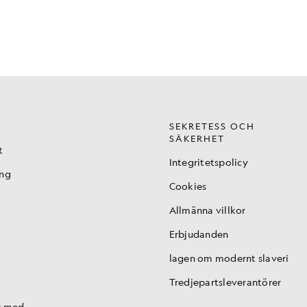
SEKRETESS OCH
SÄKERHET
t
Integritetspolicy
ing
Cookies
Allmänna villkor
Erbjudanden
lagen om modernt slaveri
Tredjepartsleverantörer
r med