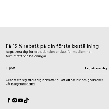
Få 15 % rabatt på din första beställning
Registrera dig för erbjudanden endast för medlemmar,
förtursrätt och belöningar.
Registrera dig
E-postadress
Genom att registrera dig bekräftar du att du har läst och godkänner
vår
integritetspolicy
Inställningar för cookies
Facebook
Instagram
YouTube
TikTok