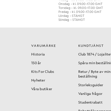
Onsdag – kl. 09.00–17.00 GMT
Torsdag – kl. 09.00–17.00 GMT
Fredag – kl. 09.00–17.00 GMT
Lördag – STÄNGT
Söndag – STÄNGT
VARUMÄRKE
KUNDTJÄNST
Historia
Club 1874 / Lojalite
150 år
Spåra min beställn
Kits For Clubs
Retur / Byte av min
beställning
Nyheter
Storleksguider
Våra butiker
Vanliga frågor
Studentrabatt
Rabatt för persone