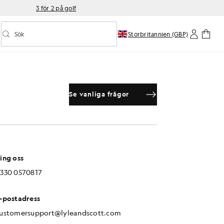
3 för 2 på golf
Sök
Storbritannien (GBP)
Aktivera/inaktivera prediktiv sökning
Se vanliga frågor
ing oss
330 0570817
-postadress
ustomersupport@lyleandscott.com