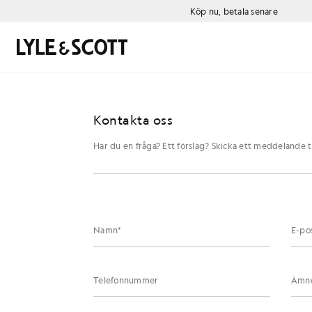
Gå direkt till huvudinnehållet
Information om tillgänglighet
Köp nu, betala senare
Sök
Kontakta oss
Har du en fråga? Ett förslag? Skicka ett meddelande til