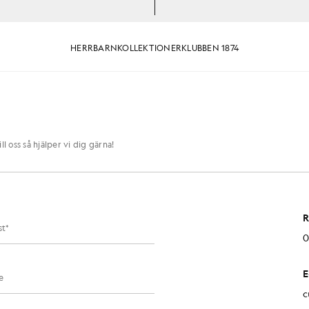
HERR
BARN
KOLLEKTIONER
KLUBBEN 1874
l oss så hjälper vi dig gärna!
R
0
E
c