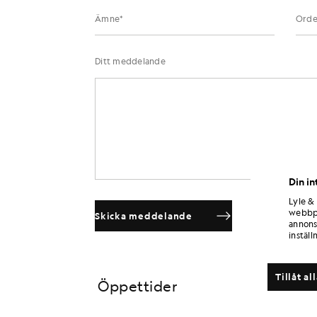
Ditt meddelande
Din in
Lyle &
webbpl
Skicka meddelande
annons
inställ
Tillåt al
Öppettider