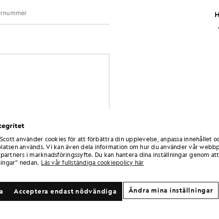
H
tegritet
 Scott använder cookies för att förbättra din upplevelse, anpassa innehållet o
atsen används. Vi kan även dela information om hur du använder vår webbp
partners i marknadsföringssyfte. Du kan hantera dina inställningar genom att
ningar” nedan.
Läs vår fullständiga cookiepolicy här
Ändra mina inställningar
la
Acceptera endast nödvändiga
Kundtjänsten har öppet enligt följan
Måndag – kl. 09.00–17.00 GMT
Tisdag – kl. 09.00–17.00 GMT