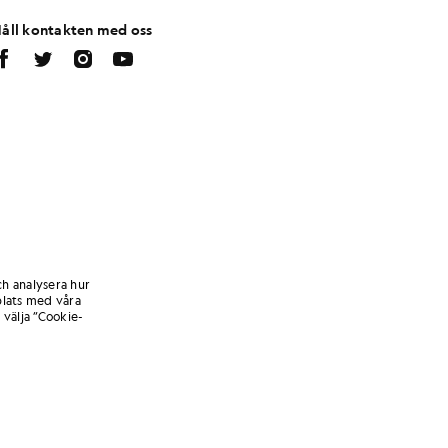
åll kontakten med oss
ch analysera hur
lats med våra
 välja ”Cookie-
de tider: