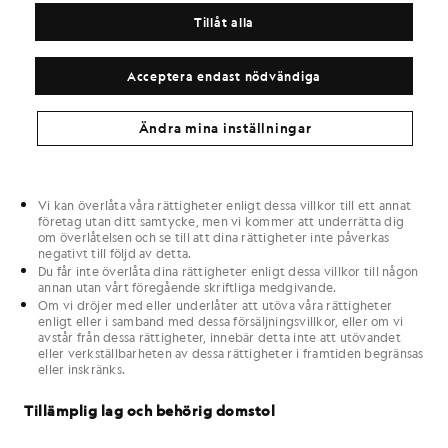
Tillåt alla
Ingen annan än vi eller du har rätt att kräva att dessa villkor
efterlevs.
Om någon del av försäljningsvillkoren skulle anses vara olaglig,
ogiltig eller av någon anledning inte kan verkställas, ska den
Acceptera endast nödvändiga
bestämmelsen anses vara avskiljbar från dessa försäljningsvillkor
och ska inte påverka giltigheten och verkställbarheten av de
återstående bestämmelserna i försäljningsvillkoren.
Ändra mina inställningar
Överlåtelse av rättigheter och försening
Vi kan överlåta våra rättigheter enligt dessa villkor till ett annat
företag utan ditt samtycke, men vi kommer att underrätta dig
om överlåtelsen och se till att dina rättigheter inte påverkas
negativt till följd av detta.
Du får inte överlåta dina rättigheter enligt dessa villkor till någon
annan utan vårt föregående skriftliga medgivande.
Om vi dröjer med eller underlåter att utöva våra rättigheter
enligt eller i samband med dessa försäljningsvillkor, eller om vi
avstår från dessa rättigheter, innebär detta inte att utövandet
eller verkställbarheten av dessa rättigheter i framtiden begränsas
eller inskränks.
Tillämplig lag och behörig domstol