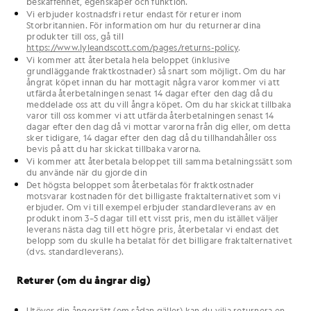
beskaffenhet, egenskaper och funktion.
Vi erbjuder kostnadsfri retur endast för returer inom
Storbritannien. För information om hur du returnerar dina
produkter till oss, gå till
https://www.lyleandscott.com/pages/returns-policy
.
Vi kommer att återbetala hela beloppet (inklusive
grundläggande fraktkostnader) så snart som möjligt. Om du har
ångrat köpet innan du har mottagit några varor kommer vi att
utfärda återbetalningen senast 14 dagar efter den dag då du
meddelade oss att du vill ångra köpet. Om du har skickat tillbaka
varor till oss kommer vi att utfärda återbetalningen senast 14
dagar efter den dag då vi mottar varorna från dig eller, om detta
sker tidigare, 14 dagar efter den dag då du tillhandahåller oss
bevis på att du har skickat tillbaka varorna.
Vi kommer att återbetala beloppet till samma betalningssätt som
du använde när du gjorde din
Det högsta beloppet som återbetalas för fraktkostnader
motsvarar kostnaden för det billigaste fraktalternativet som vi
erbjuder. Om vi till exempel erbjuder standardleverans av en
produkt inom 3–5 dagar till ett visst pris, men du istället väljer
leverans nästa dag till ett högre pris, återbetalar vi endast det
belopp som du skulle ha betalat för det billigare fraktalternativet
(dvs. standardleverans).
Returer (om du ångrar dig)
Utöver din ångerrätt (om sådan gäller) kan du vilja returnera en