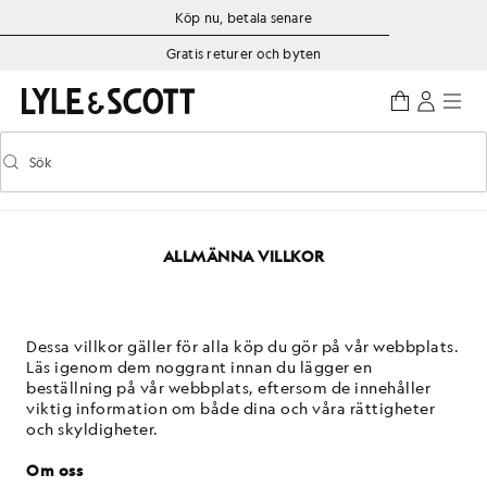
Gå direkt till huvudinnehållet
Information om tillgänglighet
Köp nu, betala senare
Gratis returer och byten
Sök
Sök
Aktivera/inaktivera prediktiv sökning
ALLMÄNNA VILLKOR
Dessa villkor gäller för alla köp du gör på vår webbplats.
Läs igenom dem noggrant innan du lägger en
beställning på vår webbplats, eftersom de innehåller
viktig information om både dina och våra rättigheter
och skyldigheter.
Om oss