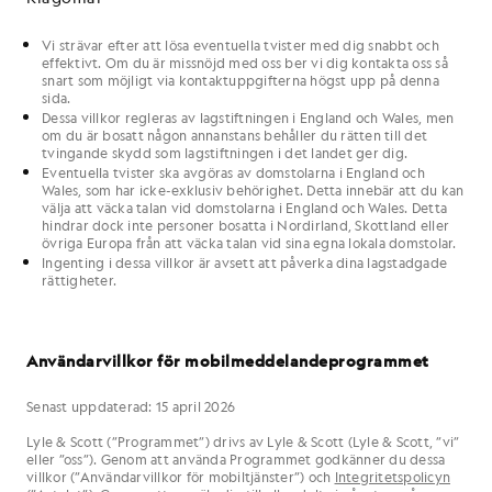
Vi
strävar efter att lösa eventuella tvister med
dig
snabbt och
effektivt. Om
du
är missnöjd med
oss
ber vi dig kontakta
oss
så
snart som möjligt via kontaktuppgifterna högst upp på denna
sida.
Dessa
villkor
regleras av lagstiftningen i England och Wales, men
om
du
är bosatt någon annanstans behåller
du
rätten till det
tvingande skydd som lagstiftningen i det landet ger
dig
.
Eventuella tvister ska avgöras av domstolarna i England och
Wales, som har icke-exklusiv behörighet. Detta innebär att
du
kan
välja att väcka talan vid domstolarna i England och Wales. Detta
hindrar dock inte personer bosatta i Nordirland, Skottland eller
övriga Europa från att väcka talan vid sina egna lokala domstolar.
Ingenting i dessa villkor är avsett att påverka dina lagstadgade
rättigheter.
Användarvillkor för mobilmeddelandeprogrammet
Senast uppdaterad: 15 april 2026
Lyle & Scott (”Programmet”) drivs av Lyle & Scott (Lyle & Scott, ”vi”
eller ”oss”). Genom att använda Programmet godkänner du dessa
villkor (”Användarvillkor för mobiltjänster”) och
Integritetspolicyn