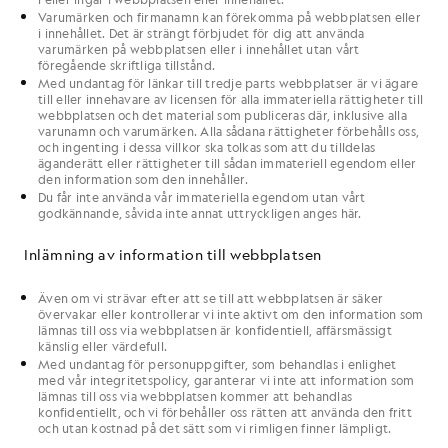
Varumärken och firmanamn kan förekomma på
webbplatsen
eller
i
innehållet
. Det är strängt förbjudet för
dig
att använda
varumärken på
webbplatsen
eller i
innehållet
utan
vårt
föregående skriftliga tillstånd.
Med undantag för länkar till tredje parts webbplatser är vi ägare
till eller innehavare av licensen för alla immateriella rättigheter till
webbplatsen och det material som publiceras där, inklusive alla
varunamn och varumärken. Alla sådana rättigheter förbehålls oss,
och ingenting i dessa villkor ska tolkas som att du tilldelas
äganderätt eller rättigheter till sådan immateriell egendom eller
den information som den innehåller.
Du får inte använda vår immateriella egendom utan vårt
godkännande, såvida inte annat uttryckligen anges här.
Inlämning av information till webbplatsen
Även om
vi
strävar efter att se till att
webbplatsen
är säker
övervakar eller kontrollerar
vi
inte aktivt om den information som
lämnas till
oss
via
webbplatsen
är konfidentiell, affärsmässigt
känslig eller värdefull.
Med undantag för personuppgifter, som behandlas i enlighet
med
vår
integritetspolicy
, garanterar
vi
inte att information som
lämnas till
oss
via
webbplatsen
kommer att behandlas
konfidentiellt, och
vi
förbehåller oss rätten att använda den fritt
och utan kostnad på det sätt som
vi
rimligen finner lämpligt.