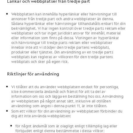
Länkar och webbplatser från tredje part
Webbplatsen
kan innehålla hyperlänkar eller hänvisningar till
annonser från tredje part och andra webbplatser än
denna
.
Sådana hyperlänkar eller hänvisningar tillhandahålls enbart för
din
bekvämlighet.
Vi
har ingen kontroll över tredje parts reklam eller
webbplatser och tar inget juridiskt ansvar för innehåll, material
eller information som finns på dessa. Visningen av hyperlänkar
och hänvisningar till tredje parts reklam eller webbplatser
innebär inte att
vi
stödjer den tredje partens webbplats,
produkter eller tjänster.
Din
användning av en tredje parts
webbplats kan regleras av villkoren för den tredje partens
webbplats och sker på
egen
risk.
Riktlinjer för användning
Vi tillåter att du använder webbplatsen endast för personliga,
icke-kommersiella ändamål och främst för att ta del av
information om oss och lägga en beställning hos oss. Användning
av webbplatsen på något annat sätt, inklusive all otillåten
användning som anges i denna punkt 11, är inte tillåten.
Som ett villkor för din användning av webbplatsen förbinder du
dig att inte använda webbplatsen:
för något ändamål som är olagligt enligt tillämplig lag eller
förbjudet enligt denna bestämmelse i dessa villkor;