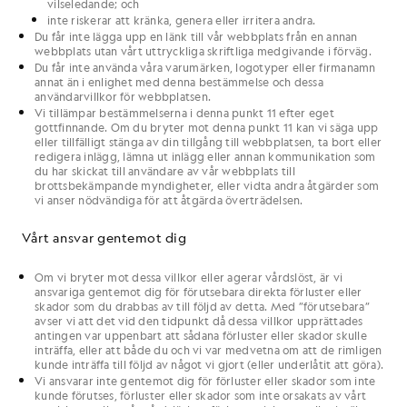
vilseledande; och
inte riskerar att kränka, genera eller irritera andra.
Du får inte lägga upp en länk till vår webbplats från en annan
webbplats utan vårt uttryckliga skriftliga medgivande i förväg.
Du får inte använda våra varumärken, logotyper eller firmanamn
annat än i enlighet med denna bestämmelse och dessa
användarvillkor för webbplatsen.
Vi tillämpar bestämmelserna i denna punkt 11 efter eget
gottfinnande. Om du bryter mot denna punkt 11 kan vi säga upp
eller tillfälligt stänga av din tillgång till webbplatsen, ta bort eller
redigera inlägg, lämna ut inlägg eller annan kommunikation som
du har skickat till användare av vår webbplats till
brottsbekämpande myndigheter, eller vidta andra åtgärder som
vi anser nödvändiga för att åtgärda överträdelsen.
Vårt ansvar gentemot dig
Om
vi
bryter mot dessa
villkor
eller agerar vårdslöst, är
vi
ansvariga gentemot
dig
för förutsebara direkta förluster eller
skador som
du
drabbas av till följd av detta. Med ”förutsebara”
avser
vi
att det vid den tidpunkt då dessa
villkor
upprättades
antingen var uppenbart att sådana förluster eller skador skulle
inträffa, eller att både
du
och
vi
var medvetna om att de rimligen
kunde inträffa till följd av något
vi
gjort (eller underlåtit att göra).
Vi
ansvarar inte gentemot
dig
för förluster eller skador som inte
kunde förutses, förluster eller skador som inte orsakats av
vårt