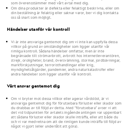
som överensstämmer med vårt avtal med dig.
Om dina produkter är defekta eller felaktigt beskrivna, eller om
din beställning är felaktig eller saknar varor, ber vi dig kontakta
oss så snart som möjligt.
Händelser utanför vår kontroll
Vi är inte ansvariga gentemot dig om vi inte kan uppfylla dessa
villkor på grund av omständigheter som ligger utanför vår
rimliga kontroll. Sådana händelser omfattar, men är inte
begränsade till: strömavbrott, avbrott hos internetleverantören,
strejk, oroligheter, brand, översvämning, stormar, jordbävningar,
markförskjutningar, terroristhandlingar eller krig,
myndighetsåtgärder, pandemier, andra naturkatastrofer eller
andra händelser som ligger utanför vår kontroll.
Vårt ansvar gentemot dig
Om vi bryter mot dessa villkor eller agerar vårdslöst, är vi
ansvariga gentemot dig för förutsebara förluster eller skador som
du drabbas av till följd av detta. Med ”förutsebara” avser vi att
det vid tidpunkten för avtalets ingående antingen var uppenbart
att sådana förluster eller skador skulle inträffa, eller att både du
och vi var medvetna om att de rimligen kunde inträffa till följd av
något vi gjort (eller underlåtit att göra).