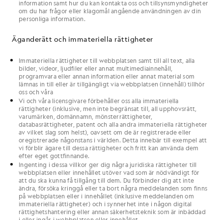
information samt hur du kan kontakta
oss
och tillsynsmyndigheter
om
du
har frågor eller klagomål angående användningen av
din
personliga information.
Äganderätt och immateriella rättigheter
Immateriella rättigheter till
webbplatsen
samt till all text, alla
bilder, videor, ljudfiler eller annat multimediainnehåll,
programvara eller annan information eller annat material som
lämnas in till eller är tillgängligt via
webbplatsen
(
innehåll
) tillhör
oss
och
våra
Vi
och
våra
licensgivare förbehåller
oss
alla immateriella
rättigheter (inklusive, men inte begränsat till, all upphovsrätt,
varumärken, domännamn, mönsterrättigheter,
databasrättigheter, patent och alla andra immateriella rättigheter
av vilket slag som helst), oavsett om de är registrerade eller
oregistrerade någonstans i världen. Detta innebär till exempel att
vi
förblir ägare till dessa rättigheter och fritt kan använda dem
efter
eget
gottfinnande.
Ingenting i dessa
villkor
ger
dig
några juridiska rättigheter till
webbplatsen
eller
innehållet
utöver vad som är nödvändigt för
att
du
ska kunna få tillgång till dem.
Du
förbinder dig att inte
ändra, försöka kringgå eller ta bort några meddelanden som finns
på
webbplatsen
eller
i innehållet
(inklusive meddelanden om
immateriella rättigheter) och i synnerhet inte i någon digital
rättighetshantering eller annan säkerhetsteknik som är inbäddad
i eller ingår i
webbplatsen
eller
innehållet
.