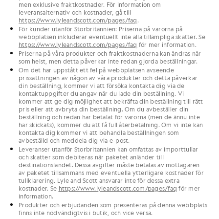
men exklusive fraktkostnader. För information om
leveransalternativ och kostnader, gå till
https://www.lyleandscott.com/pages/faq
.
För kunder utanför Storbritannien: Priserna på varorna på
webbplatsen inkluderar eventuellt inte alla tillämpliga skatter. Se
https://www.lyleandscott.com/pages/faq
för mer information.
Priserna på våra produkter och fraktkostnaderna kan ändras när
som helst, men detta påverkar inte redan gjorda beställningar.
Om det har uppstått ett fel på webbplatsen avseende
prissättningen av någon av våra produkter och detta påverkar
din beställning, kommer vi att försöka kontakta dig via de
kontaktuppgifter du angav när du lade din beställning. Vi
kommer att ge dig möjlighet att bekräfta din beställning till rätt
pris eller att avbryta din beställning. Om du avbeställer din
beställning och redan har betalat för varorna (men de ännu inte
har skickats), kommer du att få full återbetalning. Om vi inte kan
kontakta dig kommer vi att behandla beställningen som
avbeställd och meddela dig via e-post.
Leveranser utanför Storbritannien kan omfattas av importtullar
och skatter som debiteras när paketet anländer till
destinationslandet. Dessa avgifter måste betalas av mottagaren
av paketet tillsammans med eventuella ytterligare kostnader för
tullklarering. Lyle and Scott ansvarar inte för dessa extra
kostnader. Se
https://www.lyleandscott.com/pages/faq
för mer
information.
Produkter och erbjudanden som presenteras på denna webbplats
finns inte nödvändigtvis i butik, och vice versa.