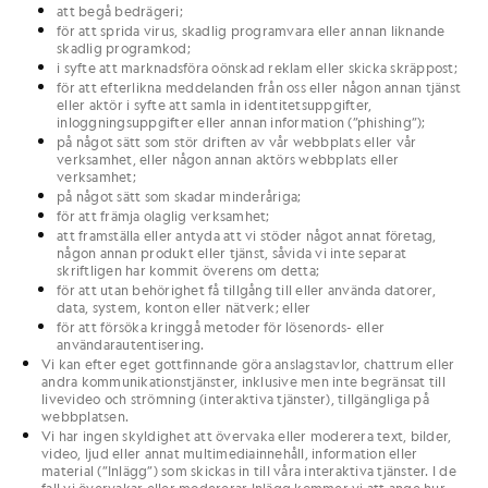
att begå bedrägeri;
för att sprida virus, skadlig programvara eller annan liknande
skadlig programkod;
i syfte att marknadsföra oönskad reklam eller skicka skräppost;
för att efterlikna meddelanden från oss eller någon annan tjänst
eller aktör i syfte att samla in identitetsuppgifter,
inloggningsuppgifter eller annan information (”phishing”);
på något sätt som stör driften av vår webbplats eller vår
verksamhet, eller någon annan aktörs webbplats eller
verksamhet;
på något sätt som skadar minderåriga;
för att främja olaglig verksamhet;
att framställa eller antyda att vi stöder något annat företag,
någon annan produkt eller tjänst, såvida vi inte separat
skriftligen har kommit överens om detta;
för att utan behörighet få tillgång till eller använda datorer,
data, system, konton eller nätverk; eller
för att försöka kringgå metoder för lösenords- eller
användarautentisering.
Vi kan efter eget gottfinnande göra anslagstavlor, chattrum eller
andra kommunikationstjänster, inklusive men inte begränsat till
livevideo och strömning (interaktiva tjänster), tillgängliga på
webbplatsen.
Vi har ingen skyldighet att övervaka eller moderera text, bilder,
video, ljud eller annat multimediainnehåll, information eller
material (”Inlägg”) som skickas in till våra interaktiva tjänster. I de