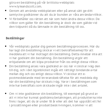
göra en beställning på vår brittiska webbplats
www.lyleandscott.com.
Genom att använda webbplatsen eller på annat sätt ge ditt
samtycke godkänner du att du är bunden av våra användarvillkor.
Vi förbehåller oss rätten att när som helst ändra dessa villkor. De
villkor som gäller för din beställning är dock de som gällde vid
den tidpunkt då du lämnade in din beställning till oss.
Beställningar
Vår webbplats guidar dig genom beställningsprocessen. När du
har lagt din beställning skickar vi ett bekräftelsemejl för att
meddela att vi har mottagit din beställning. Detta innebär inte att
vi har godkänt din beställning. Din beställning utgör ett
erbjudande om att köpa produkter från oss enligt dessa villkor.
Din beställning anses vara godkänd av oss när vi skickar iväg den
till dig, och i det ögonblicket ingås ett rättsligt bindande avtal
mellan dig och oss enligt dessa villkor. Vi skickar ett e-
postmeddelande med leveransbekräftelse för att meddela dig
när din beställning har skickats iväg. Varor i beställningen som
inte har bekräftats som skickade ingår inte i det avtalet.
Om vi inte godkänner din beställning, till exempel på grund av
att vi inte har kunnat godkänna betalningen, att produkterna inte
finns i lager, att du är under 18 år eller att det har uppstått ett fel
i prissättningen eller produktbeskrivningen, kommer vi att