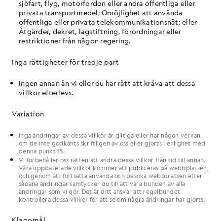
sjöfart, flyg, motorfordon eller andra offentliga eller
privata transportmedel; Omöjlighet att använda
offentliga eller privata telekommunikationsnät; eller
Åtgärder, dekret, lagstiftning, förordningar eller
restriktioner från någon regering.
Inga rättigheter för tredje part
Ingen annan än
vi
eller
du
har rätt att kräva att dessa
villkor
efterlevs.
Variation
Inga ändringar av dessa
villkor
är giltiga eller har någon verkan
om de inte godkänts skriftligen av
oss
eller gjorts i enlighet med
denna punkt 15.
Vi
förbehåller oss rätten att ändra dessa
villkor
från tid till annan.
Våra
uppdaterade
villkor
kommer att publiceras på
webbplatsen
,
och genom att fortsätta använda och besöka
webbplatsen
efter
sådana ändringar samtycker
du
till att vara bunden av alla
ändringar som
vi
gör. Det är
ditt
ansvar att regelbundet
kontrollera dessa
villkor
för att se om några ändringar har gjorts.
Klagomål