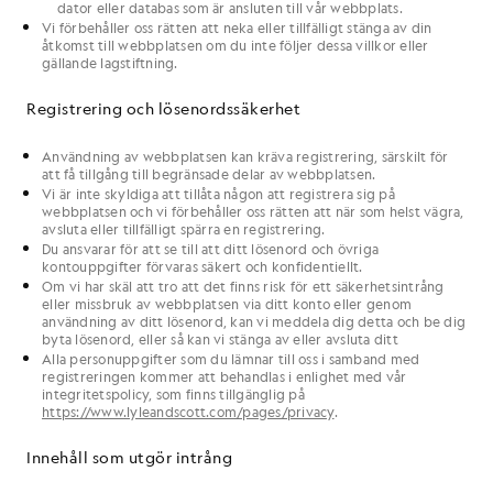
dator eller databas som är ansluten till
vår
webbplats
.
Vi
förbehåller oss rätten att neka eller tillfälligt stänga av
din
åtkomst till
webbplatsen
om
du
inte följer dessa
villkor
eller
gällande lagstiftning.
Registrering och lösenordssäkerhet
Användning av
webbplatsen
kan kräva registrering, särskilt för
att få tillgång till begränsade delar av
webbplatsen
.
Vi
är inte skyldiga att tillåta någon att registrera sig på
webbplatsen
och
vi
förbehåller oss rätten att när som helst vägra,
avsluta eller tillfälligt spärra en registrering.
Du
ansvarar för att se till att
ditt
lösenord och övriga
kontouppgifter förvaras säkert och konfidentiellt.
Om
vi
har skäl att tro att det finns risk för ett säkerhetsintrång
eller missbruk av
webbplatsen
via
ditt
konto eller genom
användning av
ditt
lösenord, kan
vi
meddela
dig
detta och be
dig
byta
lösenord
, eller så kan
vi
stänga av eller avsluta
ditt
Alla personuppgifter
som du
lämnar till
oss
i samband med
registreringen kommer att behandlas i enlighet med
vår
integritetspolicy
, som finns tillgänglig på
https://www.lyleandscott.com/pages/privacy
.
Innehåll som utgör intrång