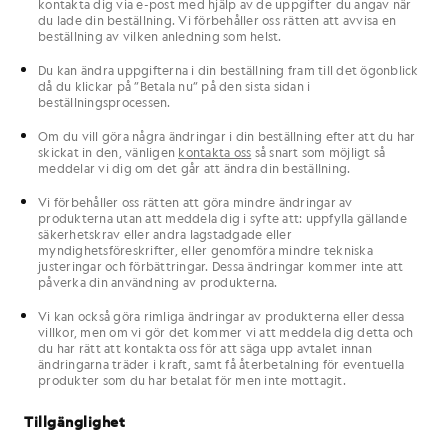
kontakta dig via e-post med hjälp av de uppgifter du angav när
du lade din beställning. Vi förbehåller oss rätten att avvisa en
beställning av vilken anledning som helst.
Du kan ändra uppgifterna i din beställning fram till det ögonblick
då du klickar på ”Betala nu” på den sista sidan i
beställningsprocessen.
Om du vill göra några ändringar i din beställning efter att du har
skickat in den, vänligen
kontakta oss
så snart som möjligt så
meddelar vi dig om det går att ändra din beställning.
Vi förbehåller oss rätten att göra mindre ändringar av
produkterna utan att meddela dig i syfte att: uppfylla gällande
säkerhetskrav eller andra lagstadgade eller
myndighetsföreskrifter, eller genomföra mindre tekniska
justeringar och förbättringar. Dessa ändringar kommer inte att
påverka din användning av produkterna.
Vi kan också göra rimliga ändringar av produkterna eller dessa
villkor, men om vi gör det kommer vi att meddela dig detta och
du har rätt att kontakta oss för att säga upp avtalet innan
ändringarna träder i kraft, samt få återbetalning för eventuella
produkter som du har betalat för men inte mottagit.
Tillgänglighet