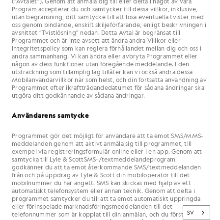
(”Avtalet”). Genom att anmäla dig till eller delta i något av våra
Program accepterar du och samtycker till dessa villkor, inklusive,
utan begränsning, ditt samtycke till att lösa eventuella tvister med
oss genom bindande, enskilt skiljeförfarande, enligt beskrivningen i
avsnittet ”Tvistlösning” nedan. Detta Avtal är begränsat till
Programmet och är inte avsett att ändra andra Villkor eller
Integritetspolicy som kan reglera förhållandet mellan dig och oss i
andra sammanhang. Vi kan ändra eller avbryta Programmet eller
någon av dess funktioner utan föregående meddelande. I den
utsträckning som tillämplig lag tillåter kan vi också ändra dessa
Mobilanvändarvillkor när som helst, och din fortsatta användning av
Programmet efter ikraftträdandedatumet för sådana ändringar ska
utgöra ditt godkännande av sådana ändringar.
Användarens samtycke
Programmet gör det möjligt för användare att ta emot SMS/MMS-
meddelanden genom att aktivt anmäla sig till programmet, till
exempel via registreringsformulär online eller i en app. Genom att
samtycka till Lyle & ScottSMS-/textmeddelandeprogram
godkänner du att ta emot återkommande SMS/textmeddelanden
från och på uppdrag av Lyle & Scott din mobiloperatör till det
mobilnummer du har angett. SMS kan skickas med hjälp av ett
automatiskt telefonsystem eller annan teknik. Genom att delta i
programmet samtycker du till att ta emot automatiskt uppringda
eller förinspelade marknadsföringsmeddelanden till det
SV
telefonnummer som är kopplat till din anmälan, och du förstår att