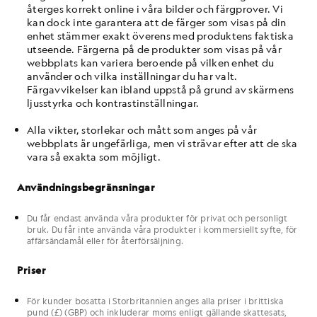
återges korrekt online i våra bilder och färgprover. Vi
kan dock inte garantera att de färger som visas på din
enhet stämmer exakt överens med produktens faktiska
utseende. Färgerna på de produkter som visas på vår
webbplats kan variera beroende på vilken enhet du
använder och vilka inställningar du har valt.
Färgavvikelser kan ibland uppstå på grund av skärmens
ljusstyrka och kontrastinställningar.
Alla vikter, storlekar och mått som anges på vår
webbplats är ungefärliga, men vi strävar efter att de ska
vara så exakta som möjligt.
Användningsbegränsningar
Du får endast använda våra produkter för privat och personligt
bruk. Du får inte använda våra produkter i kommersiellt syfte, för
affärsändamål eller för återförsäljning.
Priser
För kunder bosatta i Storbritannien anges alla priser i brittiska
pund (£) (GBP) och inkluderar moms enligt gällande skattesats,