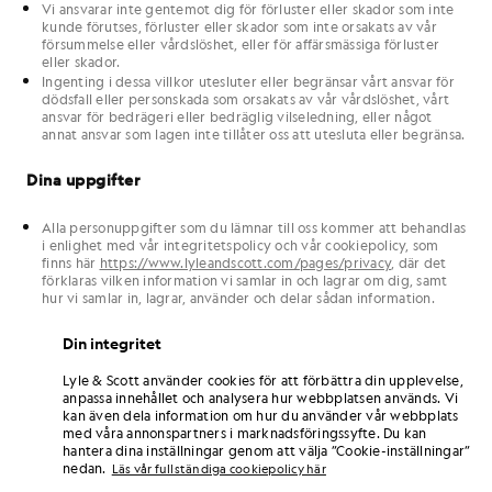
Vi ansvarar inte gentemot dig för förluster eller skador som inte
kunde förutses, förluster eller skador som inte orsakats av vår
försummelse eller vårdslöshet, eller för affärsmässiga förluster
eller skador.
Ingenting i dessa villkor utesluter eller begränsar vårt ansvar för
dödsfall eller personskada som orsakats av vår vårdslöshet, vårt
ansvar för bedrägeri eller bedräglig vilseledning, eller något
annat ansvar som lagen inte tillåter oss att utesluta eller begränsa.
Dina uppgifter
Alla personuppgifter som du lämnar till oss kommer att behandlas
i enlighet med vår integritetspolicy och vår cookiepolicy, som
finns här
https://www.lyleandscott.com/pages/privacy
, där det
förklaras vilken information vi samlar in och lagrar om dig, samt
hur vi samlar in, lagrar, använder och delar sådan information.
Vi kommer att vidta alla rimliga åtgärder, i den mån det står i vår
makt, för att skydda uppgifterna om din beställning och
Din integritet
betalning. Om det inte föreligger vårdslöshet från vår sida kan vi
dock inte hållas ansvariga för eventuella förluster du kan drabbas
Lyle & Scott använder cookies för att förbättra din upplevelse,
av om en tredje part skaffar sig obehörig tillgång till uppgifter
anpassa innehållet och analysera hur webbplatsen används. Vi
som du lämnat när du besöker webbplatsen eller gör en
kan även dela information om hur du använder vår webbplats
beställning där.
med våra annonspartners i marknadsföringssyfte. Du kan
hantera dina inställningar genom att välja ”Cookie-inställningar”
Inga rättigheter för tredje part och ogiltiga delar
nedan.
Läs vår fullständiga cookiepolicy här