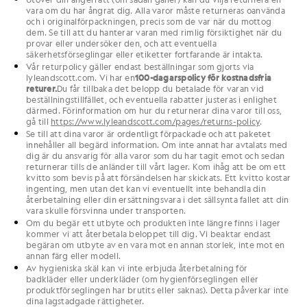
vara om du har ångrat dig. Alla varor måste returneras oanvända
och i originalförpackningen, precis som de var när du mottog
dem. Se till att du hanterar varan med rimlig försiktighet när du
provar eller undersöker den, och att eventuella
säkerhetsförseglingar eller etiketter fortfarande är intakta.
Vår returpolicy gäller endast beställningar som gjorts via
lyleandscott.com. Vi har en
100-dagars
policy för kostnadsfria
returer.
Du får tillbaka det belopp du betalade för varan vid
beställningstillfället, och eventuella rabatter justeras i enlighet
därmed. För
information om hur du returnerar dina varor till oss,
gå till
https://www.lyleandscott.com/pages/returns-policy
.
Se till att dina varor är ordentligt förpackade och att paketet
innehåller all begärd information. Om inte annat har avtalats med
dig är du ansvarig för alla varor som du har tagit emot och sedan
returnerar tills de anländer till vårt lager. Kom ihåg att be om ett
kvitto som bevis på att försändelsen har skickats. Ett kvitto kostar
ingenting, men utan det kan vi eventuellt inte behandla din
återbetalning eller din ersättningsvara i det sällsynta fallet att din
vara skulle försvinna under transporten.
Om du begär ett utbyte och produkten inte längre finns i lager
kommer vi att återbetala beloppet till dig. Vi beaktar endast
begäran om utbyte av en vara mot en annan storlek, inte mot en
annan färg eller modell.
Av hygieniska skäl kan vi inte erbjuda återbetalning för
badkläder eller underkläder (om hygienförseglingen eller
produktförseglingen har brutits eller saknas). Detta påverkar inte
dina lagstadgade rättigheter.