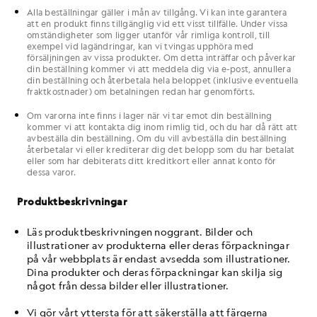
Alla beställningar gäller i mån av tillgång. Vi kan inte garantera
att en produkt finns tillgänglig vid ett visst tillfälle. Under vissa
omständigheter som ligger utanför vår rimliga kontroll, till
exempel vid lagändringar, kan vi tvingas upphöra med
försäljningen av vissa produkter. Om detta inträffar och påverkar
din beställning kommer vi att meddela dig via e-post, annullera
din beställning och återbetala hela beloppet (inklusive eventuella
fraktkostnader) om betalningen redan har genomförts.
Om varorna inte finns i lager när vi tar emot din beställning
kommer vi att kontakta dig inom rimlig tid, och du har då rätt att
avbeställa din beställning. Om du vill avbeställa din beställning
återbetalar vi eller krediterar dig det belopp som du har betalat
eller som har debiterats ditt kreditkort eller annat konto för
dessa varor.
Produktbeskrivningar
Läs produktbeskrivningen noggrant. Bilder och
illustrationer av produkterna eller deras förpackningar
på vår webbplats är endast avsedda som illustrationer.
Dina produkter och deras förpackningar kan skilja sig
något från dessa bilder eller illustrationer.
Vi gör vårt yttersta för att säkerställa att färgerna