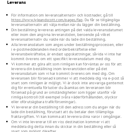
Leverans
För information om leveransalternativ och kostnader, gå till
https://www.lyleandscott.com/pages/faq
. Du får se tillgängliga
leveransalternativ att välja mellan när du lägger din beställning.
Din beställning levereras antingen på det valda leveransdatumet
eller inom den angivna leveranstiden, beroende på vilket
leveransalternativ du valde när du lade din beställning.
Alla leveransdatum som anges under beställningsprocessen, eller
i e-postmeddelanden med orderbekräftelse eller
leveransbekräftelse, är endast uppskattningar, såvida vi inte har
kommit överens om ett specifikt leveransdatum med dig.
Vi kommer att göra allt som rimligen kan förväntas av oss för att
leverera din beställning inom leveranstiden eller på det
leveransdatum som vi har kommit överens om med dig. Om
leveransen blir försenad kommer vi att meddela dig via e-post så
snart som rimligen är möjligt. Vi är dock inte ansvariga gentemot
dig för eventuella förluster du åsamkas om leveransen blir
försenad på grund av omständigheter som ligger utanför vår
rimliga kontroll (till exempel svåra väderförhållanden, olyckor
eller oförutsägbara trafikförseningar).
Vi levererar din beställning till den adress som du angav när du
lade din beställning, förutsatt att du betalar den tillämpliga
fraktavgiften. Vi kan komma att leverera dina varor i omgångar.
Om vi inte levererar till en viss destination kommer vi att
meddela dig detta innan du skickar in din beställning eller så
snart som möjligt därefter.