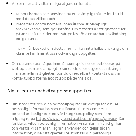
Vi
kommer att vidta rimliga åtgärder för att:
ta bort konton som används på ett olämpligt sätt eller i strid
med dessa
villkor
; och
identifiera och ta bort allt innehåll som är olämpligt,
ärekränkande, som gör intrång i immateriella rättigheter eller
på annat sätt strider mot
vår
policy för godtagbar användning
enligt punkt
när
vi
får besked om detta, men
vi
kan inte hållas ansvariga om
du
inte har lämnat
oss
nödvändiga uppgifter.
Om
du
anser att något innehåll som sprids eller publiceras på
webbplatsen
är olämpligt, kränkande eller utgör ett intrång i
immateriella rättigheter, bör
du
omedelbart kontakta
oss
via
kontaktuppgifterna högst upp på denna sida.
Din integritet och dina personuppgifter
Din
integritet och dina personuppgifter är viktiga för
oss
. All
personlig information som
du
lämnar till
oss
kommer att
behandlas i enlighet med
vår
integritetspolicy som
finns
tillgänglig på
https://www.lyleandscott.com/pages/privacy
. Där
förklaras vilken personlig information
vi
samlar in från
dig
, hur
och varför
vi
samlar in, lagrar, använder och delar sådan
information,
dina
rättigheter i relation till
din
personliga