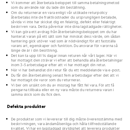
Vi kommer att återbetala beloppet till samma betalningsmetod
som du använde när du lade din beställning.
Om du returnerar en vara enligt vår utökade returpolicy
återbetalas inte de fraktkostnader du ursprungligen betalade,
såvida vi inte har skickat dig en felaktig, defekt eller felaktigt
beskriven vara. Detta påverkar inte dina lagstadgade rättigheter.
Vi kan göra ett avdrag från återbetalningsbeloppet om du har
hanterat varan på ett sätt som har minskat dess värde, om sådan
hantering gick utöver vad som är nödvändigt för att fastställa
varans art, egenskaper och funktion. Du ansvarar för varorna så
länge de är i din besittning.
Det kan ta upp till 14 dagar innan returen når vårt lager. När vi
har mottagit den strävar vi efter att behandla alla återbetalningar
inom 3–5 arbetsdagar efter att vi har mottagit din retur.
När vi har behandlat din retur får du ett meddelande via e-post.
Du får din återbetalning senast fem arbetsdagar efter det att vi
har mottagit de varor som du returnerar.
Vi ber om ursäkt om du av misstag har fått fel vara. För att få
pengarna tillbaka eller en ny vara måste du returnera varan i
samma skick som du fick den.
Defekta produkter
De produkter som vi levererar till dig måste överensstämma med
beskrivningen, vara ändamålsenliga och hålla tillfredsställande
kvalitet. Vi har en lagstadgad skyldighet att leverera produkter