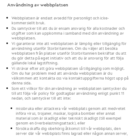
Användning av webbplatsen
Webbplatsen
är endast avsedd
för
personligt och icke-
kommersiellt
bruk.
Du
samtycker till att
du
är ensam ansvarig för alla kostnader och
utgifter
som
kan uppkomma i samband med
din
användning av
webbplatsen
.
Vi
garanterar inte att
webbplatsen
är lämplig eller tillgänglig för
användning utanför Storbritannien. Om
du
väljer att besöka
webbplatsen
från platser utanför Storbritannien bekräftar
du
att
du
gör detta på
eget
initiativ och att
du
är ansvarig för att följa
gällande lokal lagstiftning.
Vi
strävar efter att göra
webbplatsen
så tillgänglig som möjligt.
Om
du
har problem med att använda
webbplatsen
är du
välkommen att kontakta
oss
via kontaktuppgifterna högst upp på
denna sida.
Som ett villkor för
din
användning av
webbplatsen
samtycker
du
till att följa
vår
policy för godtagbar användning enligt punkt 11
nedan,
och samtycker till att inte:
missbruka eller attackera
vår
webbplats
genom att medvetet
införa virus, trojaner, maskar, logiska bomber eller annat
material som är skadligt eller tekniskt skadligt (till exempel
genom en överbelastningsattack), eller
försöka skaffa dig obehörig åtkomst till
vår
webbplats
, den
server där
vår
webbplats
finns lagrad eller någon annan server,