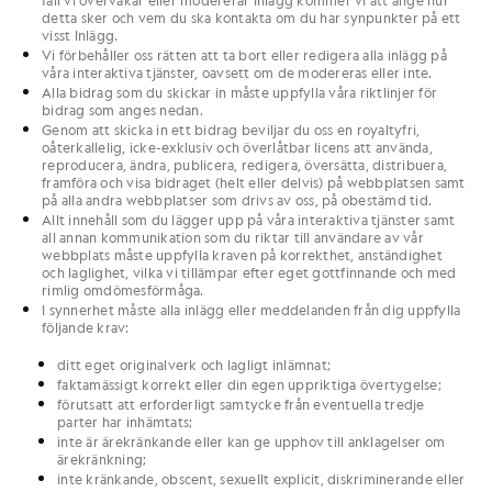
fall vi övervakar eller modererar Inlägg kommer vi att ange hur
detta sker och vem du ska kontakta om du har synpunkter på ett
visst Inlägg.
Vi förbehåller oss rätten att ta bort eller redigera alla inlägg på
våra interaktiva tjänster, oavsett om de modereras eller inte.
Alla bidrag som du skickar in måste uppfylla våra riktlinjer för
bidrag som anges nedan.
Genom att skicka in ett bidrag beviljar du oss en royaltyfri,
oåterkallelig, icke-exklusiv och överlåtbar licens att använda,
reproducera, ändra, publicera, redigera, översätta, distribuera,
framföra och visa bidraget (helt eller delvis) på webbplatsen samt
på alla andra webbplatser som drivs av oss, på obestämd tid.
Allt innehåll som du lägger upp på våra interaktiva tjänster samt
all annan kommunikation som du riktar till användare av vår
webbplats måste uppfylla kraven på korrekthet, anständighet
och laglighet, vilka vi tillämpar efter eget gottfinnande och med
rimlig omdömesförmåga.
I synnerhet måste alla inlägg eller meddelanden från dig uppfylla
följande krav:
ditt eget originalverk och lagligt inlämnat;
faktamässigt korrekt eller din egen uppriktiga övertygelse;
förutsatt att erforderligt samtycke från eventuella tredje
parter har inhämtats;
inte är ärekränkande eller kan ge upphov till anklagelser om
ärekränkning;
inte kränkande, obscent, sexuellt explicit, diskriminerande eller