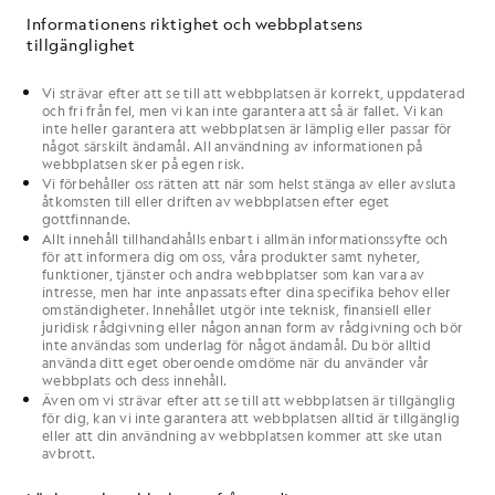
Informationens riktighet och webbplatsens
tillgänglighet
Vi
strävar efter att se till att
webbplatsen
är korrekt, uppdaterad
och fri från fel, men
vi
kan inte garantera att så är fallet.
Vi
kan
inte heller garantera att
webbplatsen
är lämplig eller passar för
något särskilt ändamål. All användning
av
informationen på
webbplatsen
sker på
egen
risk.
Vi
förbehåller oss rätten att när som helst stänga av eller avsluta
åtkomsten till eller driften av
webbplatsen
efter
eget
gottfinnande.
Allt
innehåll
tillhandahålls enbart i allmän
informationssyfte
och
för att informera
dig
om
oss
,
våra
produkter samt nyheter,
funktioner, tjänster och andra webbplatser som kan vara av
intresse, men har inte anpassats efter
dina
specifika behov eller
omständigheter. Innehållet utgör inte teknisk, finansiell eller
juridisk rådgivning eller någon annan form av rådgivning och bör
inte användas som underlag för något ändamål.
Du
bör alltid
använda
ditt
eget oberoende omdöme när du använder
vår
webbplats
och dess
innehåll
.
Även om
vi
strävar efter att se till att
webbplatsen
är tillgänglig
för
dig
, kan
vi
inte garantera att
webbplatsen
alltid är tillgänglig
eller att
din
användning av
webbplatsen
kommer att ske utan
avbrott.