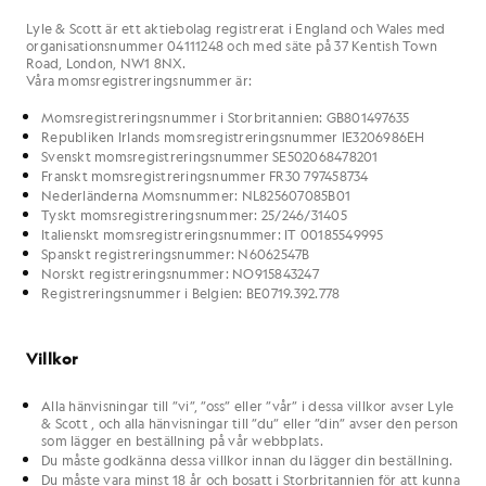
Lyle & Scott är ett aktiebolag registrerat i England och Wales med
organisationsnummer 04111248 och med säte på 37 Kentish Town
Road, London, NW1 8NX.
Våra momsregistreringsnummer är:
Momsregistreringsnummer i Storbritannien: GB801497635
Republiken Irlands momsregistreringsnummer IE3206986EH
Svenskt momsregistreringsnummer SE502068478201
Franskt momsregistreringsnummer FR30 797458734
Nederländerna Momsnummer: NL825607085B01
Tyskt momsregistreringsnummer: 25/246/31405
Italienskt momsregistreringsnummer: IT 00185549995
Spanskt registreringsnummer: N6062547B
Norskt registreringsnummer: NO915843247
Registreringsnummer i Belgien: BE0719.392.778
Villkor
Alla hänvisningar till ”vi”, ”oss” eller ”vår” i dessa villkor avser Lyle
& Scott , och alla hänvisningar till ”du” eller ”din” avser den person
som lägger en beställning på vår webbplats.
Du måste godkänna dessa villkor innan du lägger din beställning.
Du måste vara minst 18 år och bosatt i Storbritannien för att kunna