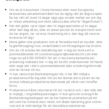
Om du är konsument i Storbritannien eller inom Europeiska
ekonomiska samarbetsområdet har du laglig rätt att ångra köpet.
Du har rätt att inom 14 dagar säga upp avtalet mellan oss och dig
av vilken anledning som helst (detta kallas ofta för ”ångerfristen”).
När det gäller varor löper den 14-dagarsperioden ut 14 dagar
efter den dag då du, eller en annan person än transportören som
du har angett, tar varorna i besittning (dvs. den dag då varorna
levereras till dig).
Detta gäller inte produkter som är försedda med en skydds- eller
hygienförsegling (t.ex. underkläder) om förseglingen har brutits.
Om du vill avboka din beställning ber vi dig att skicka ett e-
postmeddelande till customersupport@lyleandscott.com eller
ringa oss på 0330 0570817. För att vi ska kunna behandla din
avbokning snabbare ber vi dig att ha ditt ordernummer till hands
eller ange det i det e-postmeddelande eller avbokningsformulär
som du skickar till oss.
Vi kan vänta med återbetalningen tills vi har fått tillbaka
produkterna från dig eller tills du har lämnat bevis på att du har
skickat tillbaka produkterna (beroende på vilket som inträffar
först).
Produkterna måste returneras till oss i nyskick och, i den mån det
är möjligt, i originalförpackningen. Vi kan göra ett avdrag från
återbetalningsbeloppet om du har hanterat produkten på ett
sätt som har minskat dess värde, om sådan hantering gick utöver
vad som är nödvändigt för att fastställa produkternas