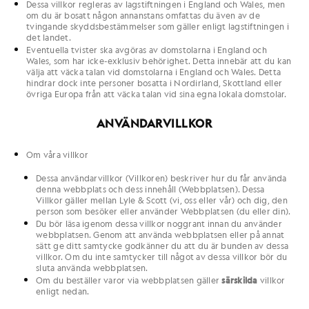
Dessa villkor regleras av lagstiftningen i England och Wales, men
om du är bosatt någon annanstans omfattas du även av de
tvingande skyddsbestämmelser som gäller enligt lagstiftningen i
det landet.
Eventuella tvister ska avgöras av domstolarna i England och
Wales, som har icke-exklusiv behörighet. Detta innebär att du kan
välja att väcka talan vid domstolarna i England och Wales. Detta
hindrar dock inte personer bosatta i Nordirland, Skottland eller
övriga Europa från att väcka talan vid sina egna lokala domstolar.
ANVÄNDARVILLKOR
Om våra villkor
Dessa användarvillkor (
Villkoren
) beskriver hur
du
får använda
denna webbplats och dess innehåll (
Webbplatsen
). Dessa
Villkor
gäller mellan Lyle & Scott (
vi
,
oss
eller
vår
) och
dig
, den
person som besöker eller använder
Webbplatsen
(
du
eller
din
).
Du
bör läsa igenom dessa
villkor
noggrant innan du använder
webbplatsen
. Genom att använda
webbplatsen
eller på annat
sätt ge
ditt
samtycke godkänner
du
att du är bunden av dessa
villkor
. Om
du
inte samtycker till något av dessa
villkor
bör
du
sluta använda
webbplatsen.
Om
du
beställer varor via
webbplatsen
gäller
särskilda
villkor
enligt nedan.