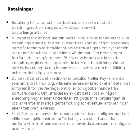
Betalningar
Betalning för varor och fraktkostnader kan ske med alla
betalningssätt som anges på webbplatsen vid
beställningstillfället.
Vi debiterar ditt kort när din beställning är klar för leverans. Om
betalningen med ditt kredit- eller betalkort av någon anledning
inte går igenom förbehåller vi oss rätten att göra ett nytt försök
att genomföra betalningen inom 48 timmar. Om betalningen
fortfarande inte går igenom försöker vi kontakta dig via de
kontaktuppgifter du angav när du lade din beställning. Om vi
inte lyckas få tag på dig kommer vi att avbryta din beställning
och meddela dig via e-post.
Du bekräftar att det kredit- eller betalkort eller PayPal-konto
som används tillhör dig. Alla innehavare av kredit- eller betalkort
är föremål för verifieringskontroller och godkännande från
kortutfärdaren. Om utfärdaren av ditt betalkort av någon
anledning vägrar eller underlåter att godkänna betalningen till
oss, är vi inte ansvariga gentemot dig för eventuella förseningar
eller utebliven leverans.
Vi tillåter att du använder rabattkoder enbart i enlighet med de
villkor som gällde när de utfärdades, vilka bland annat kan
omfatta villkor rörande din rätt att använda dem samt ett högsta
ordervärde.