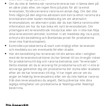
Om du inte är hemma när varorna levereras kan vi lämna dem på
en säker plats eller, om ingen finns på plats för att ta emot
leveransen, försöka leverera varorna en annan dag. Om det inte
finns någon på den angivna adressen som kan ta emot varorna ska
brevbäraren eller budet meddela dig om ett alternativt
leveransdatum, en alternativ plats där du kan hämta varorna eller
information om hur du kan boka ett nytt leveransdatum. Om
ytterligare ett leveransförsök misslyckas eller om vi inte kan följa
dina leveransinstruktioner, kommer vi att meddela dig via e-post,
avbryta din beställning och återbetala priset för produkterna
(men inte fraktkostnaden).
Kontrollera produkterna så snart som möjligt efter leveransen
och meddela oss om eventuella fel eller skador.
När din beställning har levererats till din adress eller i enlighet
med de leveransinstruktioner du har lämnat till oss övergår risken
för produkterna till dig och varorna betraktas som ”levererade”.
Detta innebär att du är ansvarig för produkterna och att vi inte är
ansvariga gentemot dig om produkterna blir stulna eller skadade
efter att de har levererats till dig. Vi tar inget ansvar om du
anger en felaktig leveransadress eller om du inte hämtar varorna
från den leveransadress du angett. Detta påverkar inte dina
lagliga rättigheter om produkterna är felaktiga eller felaktigt
beskrivna.
Din ångerrätt