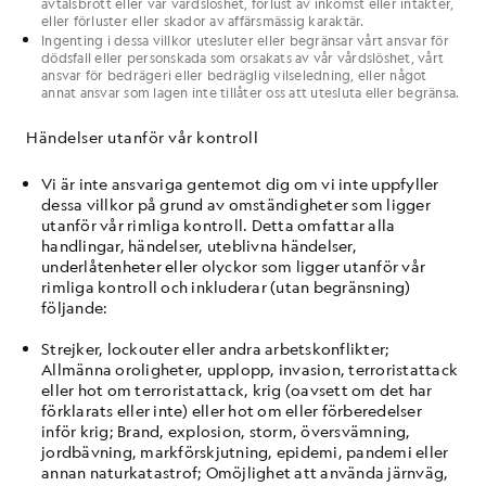
avtalsbrott eller vår vårdslöshet, förlust av inkomst eller intäkter,
eller förluster eller skador av affärsmässig karaktär.
Ingenting i dessa villkor utesluter eller begränsar
vårt
ansvar för
dödsfall eller personskada som orsakats av
vår
vårdslöshet, vårt
ansvar för bedrägeri eller bedräglig vilseledning, eller något
annat ansvar som lagen inte tillåter
oss
att utesluta eller begränsa.
Händelser utanför vår kontroll
Vi
är inte ansvariga gentemot
dig
om
vi
inte uppfyller
dessa
villkor
på grund av omständigheter som ligger
utanför
vår
rimliga kontroll. Detta omfattar alla
handlingar, händelser, uteblivna händelser,
underlåtenheter eller olyckor som ligger utanför vår
rimliga kontroll och inkluderar (utan begränsning)
följande:
Strejker, lockouter eller andra arbetskonflikter;
Allmänna oroligheter, upplopp, invasion, terroristattack
eller hot om terroristattack, krig (oavsett om det har
förklarats eller inte) eller hot om eller förberedelser
inför krig; Brand, explosion, storm, översvämning,
jordbävning, markförskjutning, epidemi, pandemi eller
annan naturkatastrof; Omöjlighet att använda järnväg,