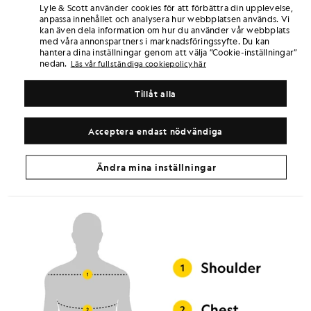
Lyle & Scott använder cookies för att förbättra din upplevelse,
SÅ HÄR MÄTER DU
anpassa innehållet och analysera hur webbplatsen används. Vi
kan även dela information om hur du använder vår webbplats
med våra annonspartners i marknadsföringssyfte. Du kan
1. Axel: Mät från kanten på den ena axeln rakt över till kanten på
hantera dina inställningar genom att välja ”Cookie-inställningar”
den andra axeln
nedan.
Läs vår fullständiga cookiepolicy här
2. Bröstvidd: Mät runt bröstets bredaste del (håll måttbandet tätt
under armarna)
Tillåt alla
3. Midja: Mät runt din naturliga midja
Acceptera endast nödvändiga
4. Höfter: Mät 20 cm under din naturliga midja
5. Lår: Mät runt lårens bredaste del, precis under ljumsken
Ändra mina inställningar
6. Innersöm: Mät från insidan av låret upp till fotleden