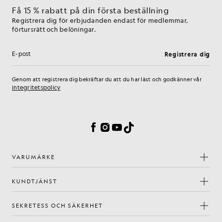
Få 15 % rabatt på din första beställning
Registrera dig för erbjudanden endast för medlemmar,
förtursrätt och belöningar.
Registrera dig
E-postadress
Genom att registrera dig bekräftar du att du har läst och godkänner vår
integritetspolicy
Inställningar för cookies
Facebook
Instagram
YouTube
TikTok
VARUMÄRKE
KUNDTJÄNST
SEKRETESS OCH SÄKERHET