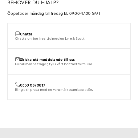
BEHÖVER DU HJÄLP?
Öppettider måndag till fredag kl. 09.00–17.00 GMT
Chatta
Chatta online i realtid med en Lyle & Scott
Skicka ett meddelande till oss
För allmänna frågor, fyll i vårt kontaktformulär.
0330 0570817
Ring och prata med en varumärkesambassadör.