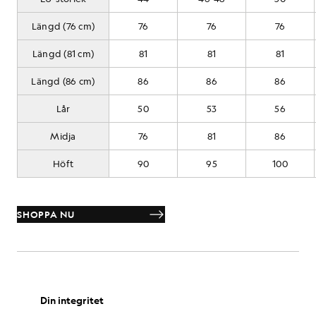
Längd (76 cm)
76
76
76
Längd (81 cm)
81
81
81
Längd (86 cm)
86
86
86
Lår
50
53
56
Midja
76
81
86
Höft
90
95
100
SHOPPA NU
CM
TUM
Din integritet