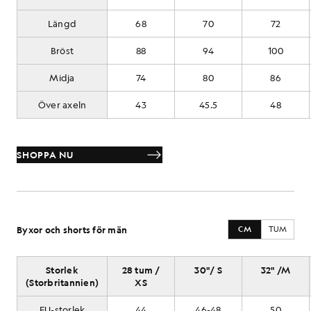
Längd
68
70
72
Bröst
88
94
100
Midja
74
80
86
Över axeln
43
45.5
48
SHOPPA NU
Byxor och shorts för män
CM
TUM
Storlek
28 tum /
30"/ S
32" /M
(Storbritannien)
XS
EU-storlek
44
46-48
50