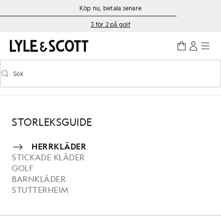
Gå direkt till huvudinnehållet
Information om tillgänglighet
Köp nu, betala senare
3 för 2 på golf
Sök
Sök
Aktivera/inaktivera prediktiv sökning
STORLEKSGUIDE
HERRKLÄDER
STICKADE KLÄDER
GOLF
BARNKLÄDER
STUTTERHEIM