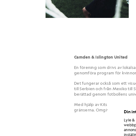
Camden & Islington United
En förening som drivs av lokalsa
genomföra program för kvinnor. 
Det fungerar också som ett visuel
till Serbien och från Mexiko till
berättad genom fotbollens unive
Med hjälp av Kits for Clubs vi a
gränserna. Omgivningarna förän
Din in
Lyle &
webbpl
annons
inställ