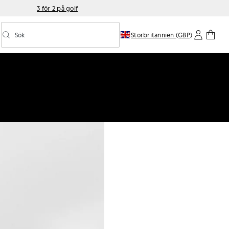
3 för 2 på golf
Sök
Storbritannien (GBP)
Aktivera/inaktivera prediktiv sökning