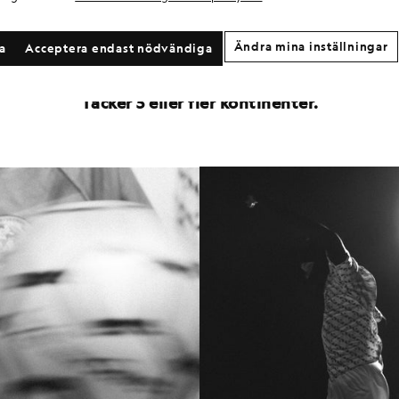
Över 1 000 kit levererade över hela världen
Ändra mina inställningar
la
Acceptera endast nödvändiga
Verksamhet i över 20 länder
Täcker 5 eller fler kontinenter.