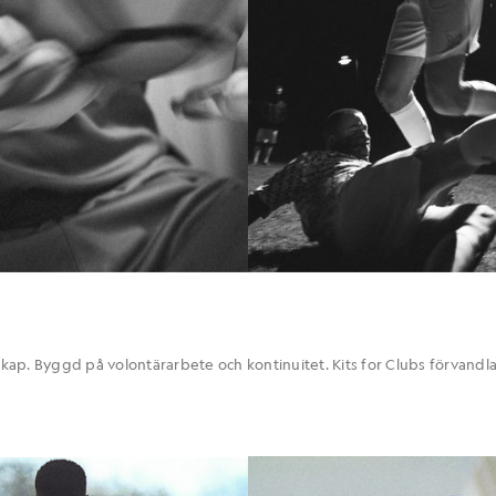
ap. Byggd på volontärarbete och kontinuitet. Kits for Clubs förvandl