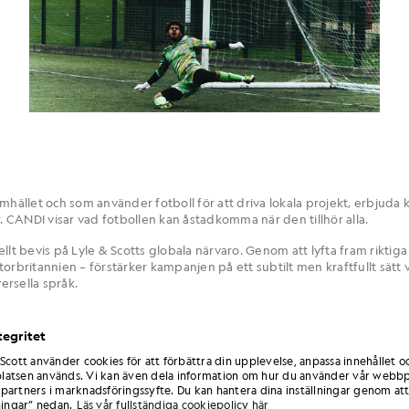
mhället och som använder fotboll för att driva lokala projekt, erbjuda 
CANDI visar vad fotbollen kan åstadkomma när den tillhör alla.
lt bevis på Lyle & Scotts globala närvaro. Genom att lyfta fram riktiga 
 Storbritannien – förstärker kampanjen på ett subtilt men kraftfullt sätt 
rsella språk.
tt ta fram en digital serie som visar hur idrotten har förmågan att för
dras. Passionen består.
tegritet
 Scott använder cookies för att förbättra din upplevelse, anpassa innehållet o
atsen används. Vi kan även dela information om hur du använder vår webbp
2 säsonger avklarade
partners i marknadsföringssyfte. Du kan hantera dina inställningar genom att
ningar” nedan.
Läs vår fullständiga cookiepolicy här