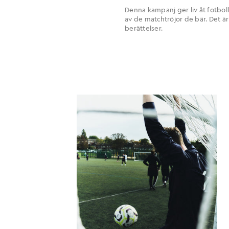
Denna kampanj ger liv åt fotbol
av de matchtröjor de bär. Det är
berättelser.