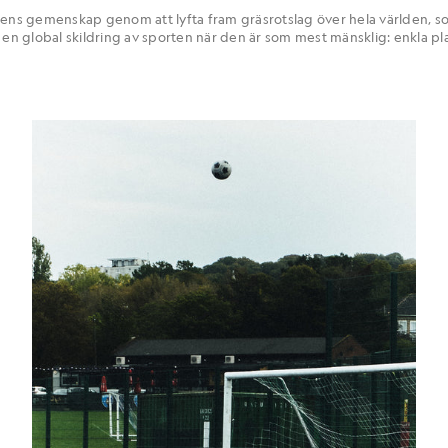
lens gemenskap genom att lyfta fram gräsrotslag över hela världen, s
 en global skildring av sporten när den är som mest mänsklig: enkla pla