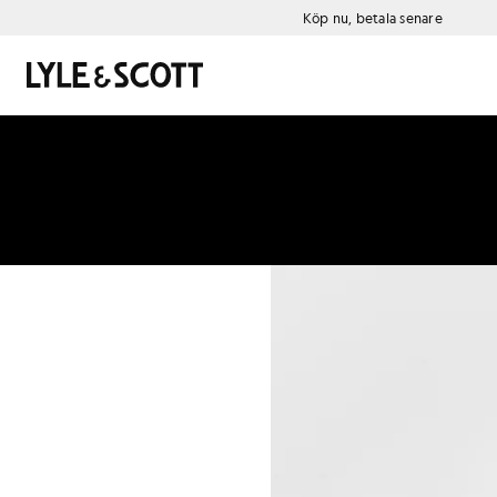
Gå direkt till huvudinnehållet
Information om tillgänglighet
Köp nu, betala senare
Sök