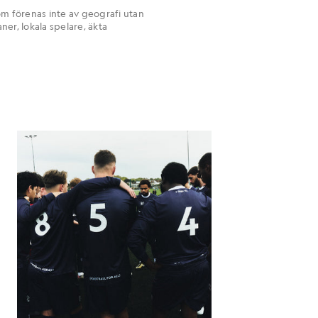
om förenas inte av geografi utan
ner, lokala spelare, äkta