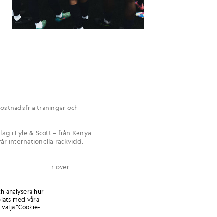
kostnadsfria träningar och
lag i Lyle & Scott – från Kenya
vår internationella räckvidd,
a samman människor över
ch analysera hur
lats med våra
 välja ”Cookie-