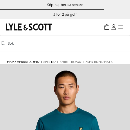
Gå direkt till huvudinnehållet
Information om tillgänglighet
Köp nu, betala senare
3 för 2 på golf
Sök
Sök
Aktivera/inaktivera prediktiv sökning
HEM
/
HERRKLÄDER
/
T-SHIRTS
/
T-SHIRT I BOMULL MED RUND HALS