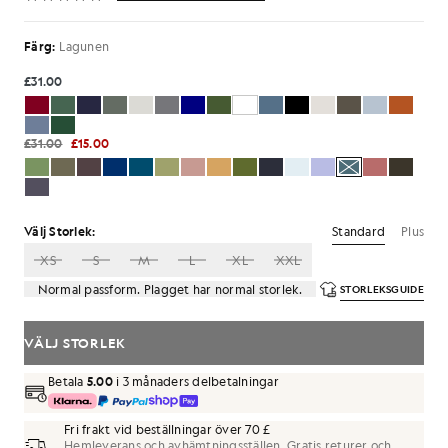
Färg:
Lagunen
£31.00
£31.00
£15.00
Standard
Plus
Välj Storlek:
XS
S
M
L
XL
XXL
Normal passform. Plagget har normal storlek.
STORLEKSGUIDE
VÄLJ STORLEK
Betala
5.00
i 3 månaders delbetalningar
Fri frakt vid beställningar över 70 £
Hemleverans och avhämtningsställen. Gratis returer och