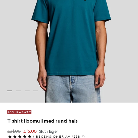
50% RABATT
T-shirt i bomull med rund hals
£31.00
£15.00
Slut i lager
£15.00
(
RECENSIONER AV ”238
”)