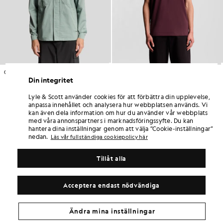
Övertröja med flera fickor och genomgående dragkedja
T-shirt i bomull med rund hals
Din integritet
£115.00
£46.00
Slut i lager
£31.00
+26
Lyle & Scott använder cookies för att förbättra din upplevelse,
anpassa innehållet och analysera hur webbplatsen används. Vi
kan även dela information om hur du använder vår webbplats
med våra annonspartners i marknadsföringssyfte. Du kan
hantera dina inställningar genom att välja ”Cookie-inställningar”
nedan.
Läs vår fullständiga cookiepolicy här
Tillåt alla
Acceptera endast nödvändiga
Ändra mina inställningar