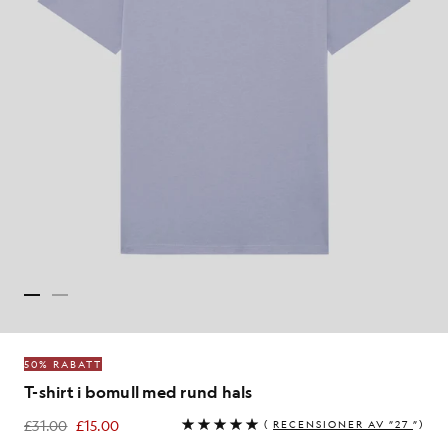
50% RABATT
T-shirt i bomull med rund hals
£31.00
£15.00
(
RECENSIONER AV ”27
”)
£15.00