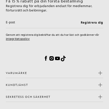
Få 15 % rabatt på din första beställning
Registrera dig för erbjudanden endast för medlemmar,
förtursrätt och belöningar.
Registrera dig
E-postadress
Genom att registrera dig bekräftar du att du har läst och godkänner vår
integritetspolicy
Inställningar för cookies
Facebook
Instagram
YouTube
TikTok
VARUMÄRKE
KUNDTJÄNST
SEKRETESS OCH SÄKERHET