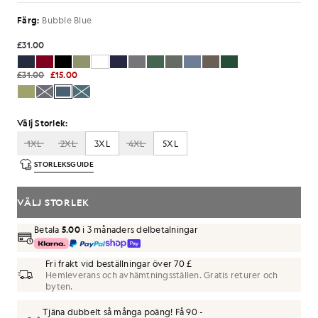
Färg:
Bubble Blue
£31.00
£31.00
£15.00
Välj Storlek:
1XL
2XL
3XL
4XL
5XL
STORLEKSGUIDE
VÄLJ STORLEK
Betala
5.00
i 3 månaders delbetalningar
Fri frakt vid beställningar över 70 £
Hemleverans och avhämtningsställen. Gratis returer och
byten.
Tjäna dubbelt så många poäng! Få
90
-