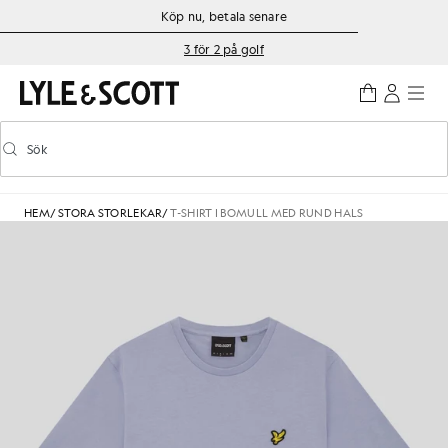
Gå direkt till huvudinnehållet
Information om tillgänglighet
Köp nu, betala senare
3 för 2 på golf
Sök
Sök
Aktivera/inaktivera prediktiv sökning
HEM
/
STORA STORLEKAR
/
T-SHIRT I BOMULL MED RUND HALS