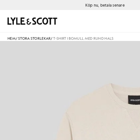
Gå direkt till huvudinnehållet
Information om tillgänglighet
Köp nu, betala senare
Sök
HEM
/
STORA STORLEKAR
/
T-SHIRT I BOMULL MED RUND HALS
#