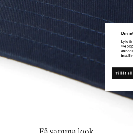
Din in
Lyle &
webbpl
annons
inställ
Tillåt al
Få samma look