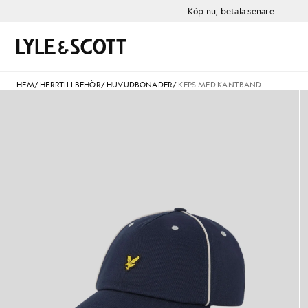
Gå direkt till huvudinnehållet
Information om tillgänglighet
Köp nu, betala senare
Sök
HEM
/
HERRTILLBEHÖR
/
HUVUDBONADER
/
KEPS MED KANTBAND
Keps med bård i mörk marinbl