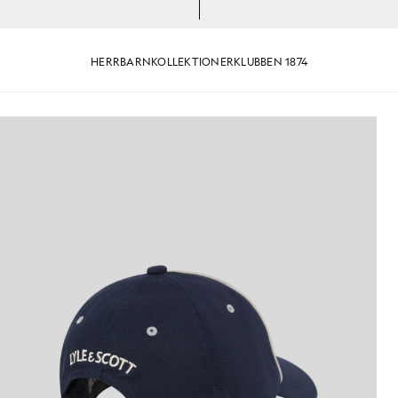
HERR
BARN
KOLLEKTIONER
KLUBBEN 1874
ått
Keps med bård i mörk marinblå