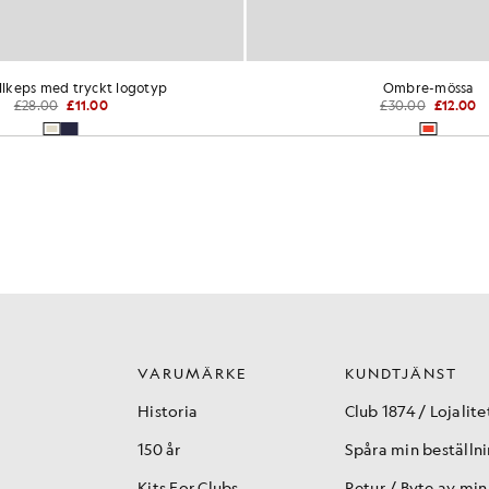
llkeps med tryckt logotyp
Ombre-mössa
£28.00
£11.00
£30.00
£12.00
VARUMÄRKE
KUNDTJÄNST
Historia
Club 1874 / Lojalite
150 år
Spåra min beställn
Kits For Clubs
Retur / Byte av min