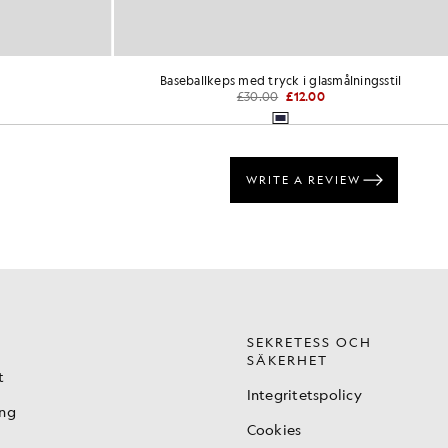
Baseballkeps med tryck i glasmålningsstil
£30.00
£12.00
SEKRETESS OCH
SÄKERHET
t
Integritetspolicy
ing
Cookies