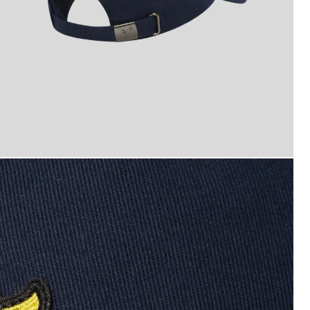
eps med bård i mörk marinblått