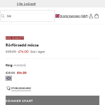
3 för 2 på golf
Sök
Storbritannien (GBP)
Aktivera/inaktivera prediktiv sökning
tt
50% RABATT
Rörförsedd mössa
£28.00
£14.00
Slut i lager
£14.00
Färg:
Mörkblå
£28.00
£14.00
STORLEKSGUIDE
KOMMER SNART