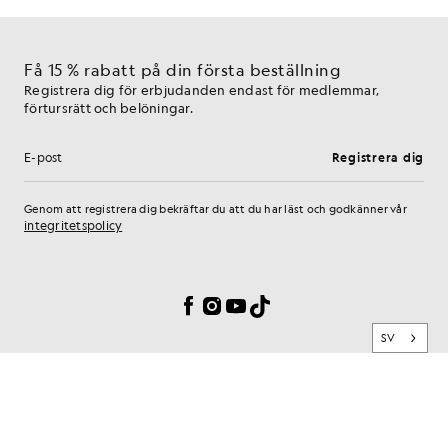
Få 15 % rabatt på din första beställning
Registrera dig för erbjudanden endast för medlemmar,
förtursrätt och belöningar.
Registrera dig
E-postadress
Genom att registrera dig bekräftar du att du har läst och godkänner vår
integritetspolicy
Inställningar för cookies
Facebook
Instagram
YouTube
TikTok
SV
VARUMÄRKE
KUNDTJÄNST