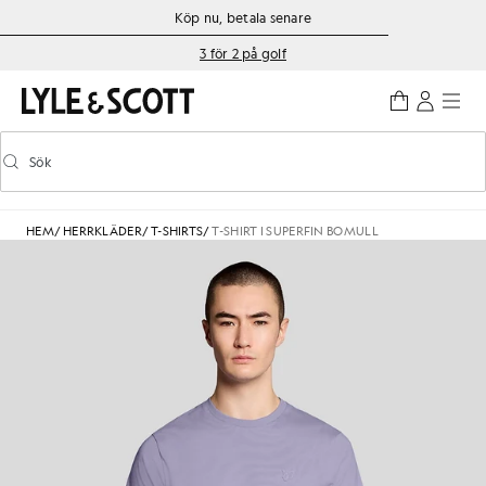
Gå direkt till huvudinnehållet
Information om tillgänglighet
Köp nu, betala senare
3 för 2 på golf
Sök
Sök
Aktivera/inaktivera prediktiv sökning
HEM
/
HERRKLÄDER
/
T-SHIRTS
/
T-SHIRT I SUPERFIN BOMULL