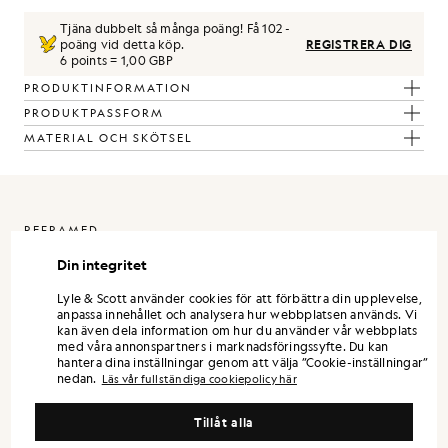
Tjäna dubbelt så många poäng! Få
102
-
poäng vid detta köp.
REGISTRERA DIG
6 points = 1,00 GBP
PRODUKTINFORMATION
PRODUKTPASSFORM
MATERIAL OCH SKÖTSEL
REFRAMED
Din integritet
ReFramed Lyle & Scott genom ett mer raffinerat perspektiv.
Kollektionen är utformad som en fristående garderob, där varje
Lyle & Scott använder cookies för att förbättra din upplevelse,
plagg är starkt i sig, men där hela sortimentet kommer bäst till sin
anpassa innehållet och analysera hur webbplatsen används. Vi
rätt när plaggen kombineras.
kan även dela information om hur du använder vår webbplats
med våra annonspartners i marknadsföringssyfte. Du kan
Silhuetterna är moderna och precisa. Skjortor och byxor präglas av
hantera dina inställningar genom att välja ”Cookie-inställningar”
en skräddarsydd stil, medan lätta ytterplagg och eleganta stickade
nedan.
Läs vår fullständiga cookiepolicy här
plagg ger mångsidighet under hela säsongen.
Färgvalet är återhållsamt och modernt. Neutrala färger och
Tillåt alla
mineralnyanser utgör grunden, kompletterade med diskreta
accenter som gör garderoben mångsidig. Materialvalet står i