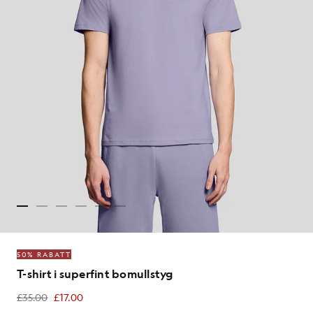
50% RABATT
T-shirt i superfint bomullstyg
£35.00
£17.00
£17.00