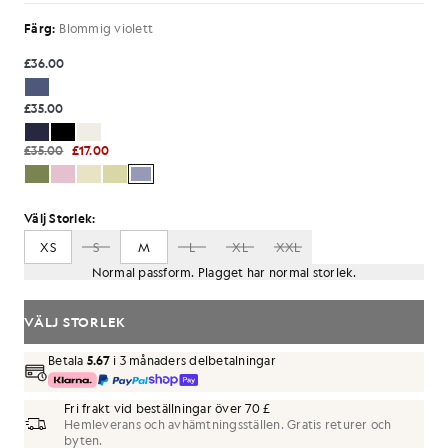
Färg:
Blommig violett
£36.00
£35.00
£35.00
£17.00
Välj Storlek:
XS
S
M
L
XL
XXL
Normal passform. Plagget har normal storlek.
VÄLJ STORLEK
Betala
5.67
i 3 månaders delbetalningar
Fri frakt vid beställningar över 70 £
Hemleverans och avhämtningsställen. Gratis returer och
byten.