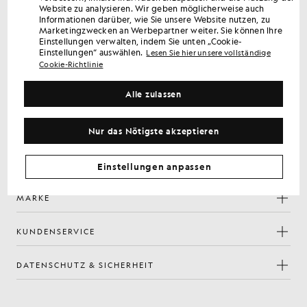
Melden Sie sich an, um exklusive Angebote für Mitglieder,
Website zu analysieren. Wir geben möglicherweise auch
Informationen darüber, wie Sie unsere Website nutzen, zu
Vorabzugang und Prämien zu erhalten.
Marketingzwecken an Werbepartner weiter. Sie können Ihre
Einstellungen verwalten, indem Sie unten „Cookie-
Einstellungen“ auswählen.
Lesen Sie hier unsere vollständige
Anmelden
E-Mail-Adresse
Cookie-Richtlinie
Mit Ihrer Anmeldung bestätigen Sie, dass Sie unsere
Alle zulassen
Datenschutzerklärung
gelesen haben und ihr zustimmen.
Cookie-Einstellungen
Nur das Nötigste akzeptieren
Facebook
Instagram
YouTube
TikTok
Einstellungen anpassen
MARKE
KUNDENSERVICE
DATENSCHUTZ & SICHERHEIT