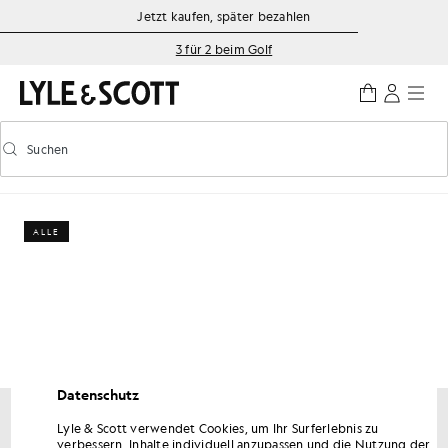
Zum Hauptinhalt springen
Informationen zur Barrierefreiheit
Jetzt kaufen, später bezahlen
3 für 2 beim Golf
Suchen
Suchen
Vorausschauende Suche ein-/ausschalten
ALLE
Datenschutz
Lyle & Scott verwendet Cookies, um Ihr Surferlebnis zu
Erhalten Sie 15 % Rabatt auf Ihre erste Bestellung
verbessern, Inhalte individuell anzupassen und die Nutzung der