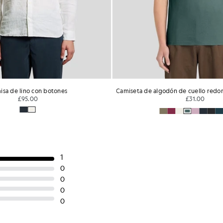
isa de lino con botones
£95.00
£31.00