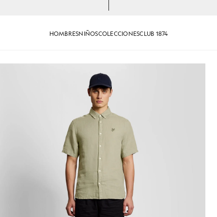
HOMBRES
NIÑOS
COLECCIONES
CLUB 1874
 manga corta en color verde mar
Hombre con camisa de lino de m