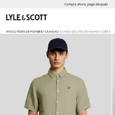
Saltar al contenido principal
Información de accesibilidad
Compra ahora, paga después
Buscar
INICIO
/
ROPA DE HOMBRE
/
CAMISAS
/
CAMISA DE LINO DE MANGA CORTA
Hombre con camisa de lino de