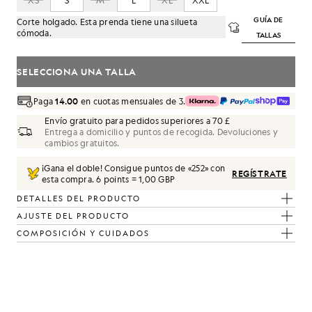
XS
S
M
L
XL
XXL
GUÍA DE
Corte holgado. Esta prenda tiene una silueta
cómoda.
TALLAS
SELECCIONA UNA TALLA
Paga
14.00
en cuotas mensuales de 3.
Envío gratuito para pedidos superiores a 70 £
Entrega a domicilio y puntos de recogida. Devoluciones y
cambios gratuitos.
ar
¡Gana el doble! Consigue puntos de «
252
» con
REGÍSTRATE
esta compra.
6 points = 1,00 GBP
DETALLES DEL PRODUCTO
AJUSTE DEL PRODUCTO
COMPOSICIÓN Y CUIDADOS