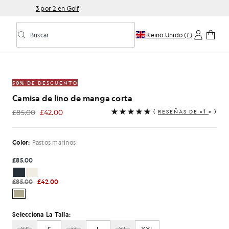
3 por 2 en Golf
Buscar
Reino Unido (£)
Activar/desactivar la búsqueda predictiva
anga corta en color verde mar
50% DE DESCUENTO
Camisa de lino de manga corta
£85.00
£42.00
(
RESEÑAS DE «1
» )
£42.00
Color:
Pastos marinos
£85.00
£85.00
£42.00
Selecciona La Talla: