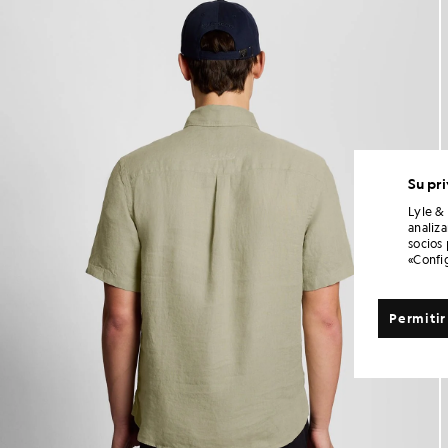
Su pr
Lyle &
analiz
socios
«Confi
Permitir