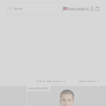
Buscar
Reino Unido (£)
Activar/desactivar la búsqueda predictiva
VER 64 POR PÁGINA
PERTINENCIA
NOVEDADES