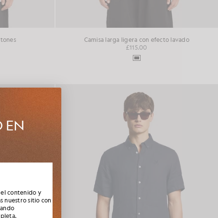
otones
Camisa larga ligera con efecto lavado
£115.00
O EN
e la nueva
socios,
 el contenido y
s nuestro sitio con
nando
mpleta
.