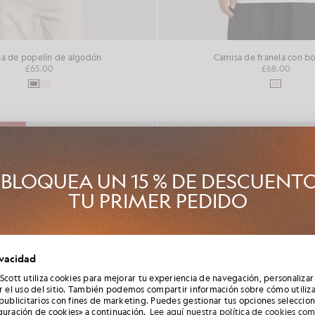
a de popelín de algodón
Camisa de franela con b
£65.00
£68.00
ENTO
BLOQUEA UN 15 % DE DESCUENT
TU PRIMER PEDIDO
Club Lyle & Scott y sé el primero en enterarte de los lanzamientos d
ivacidad
ada, las colaboraciones y las rebajas de temporada exclusivas para 
además de conseguir un código de bienvenida único del 15 %.
 Scott utiliza cookies para mejorar tu experiencia de navegación, personalizar
ar el uso del sitio. También podemos compartir información sobre cómo utiliza
 publicitarios con fines de marketing. Puedes gestionar tus opciones seleccio
guración de cookies» a continuación.
Lee aquí nuestra política de cookies co