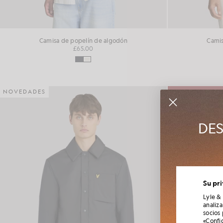
Camisa de popelín de algodón
Camis
£65.00
NOVEDADES
50% DE DESCU
DES
Únete al 
Su pr
tempor
Lyle &
analiz
socios
«Confi