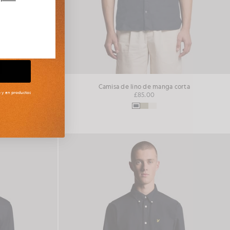
 corta
Camisa de lino de manga corta
to y en productos
£85.00