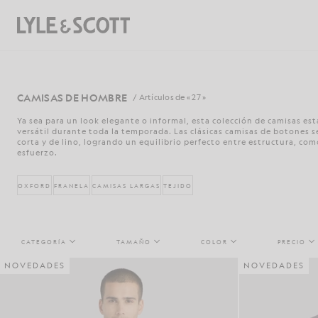
Saltar al contenido principal
Información de accesibilidad
Buscar
CAMISAS DE HOMBRE
/ Artículos de « 27 »
Ya sea para un look elegante o informal, esta colección de camisas est
versátil durante toda la temporada. Las clásicas camisas de botone
corta y de lino, logrando un equilibrio perfecto entre estructura, co
esfuerzo.
OXFORD
FRANELA
CAMISAS LARGAS
TEJIDO
CATEGORÍA
TAMAÑO
COLOR
PRECIO
NOVEDADES
NOVEDADES