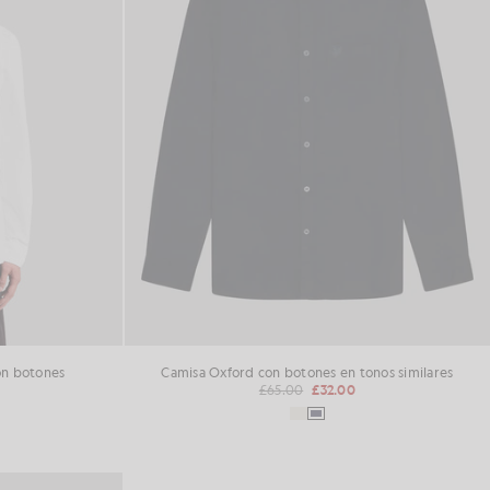
on botones
Camisa Oxford con botones en tonos similares
£65.00
£32.00