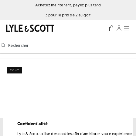
Aller directement au contenu principal
Informations sur l'accessibilité
Achetez maintenant, payez plus tard
3 pour le prix de 2 au golf
Rechercher
Rechercher
Activer/désactiver la recherche prédictive
TOUT
Confidentialité
Bénéficiez de 15 % de réduction sur votre
Lyle & Scott utilise des cookies afin d'améliorer votre expérience