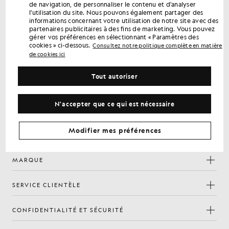
de navigation, de personnaliser le contenu et d'analyser
première commande
l'utilisation du site. Nous pouvons également partager des
Inscrivez-vous pour bénéficier d'offres réservées aux
informations concernant votre utilisation de notre site avec des
membres, d'un accès en avant-première et de récompenses.
partenaires publicitaires à des fins de marketing. Vous pouvez
gérer vos préférences en sélectionnant « Paramètres des
cookies » ci-dessous.
Consultez notre politique complète en matière
S'inscrire
de cookies ici
Adresse e-mail
Tout autoriser
politique de
En vous inscrivant, vous confirmez avoir lu et accepté notre
confidentialité
N'accepter que ce qui est nécessaire
Préférences en matière de cookies
Facebook
Instagram
YouTube
TikTok
Modifier mes préférences
MARQUE
SERVICE CLIENTÈLE
CONFIDENTIALITÉ ET SÉCURITÉ