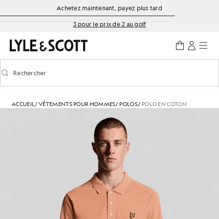
Aller directement au contenu principal
Informations sur l'accessibilité
Achetez maintenant, payez plus tard
3 pour le prix de 2 au golf
Rechercher
Rechercher
Activer/désactiver la recherche prédictive
ACCUEIL
/
VÊTEMENTS POUR HOMMES
/
POLOS
/
POLO EN COTON