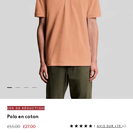
50% DE RÉDUCTION
Polo en coton
£55.00
£27.00
(
AVIS SUR «19
»)
£27.00