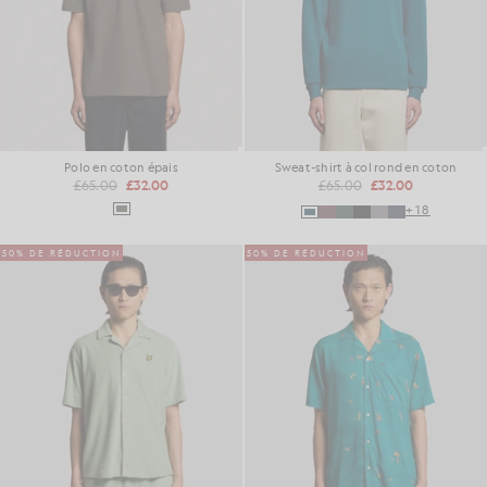
Polo en coton épais
Sweat-shirt à col rond en coton
£65.00
£32.00
£65.00
£32.00
+18
50% DE RÉDUCTION
50% DE RÉDUCTION