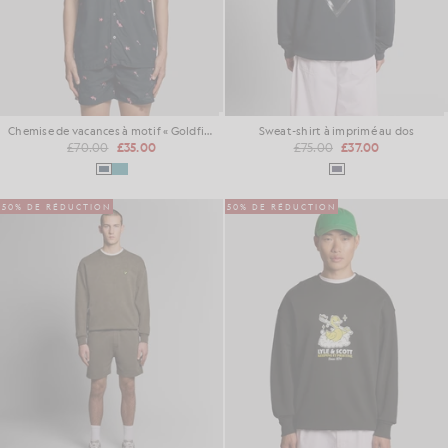
Chemise de vacances à motif « Goldfish »
Sweat-shirt à imprimé au dos
£70.00
£35.00
£75.00
£37.00
50% DE RÉDUCTION
50% DE RÉDUCTION