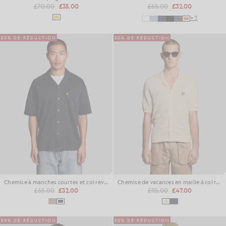
£70.00
£35.00
£65.00
£32.00
+1
50% DE RÉDUCTION
50% DE RÉDUCTION
Chemise à manches courtes et col revers
Chemise de vacances en maille à col revers
£65.00
£32.00
£95.00
£47.00
50% DE RÉDUCTION
50% DE RÉDUCTION