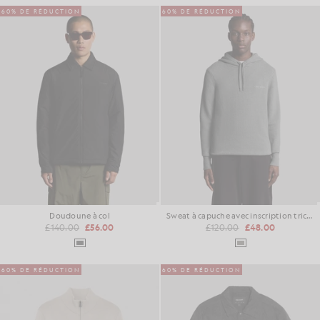
60% DE RÉDUCTION
60% DE RÉDUCTION
Doudoune à col
Sweat à capuche avec inscription tricotée
£140.00
£56.00
£120.00
£48.00
60% DE RÉDUCTION
60% DE RÉDUCTION