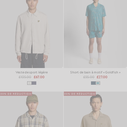
Veste de sport légère
Short de bain à motif « Goldfish »
£135.00
£67.00
£55.00
£27.00
50% DE RÉDUCTION
50% DE RÉDUCTION