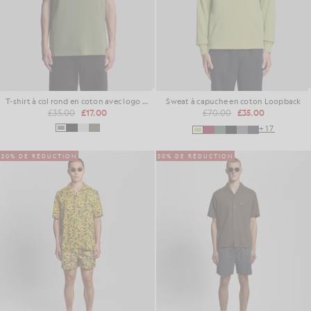
T-shirt à col rond en coton avec logo en lettrage
Sweat à capuche en coton Loopback
£35.00
£17.00
£70.00
£35.00
+17
50% DE RÉDUCTION
50% DE RÉDUCTION