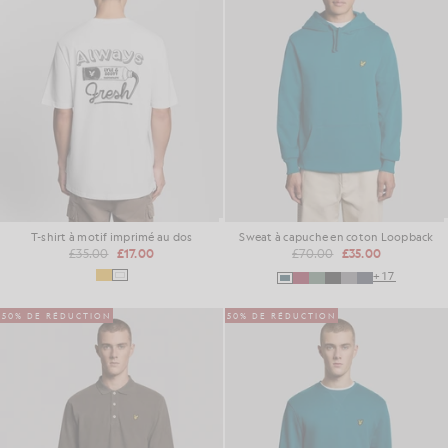
T-shirt à motif imprimé au dos
Sweat à capuche en coton Loopback
£35.00
£17.00
£70.00
£35.00
+17
50% DE RÉDUCTION
50% DE RÉDUCTION