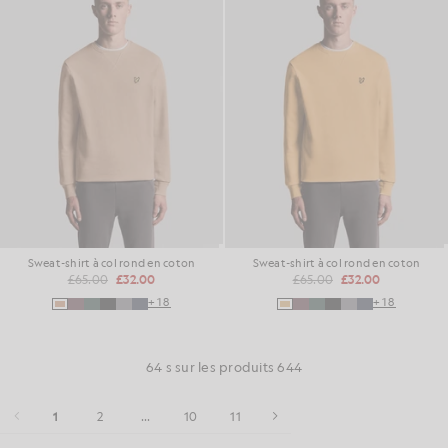
Sweat-shirt à col rond en coton
Sweat-shirt à col rond en coton
£65.00
£32.00
£65.00
£32.00
+18
+18
64 s sur les produits 644
1
2
...
10
11