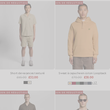
50% DE RÉDUCTION
50% DE RÉDUCTION
Short de vacances texturé
Sweat à capuche en coton Loopback
£65.00
£32.00
£70.00
£35.00
+17
50% DE RÉDUCTION
50% DE RÉDUCTION