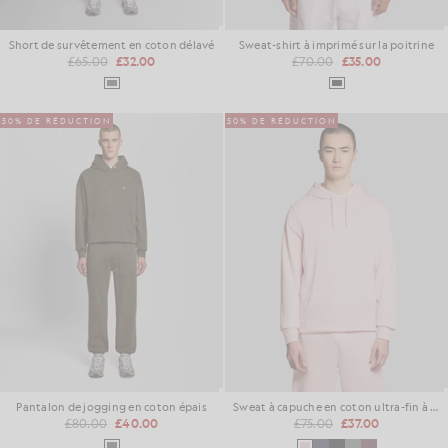
Short de survêtement en coton délavé
Sweat-shirt à imprimé sur la poitrine
£65.00
£32.00
£70.00
£35.00
50% DE RÉDUCTION
50% DE RÉDUCTION
Pantalon de jogging en coton épais
Sweat à capuche en coton ultra-fin à double face
£80.00
£40.00
£75.00
£37.00