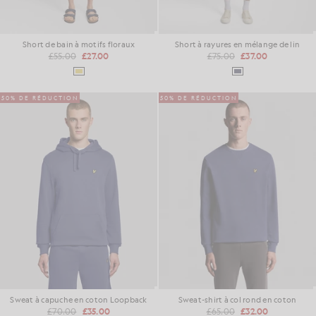
Short de bain à motifs floraux
Short à rayures en mélange de lin
£55.00
£27.00
£75.00
£37.00
50% DE RÉDUCTION
50% DE RÉDUCTION
Sweat à capuche en coton Loopback
Sweat-shirt à col rond en coton
£70.00
£35.00
£65.00
£32.00