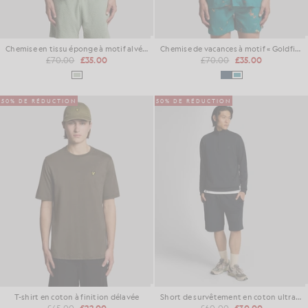
Chemise en tissu éponge à motif alvéolé
Chemise de vacances à motif « Goldfish »
£70.00
£35.00
£70.00
£35.00
50% DE RÉDUCTION
50% DE RÉDUCTION
T-shirt en coton à finition délavée
Short de survêtement en coton ultra-fin