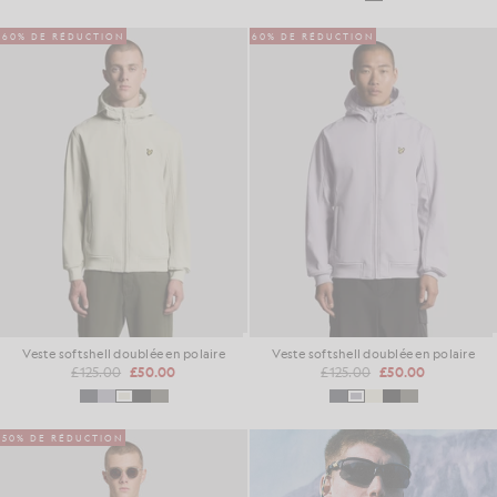
60% DE RÉDUCTION
60% DE RÉDUCTION
Veste softshell doublée en polaire
Veste softshell doublée en polaire
£125.00
£50.00
£125.00
£50.00
50% DE RÉDUCTION