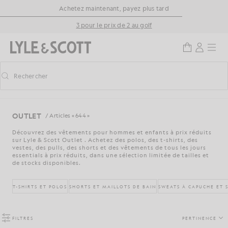
Aller directement au contenu principal
Informations sur l'accessibilité
Achetez maintenant, payez plus tard
3 pour le prix de 2 au golf
Rechercher
Rechercher
Activer/désactiver la recherche prédictive
OUTLET
/ Articles « 644 »
Découvrez des vêtements pour hommes et enfants à prix réduits
sur Lyle & Scott Outlet . Achetez des polos, des t-shirts, des
vestes, des pulls, des shorts et des vêtements de tous les jours
essentials à prix réduits, dans une sélection limitée de tailles et
de stocks disponibles.
T-SHIRTS ET POLOS
SHORTS ET MAILLOTS DE BAIN
SWEATS À CAPUCHE ET 
FILTRES
PERTINENCE