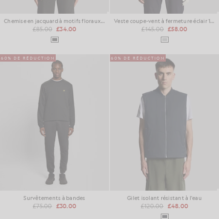
Chemise en jacquard à motifs floraux, mélange de viscose
Veste coupe-vent à fermeture éclair 1/4
£85.00
£34.00
£145.00
£58.00
60% DE RÉDUCTION
60% DE RÉDUCTION
Survêtements à bandes
Gilet isolant résistant à l'eau
£75.00
£30.00
£120.00
£48.00