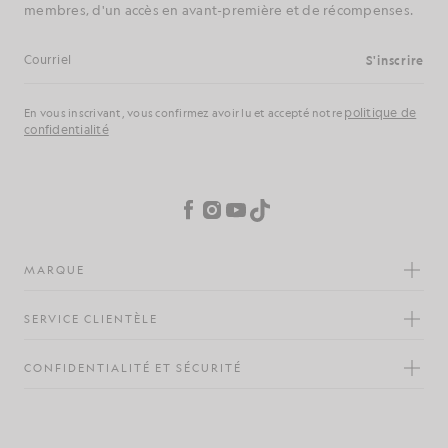
membres, d'un accès en avant-première et de récompenses.
S'inscrire
Adresse e-mail
politique de
En vous inscrivant, vous confirmez avoir lu et accepté notre
confidentialité
Préférences en matière de cookies
Facebook
Instagram
YouTube
TikTok
MARQUE
SERVICE CLIENTÈLE
CONFIDENTIALITÉ ET SÉCURITÉ