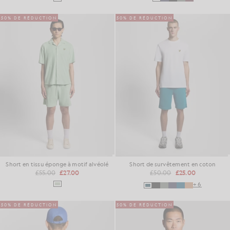
50% DE RÉDUCTION
50% DE RÉDUCTION
Short en tissu éponge à motif alvéolé
Short de survêtement en coton
£55.00
£27.00
£50.00
£25.00
+6
50% DE RÉDUCTION
50% DE RÉDUCTION