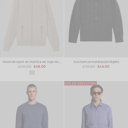
Veste de sport en maille avec logo en résille
Surchemise matelassée légère
£120.00
£48.00
£115.00
£46.00
60% DE RÉDUCTION