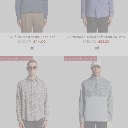
Pull à col rond en maille chinée
Surchemise isolante résistante à l'eau
£110.00
£44.00
£130.00
£52.00
60% DE RÉDUCTION
60% DE RÉDUCTION