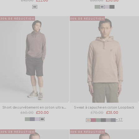
£45.00
£22.00
£60.00
£30.00
50% DE RÉDUCTION
50% DE RÉDUCTION
Short de survêtement en coton ultra-fin
Sweat à capuche en coton Loopback
£60.00
£30.00
£70.00
£35.00
+17
50% DE RÉDUCTION
50% DE RÉDUCTION