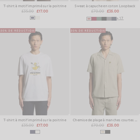
T-shirt à motif imprimé sur la poitrine
Sweat à capuche en coton Loopback
£35.00
£17.00
£70.00
£35.00
+17
50% DE RÉDUCTION
50% DE RÉDUCTION
T-shirt à motif imprimé sur la poitrine
Chemise de plage à manches courtes en tissu froissé
£35.00
£17.00
£70.00
£35.00