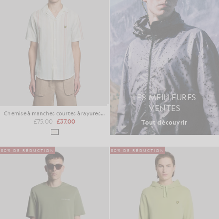
LES MEILLEURES
VENTES
Chemise à manches courtes à rayures en zigzag
£75.00
£37.00
Tout découvrir
50% DE RÉDUCTION
50% DE RÉDUCTION