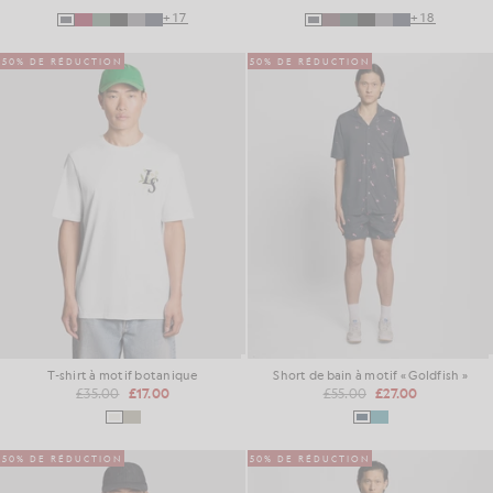
+17
+18
50% DE RÉDUCTION
50% DE RÉDUCTION
T-shirt à motif botanique
Short de bain à motif « Goldfish »
£35.00
£17.00
£55.00
£27.00
50% DE RÉDUCTION
50% DE RÉDUCTION