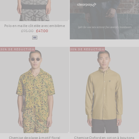
Polo en maille côtelée avec emblème
£95.00
£47.00
50% DE RÉDUCTION
50% DE RÉDUCTION
Chemise de plage à motif floral
Chemise Oxford en coton à boutons