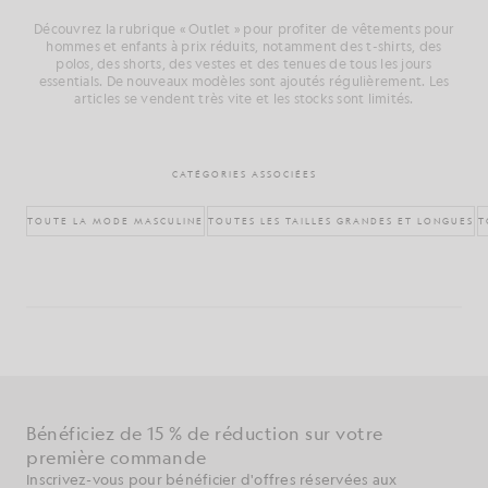
Découvrez la rubrique « Outlet » pour profiter de vêtements pour
hommes et enfants à prix réduits, notamment des t-shirts, des
polos, des shorts, des vestes et des tenues de tous les jours
essentials. De nouveaux modèles sont ajoutés régulièrement. Les
articles se vendent très vite et les stocks sont limités.
CATÉGORIES ASSOCIÉES
TOUTE LA MODE MASCULINE
TOUTES LES TAILLES GRANDES ET LONGUES
T
Bénéficiez de 15 % de réduction sur votre
première commande
Inscrivez-vous pour bénéficier d'offres réservées aux