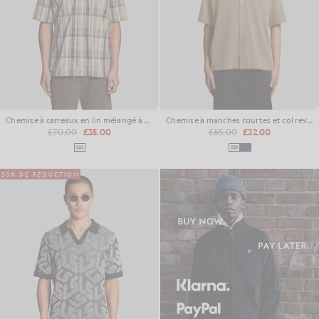
Chemise à carreaux en lin mélangé à manches courtes
Chemise à manches courtes et col revers
£70.00
£35.00
£65.00
£32.00
50% DE RÉDUCTION