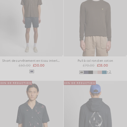
Short de survêtement en tissu interlock
Pull à col rond en coton
£60.00
£30.00
£70.00
£35.00
+2
50% DE RÉDUCTION
50% DE RÉDUCTION