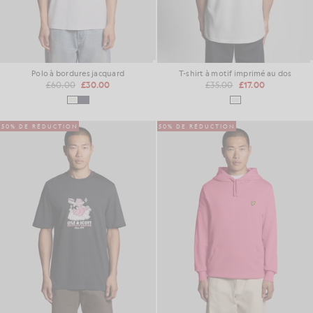
Polo à bordures jacquard
T-shirt à motif imprimé au dos
£60.00
£30.00
£35.00
£17.00
50% DE RÉDUCTION
50% DE RÉDUCTION