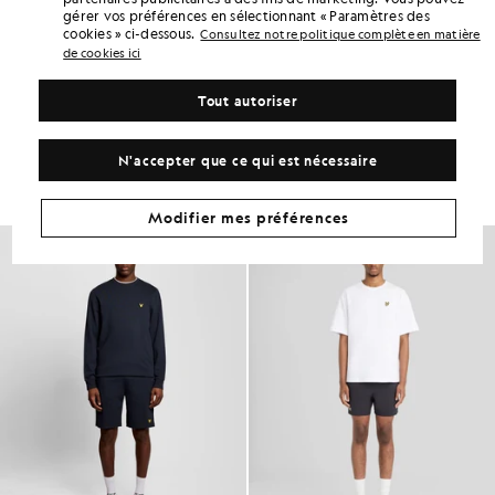
gérer vos préférences en sélectionnant « Paramètres des
DÉTAILS DU PRODUIT
cookies » ci-dessous.
Consultez notre politique complète en matière
ADAPTATION DU PRODUIT
de cookies ici
COMPOSITION ET ENTRETIEN
Tout autoriser
Adoptez ce look
N'accepter que ce qui est nécessaire
Composez une tenue complète avec des pièces raffinées, conçues
pour rehausser votre garde-robe.
Modifier mes préférences
NOUVEAUTÉS