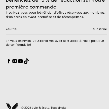
première commande
Inscrivez-vous pour bénéficier d'offres réservées aux membres,
d'un accès en avant-première et de récompenses.
S'inscrire
Adresse e-mail
En vous inscrivant, vous confirmez avoir lu et accepté notre
politique
de confidentialité
Préférences en matière de cookies
Facebook
Instagram
YouTube
TikTok
© 2026 Lyle & Scott. Tous droits