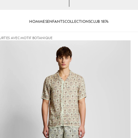
HOMMES
ENFANTS
COLLECTIONS
CLUB 1874
URTES AVEC MOTIF BOTANIQUE
 manches courtes avec un motif botanique, couleur vert t
Un homme porte une chemise à m