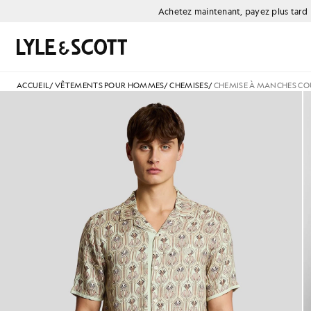
Aller directement au contenu principal
Informations sur l'accessibilité
Achetez maintenant, payez plus tard
Rechercher
ACCUEIL
/
VÊTEMENTS POUR HOMMES
/
CHEMISES
/
CHEMISE À MANCHES CO
Un homme porte une chemise à