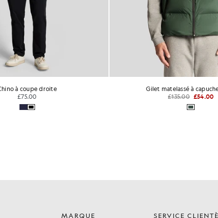
Chino à coupe droite
Gilet matelassé à capuch
£75.00
£135.00
£54.00
MARQUE
SERVICE CLIENT