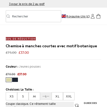
3 pour le prix de 2 au golf
Rechercher
Royaume-Uni (£)
Activer/désactiver la recherche prédictive
endre
anches courtes avec un motif botanique, couleur vert te
50% DE RÉDUCTION
Chemise à manches courtes avec motif botanique
£75.00
£37.00
£37.00
Couleur :
Jeunes pousses
£75.00
£37.00
Choisissez La Taille :
XS
S
M
L
XL
XXL
GUIDE DES
Coupe classique. Ce vêtement taille