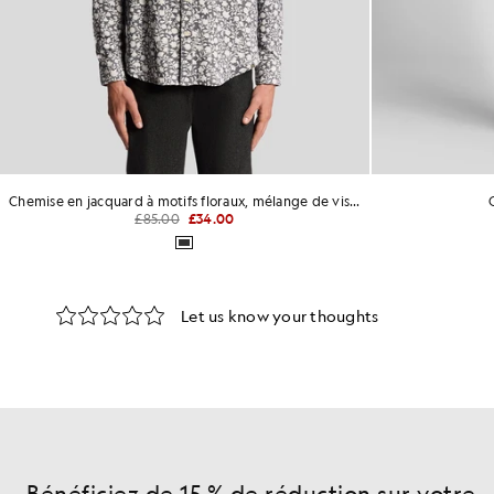
Chemise en jacquard à motifs floraux, mélange de viscose
£85.00
£34.00
Bénéficiez de 15 % de réduction sur votre