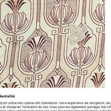
entialité
 Scott utilise des cookies afin d'améliorer votre expérience de navigation, de 
u et d'analyser l'utilisation du site. Nous pouvons également partager des in
Un homme porte une chemise à 
 manches courtes avec un motif botanique, couleur vert t
ant votre utilisation de notre site avec des partenaires publicitaires à des f