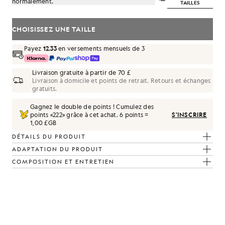
normalement.
TAILLES
CHOISISSEZ UNE TAILLE
Payez
12.33
en versements mensuels de 3
Livraison gratuite à partir de 70 £
Livraison à domicile et points de retrait. Retours et échanges
gratuits.
Gagnez le double de points ! Cumulez des
points «
222
» grâce à cet achat.
6 points =
S'INSCRIRE
f botanique, couleur vert tendre
1,00 £GB
DÉTAILS DU PRODUIT
ADAPTATION DU PRODUIT
COMPOSITION ET ENTRETIEN