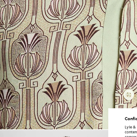
Confid
Lyle &
conten
Un homme porte une chemise à
concern