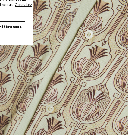
dessous.
Consultez
références