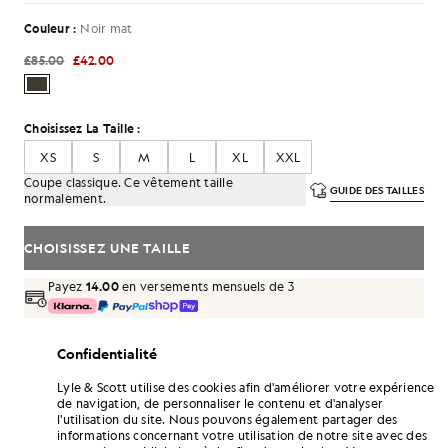
Couleur :
Noir mat
£85.00
£42.00
Choisissez La Taille :
XS
S
M
L
XL
XXL
Coupe classique. Ce vêtement taille
GUIDE DES TAILLES
normalement.
CHOISISSEZ UNE TAILLE
Payez
14.00
en versements mensuels de 3
Livraison gratuite à partir de 70 £
Livraison à domicile et points de retrait. Retours et échanges
Confidentialité
gratuits.
Lyle & Scott utilise des cookies afin d'améliorer votre expérience
Gagnez le double de points ! Cumulez des
de navigation, de personnaliser le contenu et d'analyser
points «
252
» grâce à cet achat.
S'INSCRIRE
l'utilisation du site. Nous pouvons également partager des
6 points = 1,00 £GB
informations concernant votre utilisation de notre site avec des