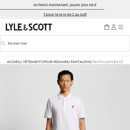
Aller directement au contenu principal
Informations sur l'accessibilité
Achetez maintenant, payez plus tard
3 pour le prix de 2 au golf
Rechercher
Rechercher
Activer/désactiver la recherche prédictive
ACCUEIL
/
VÊTEMENTS POUR HOMMES
/
PANTALONS
/
PANTALONS EN COTON