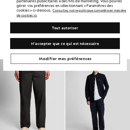
partenaires publicitaires à des fins de marketing. Vous pouvez
DÉTAILS DU PRODUIT
gérer vos préférences en sélectionnant « Paramètres des
cookies » ci-dessous.
Consultez notre politique complète en matière
ADAPTATION DU PRODUIT
de cookies ici
COMPOSITION ET ENTRETIEN
Tout autoriser
Adoptez ce look
Composez une tenue complète avec des pièces raffinées, conçues
N'accepter que ce qui est nécessaire
pour rehausser votre garde-robe.
Modifier mes préférences