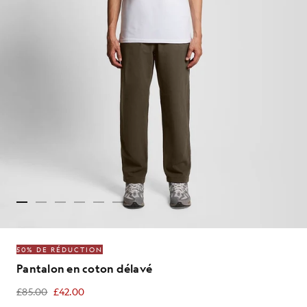
50% DE RÉDUCTION
Pantalon en coton délavé
£85.00
£42.00
£42.00