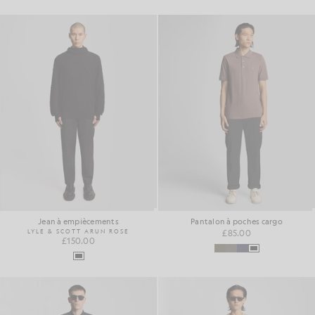
Jean à empiècements
Pantalon à poches cargo
LYLE & SCOTT ARUN ROSE
£85.00
£150.00