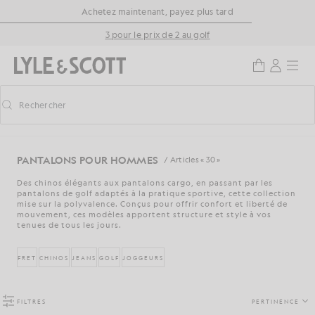
Aller directement au contenu principal
Informations sur l'accessibilité
Achetez maintenant, payez plus tard
3 pour le prix de 2 au golf
Rechercher
Rechercher
Activer/désactiver la recherche prédictive
PANTALONS POUR HOMMES
/ Articles « 30 »
Des chinos élégants aux pantalons cargo, en passant par les
pantalons de golf adaptés à la pratique sportive, cette collection
mise sur la polyvalence. Conçus pour offrir confort et liberté de
mouvement, ces modèles apportent structure et style à vos
tenues de tous les jours.
FRET
CHINOS
JEANS
GOLF
JOGGEURS
FILTRES
PERTINENCE