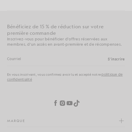
Bénéficiez de 15 % de réduction sur votre
première commande
Inscrivez-vous pour bénéficier d'offres réservées aux
membres, d'un accès en avant-première et de récompenses.
S'inscrire
Adresse e-mail
politique de
En vous inscrivant, vous confirmez avoir lu et accepté notre
confidentialité
Préférences en matière de cookies
Facebook
Instagram
YouTube
TikTok
MARQUE