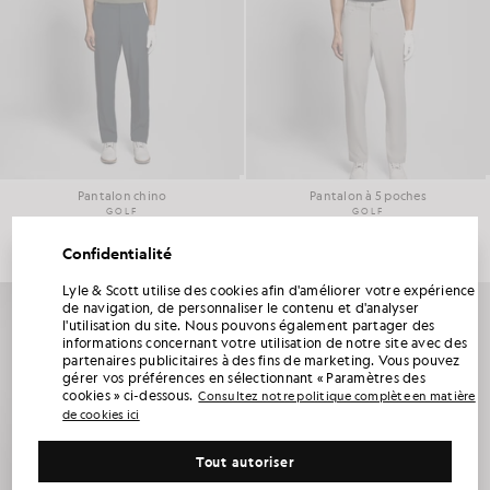
Pantalon chino
Pantalon à 5 poches
GOLF
GOLF
£80.00
£90.00
Confidentialité
Lyle & Scott utilise des cookies afin d'améliorer votre expérience
BÉNÉFICIEZ DE 15 % DE RÉDUCTION SUR
de navigation, de personnaliser le contenu et d'analyser
VOTRE PREMIÈRE COMMANDE
l'utilisation du site. Nous pouvons également partager des
informations concernant votre utilisation de notre site avec des
Rejoignez le Club Lyle & Scott et soyez parmi les premiers à découvrir les nouveautés
partenaires publicitaires à des fins de marketing. Vous pouvez
de la saison, les collaborations et les soldes saisonniers réservés aux membres, ainsi
gérer vos préférences en sélectionnant « Paramètres des
qu’un code de bienvenue exclusif vous offrant 15 % de réduction.
cookies » ci-dessous.
Consultez notre politique complète en matière
de cookies ici
Avez-vous d'autres préférences en matière de communication ?
Tout autoriser
Grandes tailles
Vêtements pour enfants
Golf