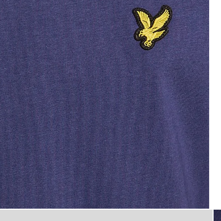
flat_shot
und hals i mörkblått