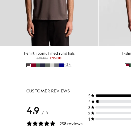
T-shirt i bomull med rund hals
Avslappn
£31.00
+24