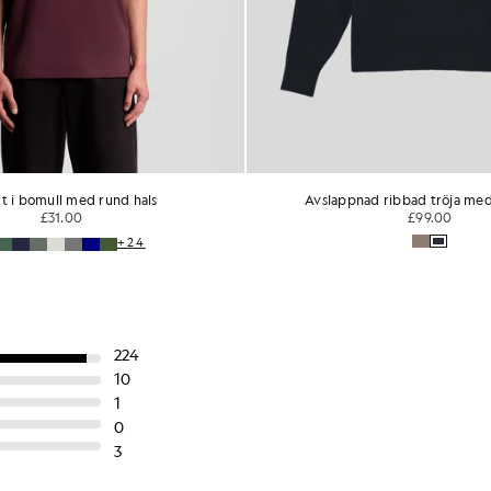
ad ribbad tröja med rund hals
Black Sheep – fotbollströja med lå
£99.00
LYLE & SCOTT FLY NO
£75.00