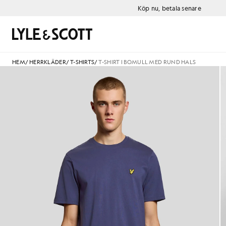
Gå direkt till huvudinnehållet
Information om tillgänglighet
Köp nu, betala senare
Sök
HEM
/
HERRKLÄDER
/
T-SHIRTS
/
T-SHIRT I BOMULL MED RUND HALS
Man bär en bomullströja med r