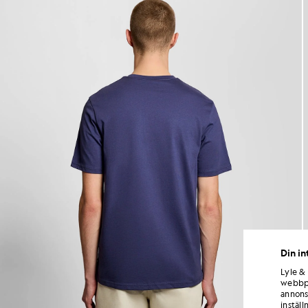
Din in
Lyle &
webbpl
annons
inställ