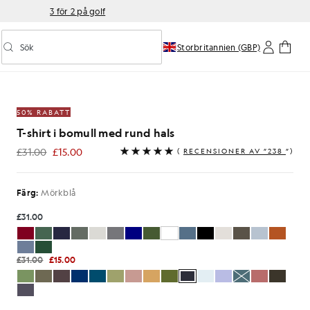
3 för 2 på golf
Sök
Storbritannien (GBP)
Aktivera/inaktivera prediktiv sökning
nd hals i mörkblått
50% RABATT
T-shirt i bomull med rund hals
£31.00
£15.00
(
RECENSIONER AV ”238
”)
£15.00
Färg:
Mörkblå
£31.00
£31.00
£15.00