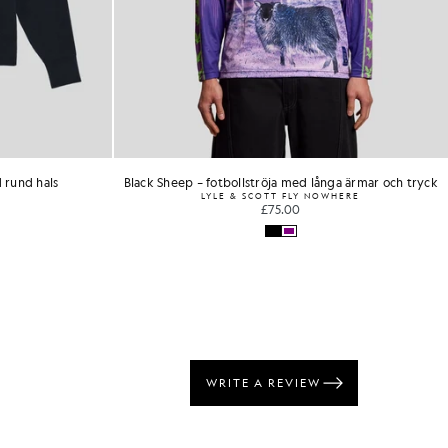
nga ärmar och tryck
T-shirt i bomull med rund hals
WHERE
£31.00
+24