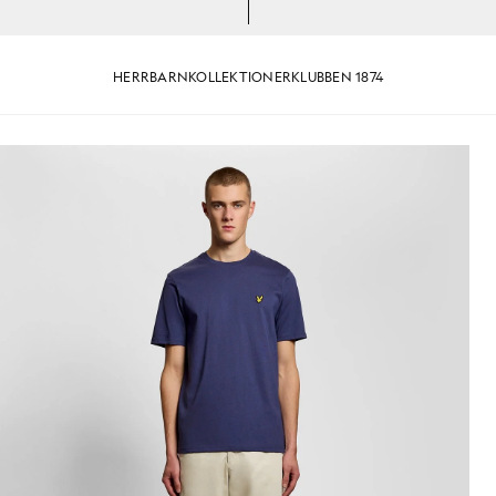
HERR
BARN
KOLLEKTIONER
KLUBBEN 1874
und hals i mörkblått
Man bär en bomullströja med ru