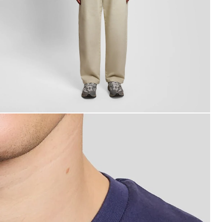
an bär en bomullströja med rund hals i mörkblått