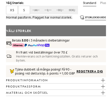
Standard
Plus
Välj Storlek:
XS
S
M
L
XL
XXL
Normal passform. Plagget har normal storlek.
STORLEKSGUIDE
VÄLJ STORLEK
Betala
5.00
i 3 månaders delbetalningar
Fri frakt vid beställningar över 70 £
Hemleverans och avhämtningsställen. Gratis returer och
byten.
Tjäna dubbelt så många poäng! Få
90
-
REGISTRERA DIG
poäng vid detta köp.
6 points = 1,00 GBP
PRODUKTINFORMATION
PRODUKTPASSFORM
MATERIAL OCH SKÖTSEL