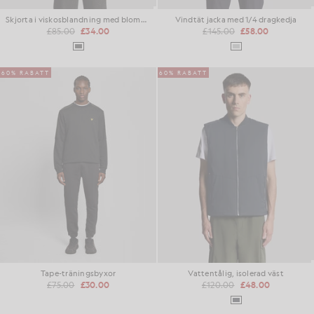
Skjorta i viskosblandning med blommönster i jacquard
Vindtät jacka med 1/4 dragkedja
£85.00
£34.00
£145.00
£58.00
60% RABATT
60% RABATT
Tape-träningsbyxor
Vattentålig, isolerad väst
£75.00
£30.00
£120.00
£48.00