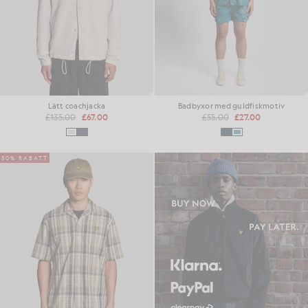
Lätt coachjacka
Badbyxor med guldfiskmotiv
£135.00
£67.00
£55.00
£27.00
50% RABATT