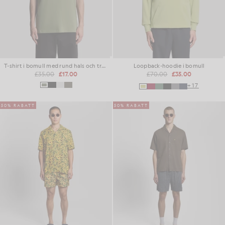
T-shirt i bomull med rund hals och tryckt logotyp
Loopback-hoodie i bomull
£35.00
£17.00
£70.00
£35.00
+17
50% RABATT
50% RABATT