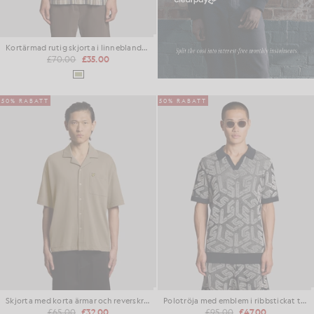
Kortärmad rutig skjorta i linneblandning
£70.00
£35.00
50% RABATT
50% RABATT
Skjorta med korta ärmar och reverskrage
Polotröja med emblem i ribbstickat tyg
£65.00
£32.00
£95.00
£47.00