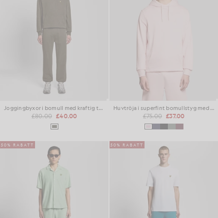
Joggingbyxor i bomull med kraftig tvätt
Huvtröja i superfint bomullstyg med loopback-struktur
£80.00
£40.00
£75.00
£37.00
50% RABATT
50% RABATT