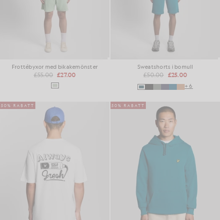
Frottébyxor med bikakemönster
Sweatshorts i bomull
£55.00
£27.00
£50.00
£25.00
+6
50% RABATT
50% RABATT