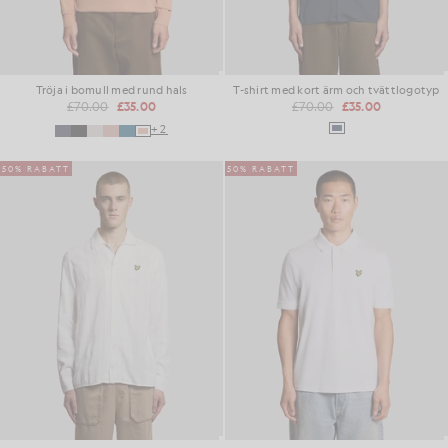
Tröja i bomull med rund hals
T-shirt med kort ärm och tvättlogotyp
£70.00
£35.00
£70.00
£35.00
+2
50% RABATT
50% RABATT