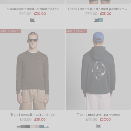
Sweatshorts med kardborreband
Grafisk resortskjorta med guldfiskmotiv
£60.00
£30.00
£70.00
£35.00
50% RABATT
50% RABATT
Tröja i bomull med rund hals
T-shirt med tryck på ryggen
£70.00
£35.00
£75.00
£37.00
+2