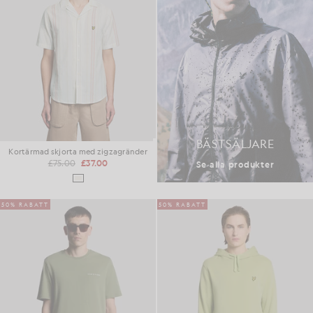
BÄSTSÄLJARE
Kortärmad skjorta med zigzagränder
£75.00
£37.00
Se alla produkter
50% RABATT
50% RABATT