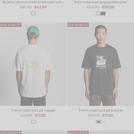
Skjorta i bomull med rutmönster och struktur
Polo-tröja med jacquardmönster
£85.00
£42.00
£60.00
£30.00
50% RABATT
50% RABATT
T-shirt med tryck på ryggen
T-shirt med tryck på bröstet
£35.00
£17.00
£35.00
£17.00
50% RABATT
50% RABATT