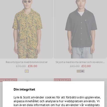
Resortskjorta med blommönster
Skjorta med korta ärmar och reverskrage
£70.00
£35.00
£65.00
£32.00
50% RABATT
50% RABATT
Din integritet
FÅ 15 % RABATT PÅ DIN FÖRSTA
Lyle & Scott använder cookies för att förbättra din upplevelse,
BESTÄLLNING
anpassa innehållet och analysera hur webbplatsen används. Vi
kan även dela information om hur du använder vår webbplats