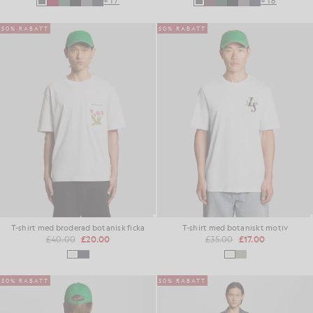
+17
+18
50% RABATT
50% RABATT
T-shirt med broderad botanisk ficka
T-shirt med botaniskt motiv
£40.00
£20.00
£35.00
£17.00
50% RABATT
50% RABATT