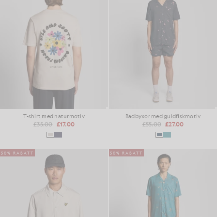
T-shirt med naturmotiv
Badbyxor med guldfiskmotiv
£35.00
£17.00
£55.00
£27.00
50% RABATT
50% RABATT