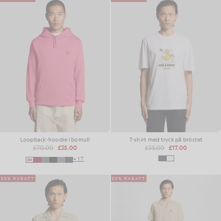
Loopback-hoodie i bomull
T-shirt med tryck på bröstet
£70.00
£35.00
£35.00
£17.00
+17
50% RABATT
50% RABATT