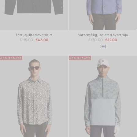
Lätt, quiltad overshirt
Vattentålig, isolerad övertröja
£115.00
£46.00
£130.00
£52.00
60% RABATT
60% RABATT