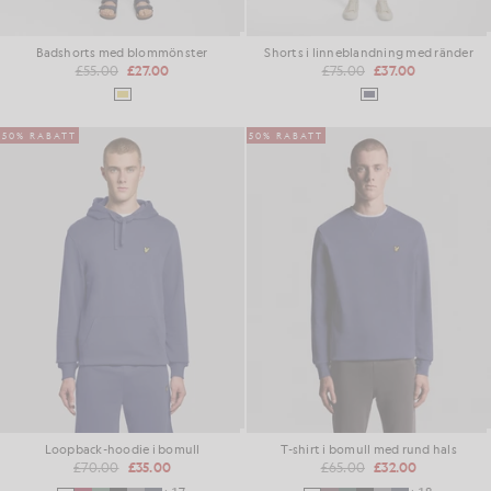
Badshorts med blommönster
Shorts i linneblandning med ränder
£55.00
£27.00
£75.00
£37.00
50% RABATT
50% RABATT
Loopback-hoodie i bomull
T-shirt i bomull med rund hals
£70.00
£35.00
£65.00
£32.00