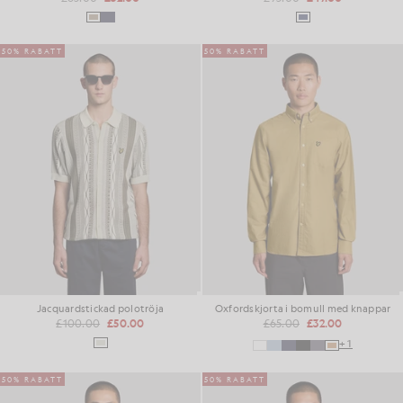
50% RABATT
50% RABATT
Jacquardstickad polotröja
Oxfordskjorta i bomull med knappar
£100.00
£50.00
£65.00
£32.00
+1
50% RABATT
50% RABATT