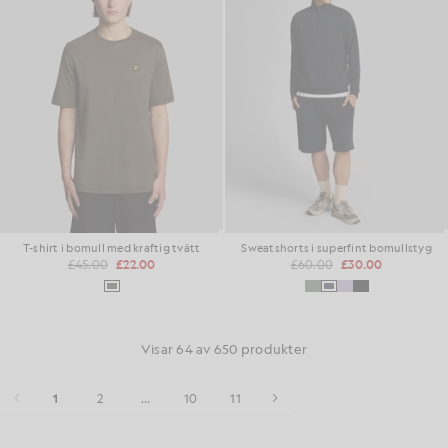
T-shirt i bomull med kraftig tvätt
Sweatshorts i superfint bomullstyg
£45.00
£22.00
£60.00
£30.00
Visar 64 av 650 produkter
1
2
...
10
11