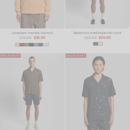
Loopback-hoodie i bomull
Badshorts med botaniskt tryck
£70.00
£35.00
£60.00
£30.00
+17
50% RABATT
50% RABATT