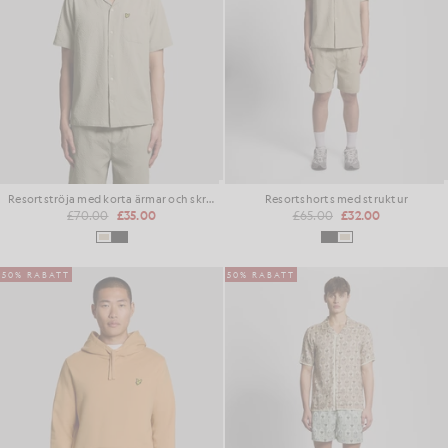
Resortströja med korta ärmar och skrynklig textur
Resortshorts med struktur
£70.00
£35.00
£65.00
£32.00
50% RABATT
50% RABATT