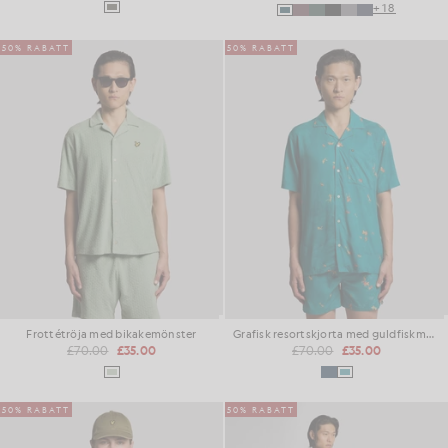
+18
50% RABATT
50% RABATT
Frottétröja med bikakemönster
Grafisk resortskjorta med guldfiskmotiv
£70.00
£35.00
£70.00
£35.00
50% RABATT
50% RABATT