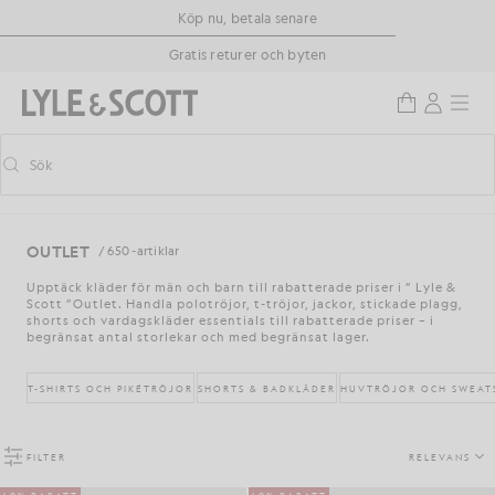
Gå direkt till huvudinnehållet
Information om tillgänglighet
Köp nu, betala senare
Gratis returer och byten
Sök
Sök
Aktivera/inaktivera prediktiv sökning
OUTLET
/ 650 -artiklar
Upptäck kläder för män och barn till rabatterade priser i ” Lyle &
Scott ”Outlet. Handla polotröjor, t-tröjor, jackor, stickade plagg,
shorts och vardagskläder essentials till rabatterade priser – i
begränsat antal storlekar och med begränsat lager.
T-SHIRTS OCH PIKÉTRÖJOR
SHORTS & BADKLÄDER
HUVTRÖJOR OCH SWEAT
FILTER
RELEVANS