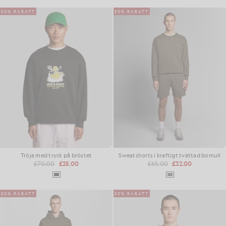
50% RABATT
50% RABATT
Tröja med tryck på bröstet
Sweatshorts i kraftigt tvättad bomull
£70.00
£35.00
£65.00
£32.00
50% RABATT
50% RABATT