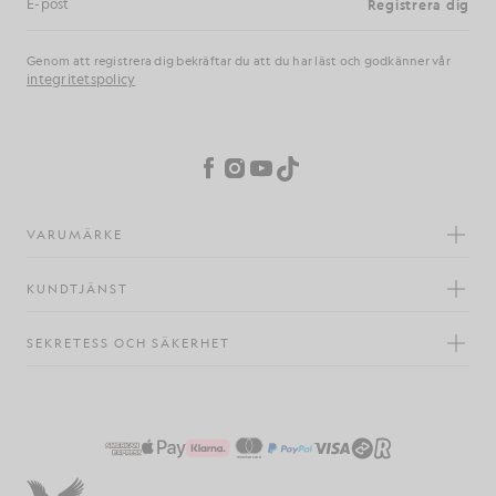
Registrera dig
E-postadress
Genom att registrera dig bekräftar du att du har läst och godkänner vår
integritetspolicy
Inställningar för cookies
Facebook
Instagram
YouTube
TikTok
VARUMÄRKE
KUNDTJÄNST
SEKRETESS OCH SÄKERHET