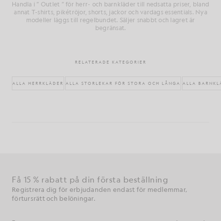
Handla i ” Outlet ” för herr- och barnkläder till nedsatta priser, bland
annat T-shirts, pikétröjor, shorts, jackor och vardags essentials. Nya
modeller läggs till regelbundet. Säljer snabbt och lagret är
begränsat.
RELATERADE KATEGORIER
ALLA HERRKLÄDER
ALLA STORLEKAR FÖR STORA OCH LÅNGA
ALLA BARNKL
Få 15 % rabatt på din första beställning
Registrera dig för erbjudanden endast för medlemmar,
förtursrätt och belöningar.