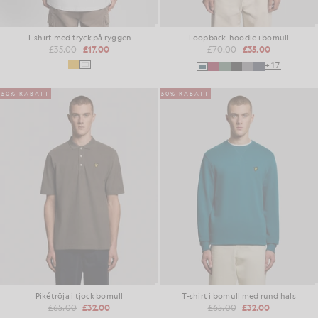
T-shirt med tryck på ryggen
Loopback-hoodie i bomull
£35.00
£17.00
£70.00
£35.00
+17
50% RABATT
50% RABATT
Pikétröja i tjock bomull
T-shirt i bomull med rund hals
£65.00
£32.00
£65.00
£32.00