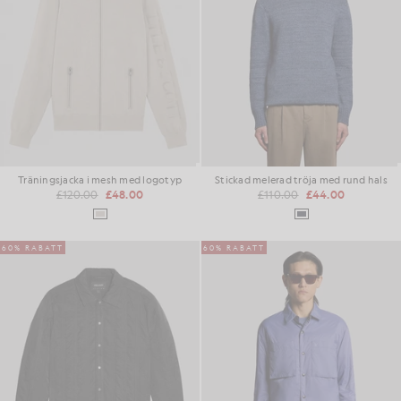
Träningsjacka i mesh med logotyp
Stickad melerad tröja med rund hals
£120.00
£48.00
£110.00
£44.00
60% RABATT
60% RABATT