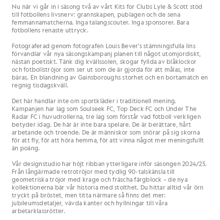
Nu när vi går in i säsong två av vårt Kits for Clubs Lyle & Scott stöd
till fotbollens livsnerv: grannskapen, publagen och de sena
femmannamatcherna. Inga talangscouter. Inga sponsorer. Bara
fotbollens renaste uttryck.
Fotograferad genom fotografen Louis Bever’s stämningsfulla lins
förvandlar vår nya säsongskampanj planen till något utomjordiskt,
nästan poetiskt. Tänk dig kvällssolen, skogar fyllda av blåklockor
och fotbollströjor som ser ut som de är gjorda för att målas, inte
bäras. En blandning av Gainsboroughs storhet och en bortamatch en
regnig tisdagskväll.
Det här handlar inte om sportkläder i traditionell mening.
Kampanjen har lag som Soulseek FC, Top Deck FC och Under The
Radar FC i huvudrollerna, tre lag som förstår vad fotboll verkligen
betyder idag. De här är inte bara spelare. De är berättare, hårt
arbetande och troende. De är människor som snörar på sig skorna
för att fly, för att höra hemma, för att vinna något mer meningsfullt
än poäng.
Vår designstudio har höjt ribban ytterligare inför säsongen 2024/25.
Från långärmade retrotröjor med tydlig 90-talskänsla till
geometriska tröjor med krage och fräscha färgblock – de nya
kollektionerna bär vår historia med stolthet. Du hittar alltid vår örn
tryckt på bröstet, men titta närmare så finns det mer:
jubileumsdetaljer, vävda kanter och hyllningar till våra
arbetarklassrötter.