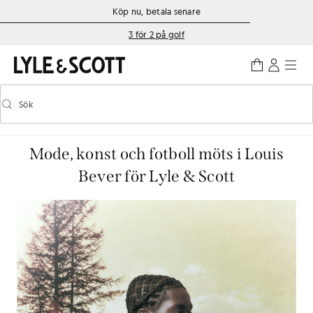
Gå direkt till huvudinnehållet
Information om tillgänglighet
Köp nu, betala senare
3 för 2 på golf
Sök
Sök
Aktivera/inaktivera prediktiv sökning
Mode, konst och fotboll möts i Louis
Bever för Lyle & Scott