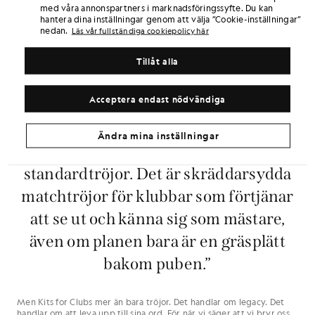
med våra annonspartners i marknadsföringssyfte. Du kan
hantera dina inställningar genom att välja ”Cookie-inställningar”
nedan.
Läs vår fullständiga cookiepolicy här
Tillåt alla
”Vi har inlett ett samarbete med
Acceptera endast nödvändiga
Sports Hub Group och Kosmico FC för
att se till att allt, från anpassning till
Ändra mina inställningar
leverans, går smidigt. Det här är inga
standardtröjor. Det är skräddarsydda
matchtröjor för klubbar som förtjänar
att se ut och känna sig som mästare,
även om planen bara är en gräsplätt
bakom puben.”
Men Kits for Clubs mer än bara tröjor. Det handlar om legacy. Det
handlar om att leva upp till sina ord. För när vi säger att vi bryr oss