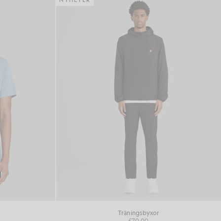
NYHETER
Träningsbyxor
£70.00