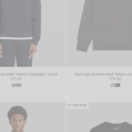
mull med ”Sports Loopback”-tryck
Huvtröja i bomull med ”Sports L
£75.00
£75.00
NYHETER