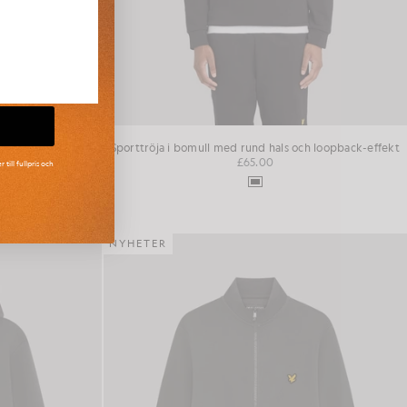
 loopback-design
Sporttröja i bomull med rund hals och loopback-effekt
£65.00
ill fullpris och
NYHETER