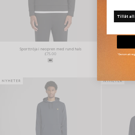
Har du
Tillåt al
St
Sporttröja i neopren med rund hals
Joggin
£75.00
*Genom att regi
NYHETER
NYHETER