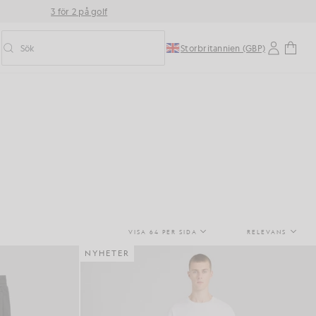
3 för 2 på golf
Sök
Storbritannien (GBP)
Aktivera/inaktivera prediktiv sökning
VISA 64 PER SIDA
RELEVANS
NYHETER