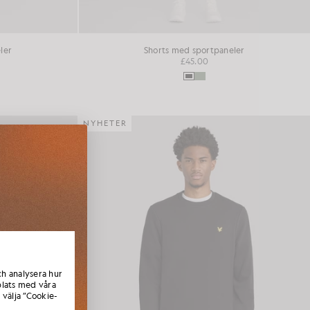
ler
Shorts med sportpaneler
£45.00
NYHETER
ktioner,
omstkod
ch analysera hur
lats med våra
 välja ”Cookie-