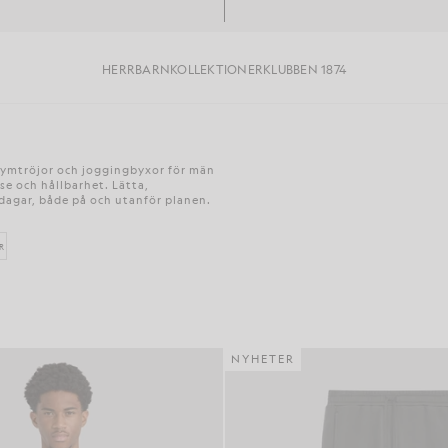
HERR
BARN
KOLLEKTIONER
KLUBBEN 1874
gymtröjor och joggingbyxor för män
lse och hållbarhet. Lätta,
 dagar, både på och utanför planen.
R
NYHETER