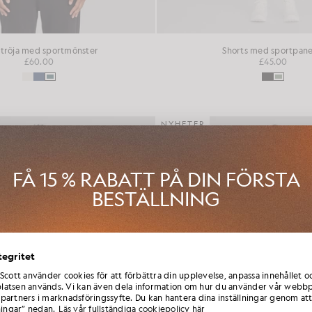
-tröja med sportmönster
Shorts med sportpane
£60.00
£45.00
NYHETER
FÅ 15 % RABATT PÅ DIN FÖRSTA
BESTÄLLNING
i Club Lyle & Scott och var först med att få information om nya kolle
tegritet
eten och säsongsrea endast för medlemmar, samt en exklusiv välk
som ger 15 % rabatt.
 Scott använder cookies för att förbättra din upplevelse, anpassa innehållet o
atsen används. Vi kan även dela information om hur du använder vår webbp
partners i marknadsföringssyfte. Du kan hantera dina inställningar genom att
ningar” nedan.
Läs vår fullständiga cookiepolicy här