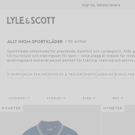
Gå direkt till huvudinnehållet
Information om tillgänglighet
Köp nu, betala senare
Sök
ALLT INOM SPORTKLÄDER
/ 133 -artiklar
Sportkläder utformade för prestanda, komfort och vardagsstil. Från 
till huvtröjor och träningsset för barn – varje plagg är skapat för röre
andningsbara material passar perfekt för träning, löpning och aktiva
T-SHIRTS
POLO-TRÖJOR
HOODIES & TRÖJOR
SHORTS
JOGGARE
BARNKLÄDE
KATEGORI
STORLEK
FÄRG
PRIS
NYHETER
NYHETER