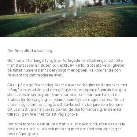
Det finns alltid nästa helg.
Golf har alltför länge tyngts av förlegade föreställningar och ofta
framställts som en sluten och exklusiv värld, trots att verkligheten
på fältet numera känns betydligt mer öppen, välkomnande och
relevant för det moderna livet.
Gå ut på en golfbana idag så ser du att verkligheten är mycket mer
mångfacetterad än vad den gängse stereotypen någonsin har gett
sken av. Man ser pappor som visar sina barn hur man håller i en
klubba för första gången, vänner som flyr vardagens stress för att
under några timmar umgås och tävla, och nybörjare som kommer
dit utan att vara helt säkra på vad de ska förvänta sig, men med
tillräcklig nyfikenhet för att våga prova.
Det som förenar dem är inte status eller bakgrund, utan det enkla
beslutet att ställa upp och mäta sig med ett spel som aldrig ger
bort något gratis.