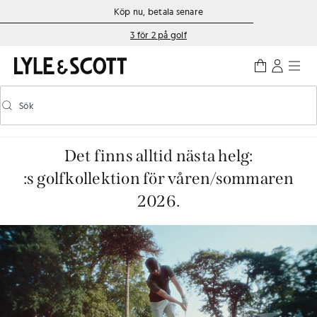
Gå direkt till huvudinnehållet
Information om tillgänglighet
Köp nu, betala senare
3 för 2 på golf
Sök
Sök
Aktivera/inaktivera prediktiv sökning
Det finns alltid nästa helg:
:s golfkollektion för våren/sommaren
2026.