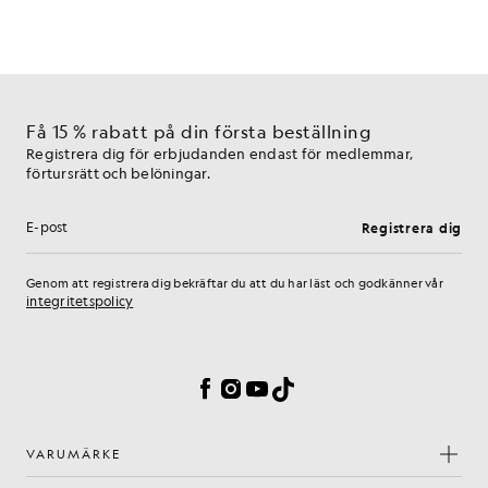
Få 15 % rabatt på din första beställning
Registrera dig för erbjudanden endast för medlemmar,
förtursrätt och belöningar.
Registrera dig
E-postadress
Genom att registrera dig bekräftar du att du har läst och godkänner vår
integritetspolicy
Inställningar för cookies
Facebook
Instagram
YouTube
TikTok
VARUMÄRKE