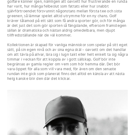
golfare känner igen, nämligen att oavsett hur frustrerande en runda
har varit, hur många felbeslut som fattats eller hur snabbt
självförtroendet försvunnit någonstans mellan första tee och sista
greenen, så lämnar spelet alltid utrymme för en ny chans. Golf
kräver tålamod på ett sätt som få andra sporter gör, och för många
är det just det som gör sporten så fängslande, eftersom framstegen
sällan är dramatiska och nästan aldrig omedelbara, men djupt
tillfredsställande när de väl kommer.
Kollektionen är skapad för vanliga människor som spelar på sitt eget
sätt, på sin egen nivå och av sina egna skäl – oavsett om det handlar
om att tävla på allvar, lära sig i lugn takt eller helt enkelt ta sig några
timmar i veckan för att koppla av i gott sällskap. Golf bör inte
begränsas av gamla regler om vem som hör hemma där. Det bör
vara öppet för alla som vill vara med, för även om den senaste
rundan inte gick som planerat finns det alltid en känsla av att nästa
helg kanske blir den där det klickar.