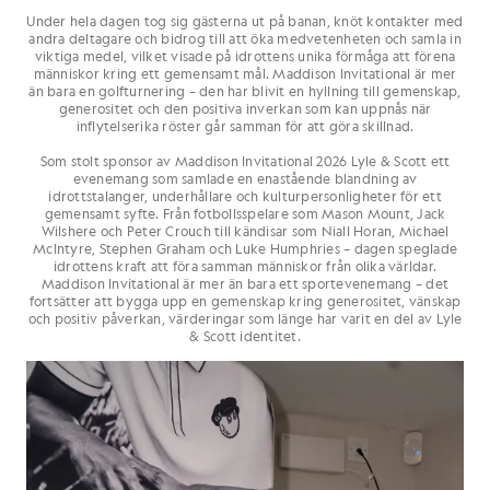
Under hela dagen tog sig gästerna ut på banan, knöt kontakter med
andra deltagare och bidrog till att öka medvetenheten och samla in
viktiga medel, vilket visade på idrottens unika förmåga att förena
människor kring ett gemensamt mål. Maddison Invitational är mer
än bara en golfturnering – den har blivit en hyllning till gemenskap,
generositet och den positiva inverkan som kan uppnås när
inflytelserika röster går samman för att göra skillnad.
Som stolt sponsor av Maddison Invitational 2026 Lyle & Scott ett
evenemang som samlade en enastående blandning av
idrottstalanger, underhållare och kulturpersonligheter för ett
gemensamt syfte. Från fotbollsspelare som Mason Mount, Jack
Wilshere och Peter Crouch till kändisar som Niall Horan, Michael
McIntyre, Stephen Graham och Luke Humphries – dagen speglade
idrottens kraft att föra samman människor från olika världar.
Maddison Invitational är mer än bara ett sportevenemang – det
fortsätter att bygga upp en gemenskap kring generositet, vänskap
och positiv påverkan, värderingar som länge har varit en del av Lyle
& Scott identitet.