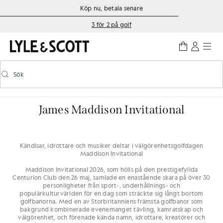
Gå direkt till huvudinnehållet
Information om tillgänglighet
Köp nu, betala senare
3 för 2 på golf
Sök
Sök
Aktivera/inaktivera prediktiv sökning
James Maddison Invitational
Kändisar, idrottare och musiker deltar i välgörenhetsgolfdagen
Maddison Invitational
Maddison Invitational 2026, som hölls på den prestigefyllda
Centurion Club den 26 maj, samlade en enastående skara på över 30
personligheter från sport-, underhållnings- och
populärkulturvärlden för en dag som sträckte sig långt bortom
golfbanorna. Med en av Storbritanniens främsta golfbanor som
bakgrund kombinerade evenemanget tävling, kamratskap och
välgörenhet, och förenade kända namn, idrottare, kreatörer och