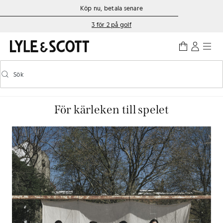
Gå direkt till huvudinnehållet
Information om tillgänglighet
Köp nu, betala senare
3 för 2 på golf
Sök
Sök
Aktivera/inaktivera prediktiv sökning
För kärleken till spelet