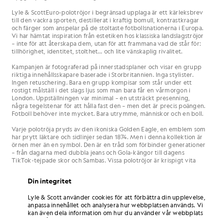
Lyle & ScottEuro-polotröjor i begränsad upplaga är ett kärleksbrev
till den vackra sporten, destillerat i kraftig bomull, kontrastkragar
och färger som anspelar på de stoltaste fotbollsnationerna i Europa.
Vi har hämtat inspiration från estetiken hos klassiska landslagströjor
– inte för att återskapa dem, utan för att frammana vad de står för:
tillhörighet, identitet, stolthet… och lite vänskaplig rivalitet.
Kampanjen är fotograferad på innerstadsplaner och visar en grupp
riktiga innehållsskapare baserade i Storbritannien. Inga stylister.
Ingen retuschering. Bara en grupp kompisar som står under ett
rostigt målställ i det slags ljus som man bara får en vårmorgon i
London. Uppställningen var minimal – en utsträckt presenning,
några tegelstenar för att hålla fast den – men det är precis poängen.
Fotboll behöver inte mycket. Bara utrymme, människor och en boll.
Varje polotröja pryds av den ikoniska Golden Eagle, en emblem som
har prytt läktare och sidlinjer sedan 1874. Men i denna kollektion är
örnen mer än en symbol. Den är en tråd som förbinder generationer
– från dagarna med dubbla jeans och Gola-kängor till dagens
TikTok-tejpade skor och Sambas. Vissa polotröjor är krispigt vita
med kantade kanter som påminner om 80-talets bortatröjor. Andra
är klädda i ljusa primärfärger – gula, blåa, röda – som solblekta
Din integritet
flaggor i en bar vid Medelhavet.
Lyle & Scott använder cookies för att förbättra din upplevelse,
anpassa innehållet och analysera hur webbplatsen används. Vi
kan även dela information om hur du använder vår webbplats