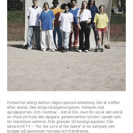
Fotboll har aldrig behövt någon speciell anledning. Det är träffen
efter skolan. Den leriga lördagsmorgonen. Volleyen mot
garageporten. Och i sommar – det är EM. Men för oss är det också
en chans att hylla den djupare, gemensamma rytmen i spelet som
för människor samman. Från gränder till konstgräsplaner, från
läktare till TV – ”For the Love of the Game” är en kampanj som
bygger på gemensam nostalgi och framåtanda.