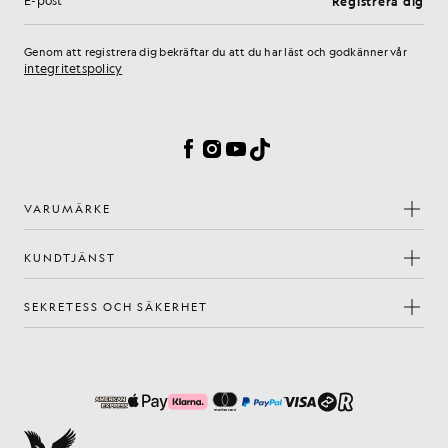
Registrera dig
E-postadress
Genom att registrera dig bekräftar du att du har läst och godkänner vår
integritetspolicy
Inställningar för cookies
Facebook
Instagram
YouTube
TikTok
VARUMÄRKE
KUNDTJÄNST
SEKRETESS OCH SÄKERHET