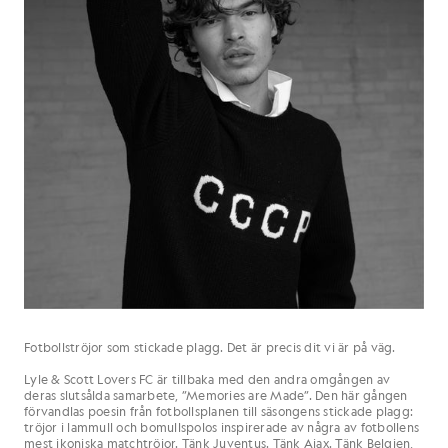
Fotbollströjor som stickade plagg. Det är precis dit vi är på väg.
Lyle & Scott Lovers FC är tillbaka med den andra omgången av
deras slutsålda samarbete, ”Memories are Made”. Den här gången
förvandlas poesin från fotbollsplanen till säsongens stickade plagg:
tröjor i lammull och bomullspolos inspirerade av några av fotbollens
mest ikoniska matchtröjor. Tänk Juventus. Tänk Ajax. Tänk Belgien,