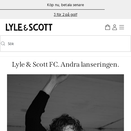
Gå direkt till huvudinnehållet
Information om tillgänglighet
Köp nu, betala senare
3 för 2 på golf
Sök
Sök
Aktivera/inaktivera prediktiv sökning
Lyle & Scott FC. Andra lanseringen.