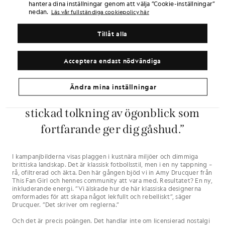
historia. Här finns Ajax röda och vita
hantera dina inställningar genom att välja ”Cookie-inställningar”
nedan.
Läs vår fullständiga cookiepolicy här
färger. Juves svartvita ränder. De
geometriska sicksackmönstren från
Tillåt alla
Belgiens mest färgstarka era. Det här
Acceptera endast nödvändiga
är hyllningar, ja, men det är inga
kopior. Det är nyskapelser. Ett
Ändra mina inställningar
modernt uttryck för nostalgi. En
stickad tolkning av ögonblick som
fortfarande ger dig gåshud.”
I kampanjbilderna visas plaggen i kustnära miljöer och dimmiga
brittiska landskap. Det är klassisk fotbollsstil, men i en ny tappning –
rå, ofiltrerad och äkta. Den här gången bjöd vi in Amy Drucquer från
This Fan Girl och hennes community att vara med. Resultatet? En ny,
inkluderande energi. ”Vi älskade hur de här klassiska designerna
omformades för att skapa något lekfullt och rebelliskt”, säger
Drucquer. ”Det skriver om reglerna.”
Och det är precis poängen. Det handlar inte om licensierad nostalgi