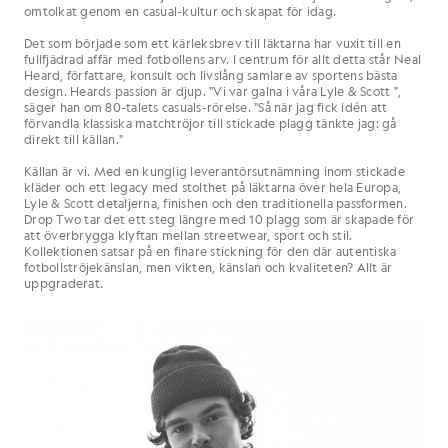
omtolkat genom en casual-kultur och skapat för idag.
Det som började som ett kärleksbrev till läktarna har vuxit till en
fullfjädrad affär med fotbollens arv. I centrum för allt detta står Neal
Heard, författare, konsult och livslång samlare av sportens bästa
design. Heards passion är djup. "Vi var galna i våra Lyle & Scott ",
säger han om 80-talets casuals-rörelse. "Så när jag fick idén att
förvandla klassiska matchtröjor till stickade plagg tänkte jag: gå
direkt till källan."
Källan är vi. Med en kunglig leverantörsutnämning inom stickade
kläder och ett legacy med stolthet på läktarna över hela Europa,
Lyle & Scott detaljerna, finishen och den traditionella passformen.
Drop Two tar det ett steg längre med 10 plagg som är skapade för
att överbrygga klyftan mellan streetwear, sport och stil.
Kollektionen satsar på en finare stickning för den där autentiska
fotbollströjekänslan, men vikten, känslan och kvaliteten? Allt är
uppgraderat.