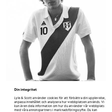
Din integritet
Lyle & Scott använder cookies för att förbättra din upplevelse,
anpassa innehållet och analysera hur webbplatsen används. Vi
”Varje plagg i kollektionen berättar en
kan även dela information om hur du använder vår webbplats
med våra annonspartners i marknadsföringssyfte. Du kan