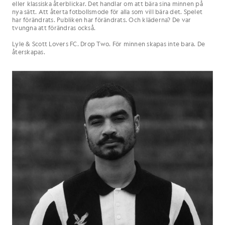
eller klassiska återblickar. Det handlar om att bära sina minnen på
nya sätt. Att återta fotbollsmode för alla som vill bära det. Spelet
har förändrats. Publiken har förändrats. Och kläderna? De var
tvungna att förändras också.
Lyle & Scott Lovers FC. Drop Two. För minnen skapas inte bara. De
återskapas.