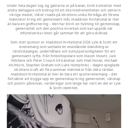
Under hela dagen tog sig gästerna ut på banan, knöt kontakter med
andra deltagare och bidrog till att öka medvetenheten och samla in
viktiga medel, vilket visade på idrottens unika förmåga att förena
människor kring ett gemensamt mål. Maddison Invitational är mer
än bara en golfturnering – den har blivit en hyllning till gemenskap,
generositet och den positiva inverkan som kan uppnås när
inflytelserika röster går samman för att göra skillnad.
Som stolt sponsor av Maddison Invitational 2026 Lyle & Scott ett
evenemang som samlade en enastående blandning av
idrottstalanger, underhållare och kulturpersonligheter för ett
gemensamt syfte. Från fotbollsspelare som Mason Mount, Jack
Wilshere och Peter Crouch till kändisar som Niall Horan, Michael
McIntyre, Stephen Graham och Luke Humphries – dagen speglade
idrottens kraft att föra samman människor från olika världar.
Maddison Invitational är mer än bara ett sportevenemang – det
fortsätter att bygga upp en gemenskap kring generositet, vänskap
och positiv påverkan, värderingar som länge har varit en del av Lyle
& Scott identitet.