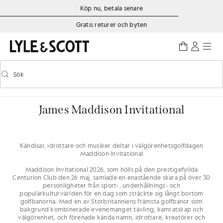
Gå direkt till huvudinnehållet
Information om tillgänglighet
Köp nu, betala senare
Gratis returer och byten
Sök
Sök
Aktivera/inaktivera prediktiv sökning
James Maddison Invitational
Kändisar, idrottare och musiker deltar i välgörenhetsgolfdagen
Maddison Invitational
Maddison Invitational 2026, som hölls på den prestigefyllda
Centurion Club den 26 maj, samlade en enastående skara på över 30
personligheter från sport-, underhållnings- och
populärkulturvärlden för en dag som sträckte sig långt bortom
golfbanorna. Med en av Storbritanniens främsta golfbanor som
bakgrund kombinerade evenemanget tävling, kamratskap och
välgörenhet, och förenade kända namn, idrottare, kreatörer och