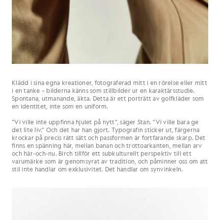
Klädd i sina egna kreationer, fotograferad mitt i en rörelse eller mitt
i en tanke – bilderna känns som stillbilder ur en karaktärsstudie.
Spontana, utmanande, äkta. Detta är ett porträtt av golfkläder som
en identitet, inte som en uniform.
”Vi ville inte uppfinna hjulet på nytt”, säger Stan. ”Vi ville bara ge
det lite liv.” Och det har han gjort. Typografin sticker ut, färgerna
krockar på precis rätt sätt och passformen är fortfarande skarp. Det
finns en spänning här, mellan banan och trottoarkanten, mellan arv
och här-och-nu. Birch tillför ett subkulturellt perspektiv till ett
varumärke som är genomsyrat av tradition, och påminner oss om att
stil inte handlar om exklusivitet. Det handlar om synvinkeln.