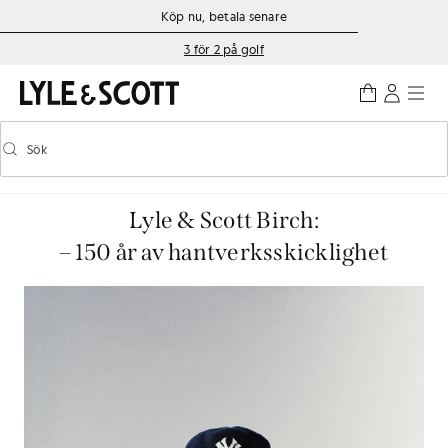
Gå direkt till huvudinnehållet
Information om tillgänglighet
Köp nu, betala senare
3 för 2 på golf
Sök
Sök
Aktivera/inaktivera prediktiv sökning
Lyle & Scott Birch:
– 150 år av hantverksskicklighet