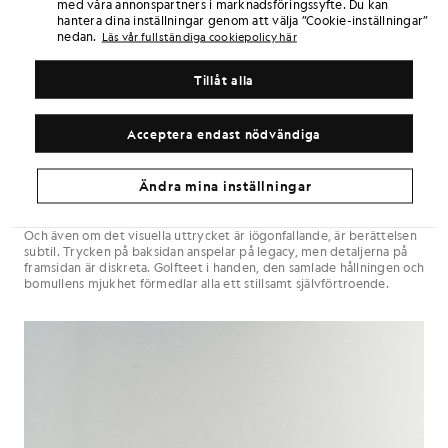
med våra annonspartners i marknadsföringssyfte. Du kan
hantera dina inställningar genom att välja ”Cookie-inställningar”
nedan.
Läs vår fullständiga cookiepolicy här
Tillåt alla
Varje plagg i kollektionen har ett syfte. Tröjor och t-shirts med
Acceptera endast nödvändiga
grafiska tryck bär budskap som du gärna vill visa upp. Den
begränsade färgskalan, bestående av marinblått, svart, gråmelerat
och vitt, lyfts fram av oväntade detaljer och stora typsnitt. Det här
Ändra mina inställningar
är vardagskläder med attityd: bekväma, funktionella och skapade
för att överleva trenderna.
Och även om det visuella uttrycket är iögonfallande, är berättelsen
subtil. Trycken på baksidan anspelar på legacy, men detaljerna på
framsidan är diskreta. Golfteet i handen, den samlade hållningen och
bomullens mjukhet förmedlar alla ett stillsamt självförtroende.