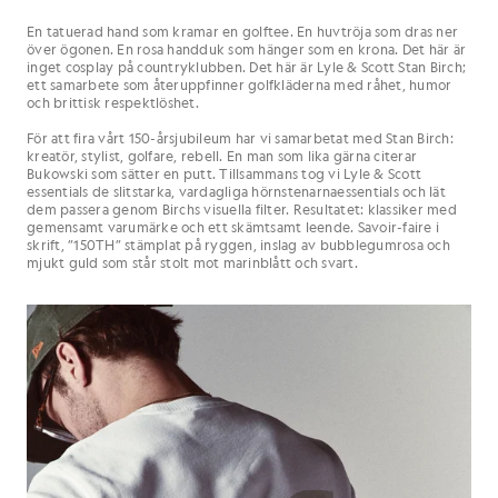
En tatuerad hand som kramar en golftee. En huvtröja som dras ner
över ögonen. En rosa handduk som hänger som en krona. Det här är
inget cosplay på countryklubben. Det här är Lyle & Scott Stan Birch;
ett samarbete som återuppfinner golfkläderna med råhet, humor
och brittisk respektlöshet.
För att fira vårt 150-årsjubileum har vi samarbetat med Stan Birch:
kreatör, stylist, golfare, rebell. En man som lika gärna citerar
Bukowski som sätter en putt. Tillsammans tog vi Lyle & Scott
essentials de slitstarka, vardagliga hörnstenarnaessentials och lät
dem passera genom Birchs visuella filter. Resultatet: klassiker med
gemensamt varumärke och ett skämtsamt leende. Savoir-faire i
skrift, ”150TH” stämplat på ryggen, inslag av bubblegumrosa och
mjukt guld som står stolt mot marinblått och svart.