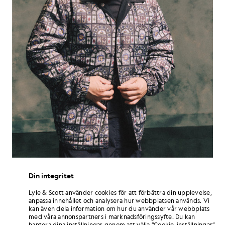
Din integritet
Det speglar också hans livsfilosofi. För DC3 är framgång inte en
direkt belöning för hårt arbete. Den är nära förknippad med
Lyle & Scott använder cookies för att förbättra din upplevelse,
motgångarna, avslaget och de stunder då saker och ting inte går
anpassa innehållet och analysera hur webbplatsen används. Vi
som man tänkt sig. ”Bara tanken på att jag nu faktiskt kan ha den på
kan även dela information om hur du använder vår webbplats
mig – det är just sådana saker som har fått mig att inse vikten av
med våra annonspartners i marknadsföringssyfte. Du kan
uthållighet. Jag tror att framgång på sätt och vis innebär
hantera dina inställningar genom att välja ”Cookie-inställningar”
misslyckande, i den meningen att man måste misslyckas för att nå