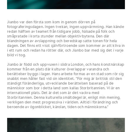
Jianbo var den första som kom in genom dörren på
fotograferingsdagen. Ingen tvekan, ingen uppvärmning. Han kände
redan hälften av teamet från tidigare jobb, hälsade på folk och
småpratade i korta stunder mellan objektivbytena. Den där
blandningen av avslappning och beredskap satte tonen för hela
dagen. Det finns ett visst självförtroende som kommer av att kliva in
i ett rum och redan ha rötter där, och Jianbo bar med sig det i varje
bild vi tog.
Jianbo är född och uppvuxen i södra London, och hans konstnärskap
kommer från en plats där kulturer överlappar varandra och
berättelser byggs i lager. Hans arbete formas av en stad som rör sig
snabbt men håller fast vid sin identitet. ”För mig är brittisk stil den
ständigt föränderliga, utvecklande berättelsen baserad på de
människor som bor i detta land som kallas Storbritannien. Vi är en
internationell plats. Det är det som är det vackra med
Storbritannien. Denna kulturella smältdegel är, enligt min mening,
verkligen den mest progressiva i världen. Alltid i förändring och
beroende av ögonblicket, känslan, tiden och människorna.”