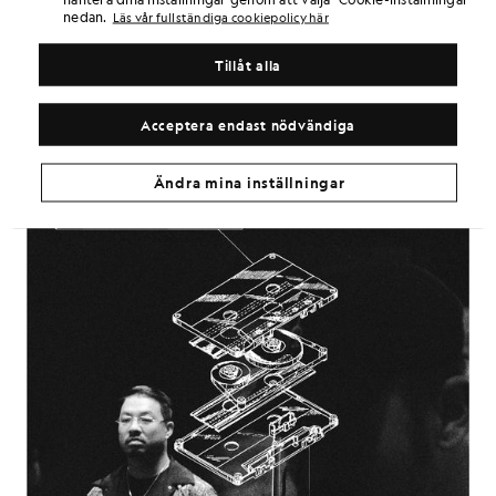
nedan.
dit”, säger han.
Läs vår fullständiga cookiepolicy här
Det är en övertygelse som ger en ny syn på vad det innebär att
Tillåt alla
vinna.
Acceptera endast nödvändiga
Ändra mina inställningar