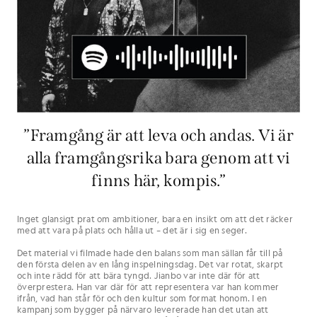
”Framgång är att leva och andas. Vi är
alla framgångsrika bara genom att vi
finns här, kompis.”
Inget glansigt prat om ambitioner, bara en insikt om att det räcker
med att vara på plats och hålla ut – det är i sig en seger.
Det material vi filmade hade den balans som man sällan får till på
den första delen av en lång inspelningsdag. Det var rotat, skarpt
och inte rädd för att bära tyngd. Jianbo var inte där för att
överprestera. Han var där för att representera var han kommer
ifrån, vad han står för och den kultur som format honom. I en
kampanj som bygger på närvaro levererade han det utan att