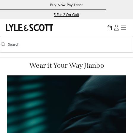
Skip to main content
Accessibility information
Buy Now Pay Later
3 For 2 On Golf
Search
Search
Toggle predictive search
Wear it Your Way Jianbo