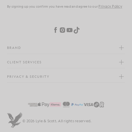
Genom att registrera dig bekräftar du att du har läst och godkänner vår
integritetspolicy
Inställningar för cookies
Facebook
Instagram
YouTube
TikTok
VARUMÄRKE
KUNDTJÄNST
SEKRETESS OCH SÄKERHET
© 2026 Lyle & Scott. Alla rättigheter förbehållna.