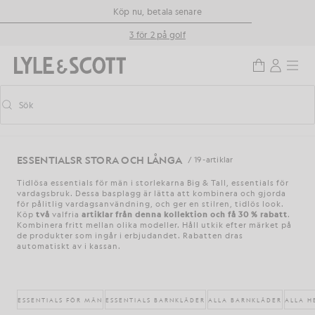
Gå direkt till huvudinnehållet
Information om tillgänglighet
Köp nu, betala senare
3 för 2 på golf
Sök
Sök
Aktivera/inaktivera prediktiv sökning
ESSENTIALSR STORA OCH LÅNGA
/ 19 -artiklar
Tidlösa essentials för män i storlekarna Big & Tall, essentials för
vardagsbruk. Dessa basplagg är lätta att kombinera och gjorda
för pålitlig vardagsanvändning, och ger en stilren, tidlös look.
Köp
två
valfria
artiklar från denna kollektion och få 30 % rabatt
.
Kombinera fritt mellan olika modeller. Håll utkik efter märket på
de produkter som ingår i erbjudandet. Rabatten dras
automatiskt av i kassan.
ESSENTIALS FÖR MÄN
ESSENTIALS BARNKLÄDER
ALLA BARNKLÄDER
ALLA H