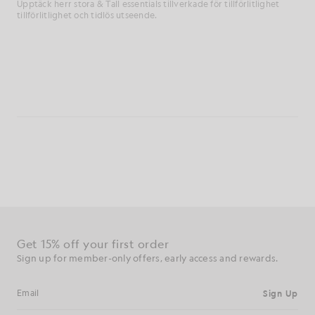
Upptäck
herr
stora &
Tall
essentials
tillverkade
för
tillförlitlighet
tillförlitlighet
och
tidlös
utseende.
Få 15 % rabatt på din första beställning
Registrera dig för erbjudanden endast för medlemmar,
förtursrätt och belöningar.
Registrera dig
E-postadress