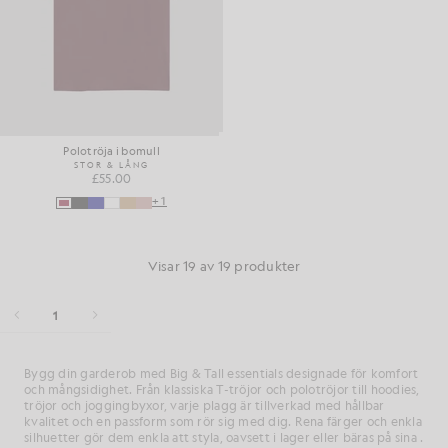
Polotröja i bomull
STOR & LÅNG
£55.00
+1
Visar 19 av 19 produkter
1
Bygg
din
garderob
med
Big &
Tall
essentials
designade
för
komfort
och
mångsidighet.
Från
klassiska
T-
tröjor
och
polotröjor
till
hoodies,
tröjor
och
joggingbyxor,
varje
plagg
är
tillverkad
med
hållbar
kvalitet
och
en
passform
som
rör sig
med
dig.
Rena
färger
och
enkla
silhuetter
gör
dem
enkla
att
styla,
oavsett
i lager
eller
bäras
på
sina
.