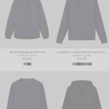
Vattentålig jacka med huva
Loopback-hoodie i bomull med hel dragkedja
STOR & LÅNG
STOR & LÅNG
£95.00
£75.00