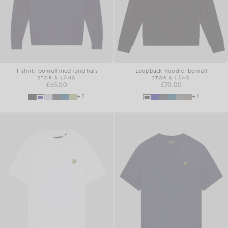
T-shirt i bomull med rund hals
Loopback-hoodie i bomull
STOR & LÅNG
STOR & LÅNG
£65.00
£70.00
+2
+1