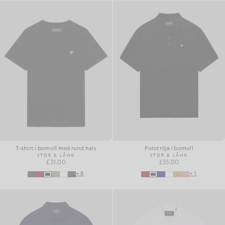
T-shirt i bomull med rund hals
Polotröja i bomull
STOR & LÅNG
STOR & LÅNG
£31.00
£55.00
+8
+1