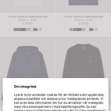
T-shirt i bomull med rund hals
T-shirt i bomull med rund hals
STOR & LÅNG
STOR & LÅNG
£31.00
£31.00
+8
+8
Din integritet
FÅ 15 % RABATT PÅ DIN FÖRSTA
Lyle & Scott använder cookies för att förbättra din upplevelse,
BESTÄLLNING
anpassa innehållet och analysera hur webbplatsen används. Vi
kan även dela information om hur du använder vår webbplats
Gå med i Club Lyle & Scott och var först med att få information om nya kollektioner,
med våra annonspartners i marknadsföringssyfte. Du kan
samarbeten och säsongsrea endast för medlemmar, samt en exklusiv välkomstkod
Loopback-hoodie i bomull
T-shirt i bomull med rund hals
hantera dina inställningar genom att välja ”Cookie-inställningar”
som ger 15 % rabatt.