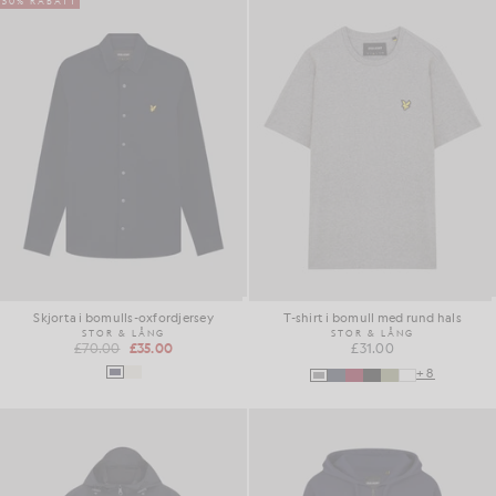
50% RABATT
Skjorta i bomulls-oxfordjersey
T-shirt i bomull med rund hals
STOR & LÅNG
STOR & LÅNG
£70.00
£35.00
£31.00
+8