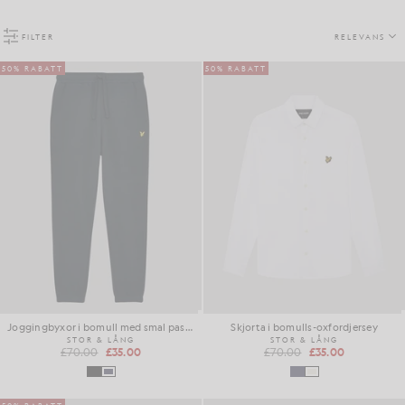
FILTER
RELEVANS
50% RABATT
50% RABATT
Joggingbyxor i bomull med smal passform
Skjorta i bomulls-oxfordjersey
STOR & LÅNG
STOR & LÅNG
£70.00
£35.00
£70.00
£35.00