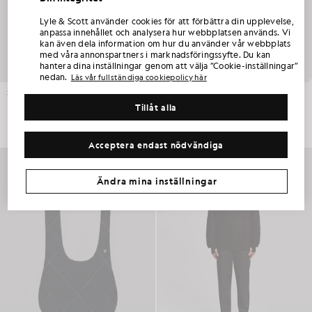
FÅ 15 % RABATT PÅ DIN FÖRSTA
Lyle & Scott använder cookies för att förbättra din upplevelse,
BESTÄLLNING
anpassa innehållet och analysera hur webbplatsen används. Vi
kan även dela information om hur du använder vår webbplats
Gå med i Club Lyle & Scott och var först med att få information om nya kollektioner,
med våra annonspartners i marknadsföringssyfte. Du kan
samarbeten och säsongsrea endast för medlemmar, samt en exklusiv välkomstkod
hantera dina inställningar genom att välja ”Cookie-inställningar”
som ger 15 % rabatt.
nedan.
Läs vår fullständiga cookiepolicy här
Stickad träningsjacka i argylemönster
Huvtröja med dragkedja i kontrastfärg
LYLE & SCOTT GEORGINA HUNT
LYLE & SCOTT ESME MARSH
Tillåt alla
£105.00
£130.00
Har du några ytterligare önskemål gällande kommunikation?
Stora storlekar
Barnkläder
Golf
Acceptera endast nödvändiga
UTNYTTJA MITT ERBJUDANDE
*Genom att registrera dig samtycker du till att få marknadsföringsinformation. Din unika kod kan endast användas online på två produkter till fullpris och
två produkter i sommarrean.
Integritetspolicy
&
Användarvillkor
.
Ändra mina inställningar