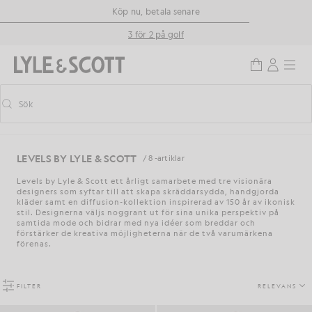
Gå direkt till huvudinnehållet
Information om tillgänglighet
Köp nu, betala senare
3 för 2 på golf
Sök
Sök
Aktivera/inaktivera prediktiv sökning
LEVELS BY LYLE & SCOTT
/ 8 -artiklar
Levels by Lyle & Scott ett årligt samarbete med tre visionära
designers som syftar till att skapa skräddarsydda, handgjorda
kläder samt en diffusion-kollektion inspirerad av 150 år av ikonisk
stil. Designerna väljs noggrant ut för sina unika perspektiv på
samtida mode och bidrar med nya idéer som breddar och
förstärker de kreativa möjligheterna när de två varumärkena
förenas.
FILTER
RELEVANS