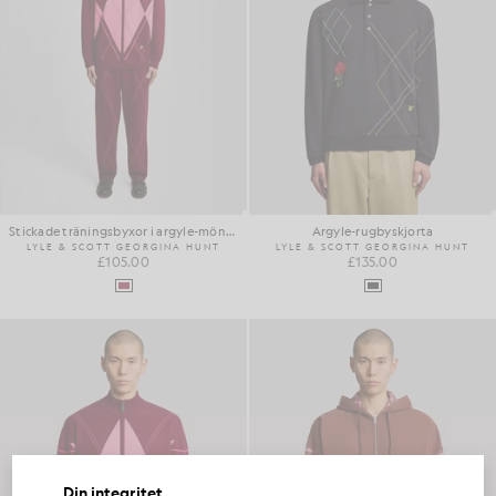
Stickade träningsbyxor i argyle-mönster
Argyle-rugbyskjorta
LYLE & SCOTT GEORGINA HUNT
LYLE & SCOTT GEORGINA HUNT
£105.00
£135.00
Din integritet