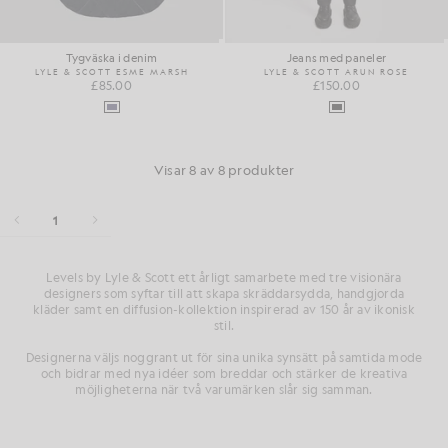
Tygväska i denim
Jeans med paneler
LYLE & SCOTT ESME MARSH
LYLE & SCOTT ARUN ROSE
£85.00
£150.00
Visar 8 av 8 produkter
1
Levels by Lyle & Scott ett årligt samarbete med tre visionära
designers som syftar till att skapa skräddarsydda, handgjorda
kläder samt en diffusion-kollektion inspirerad av 150 år av ikonisk
stil.
Designerna väljs noggrant ut för sina unika synsätt på samtida mode
och bidrar med nya idéer som breddar och stärker de kreativa
möjligheterna när två varumärken slår sig samman.