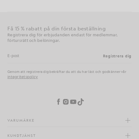
Få 15 % rabatt på din första beställning
Registrera dig för erbjudanden endast för medlemmar,
förtursrätt och belöningar.
Registrera dig
E-postadress
Genom att registrera dig bekräftar du att du har läst och godkänner vår
integritetspolicy
Inställningar för cookies
Facebook
Instagram
YouTube
TikTok
VARUMÄRKE
KUNDTJÄNST