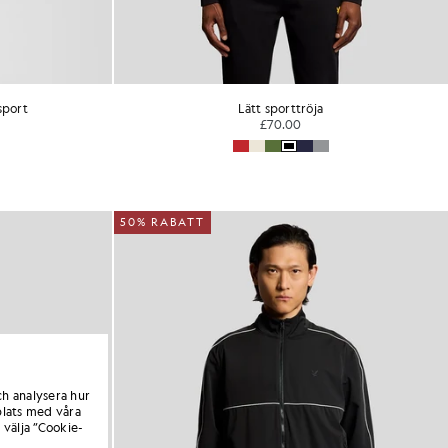
sport
Lätt sporttröja
£70.00
50% RABATT
ch analysera hur
lats med våra
 välja ”Cookie-