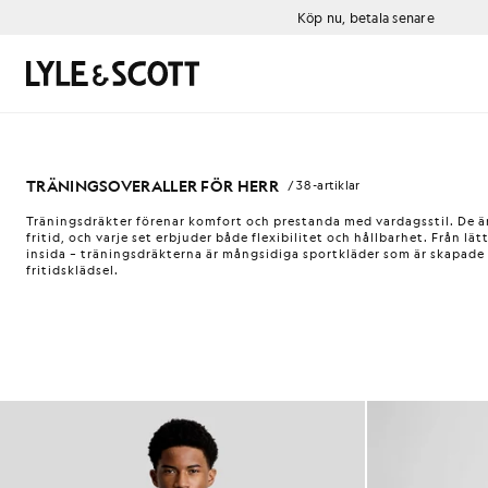
Gå direkt till huvudinnehållet
Information om tillgänglighet
Köp nu, betala senare
Sök
TRÄNINGSOVERALLER FÖR HERR
/ 38 -artiklar
Träningsdräkter förenar komfort och prestanda med vardagsstil. De är
fritid, och varje set erbjuder både flexibilitet och hållbarhet. Från lä
insida – träningsdräkterna är mångsidiga sportkläder som är skapade
fritidsklädsel.