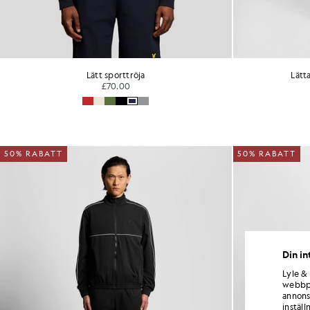
Lätt sporttröja
Lätt
£70.00
50% RABATT
50% RABATT
Din in
Lyle &
webbpl
annons
inställ