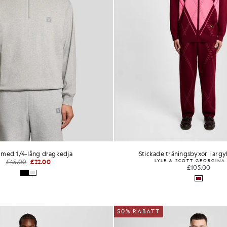
 med 1/4-lång dragkedja
Stickade träningsbyxor i arg
£45.00
£22.00
LYLE & SCOTT GEORGINA
£105.00
50% RABATT