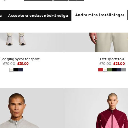
Ändra mina inställningar
la
Acceptera endast nödvändiga
a joggingbyxor för sport
Lätt sporttröja
£70.00
£35.00
£70.00
£35.00