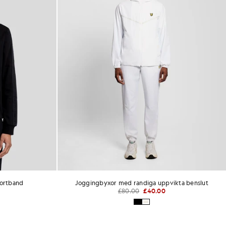
portband
Joggingbyxor med randiga uppvikta benslut
£80.00
£40.00