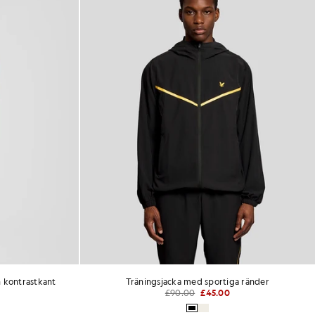
 kontrastkant
Träningsjacka med sportiga ränder
£90.00
£45.00