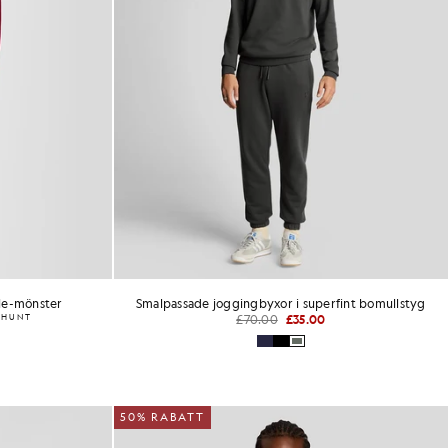
yle-mönster
Smalpassade joggingbyxor i superfint bomullstyg
 HUNT
£70.00
£35.00
50% RABATT