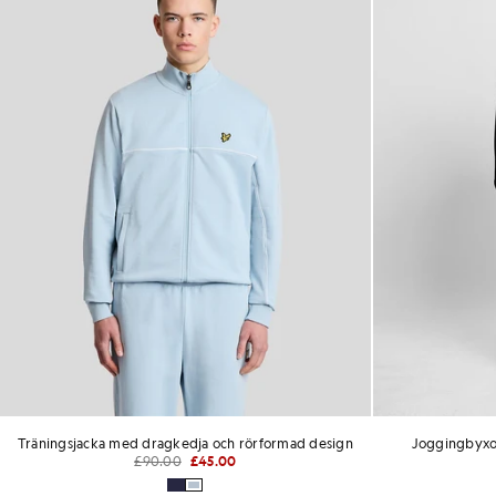
Träningsjacka med dragkedja och rörformad design
Joggingbyxo
£90.00
£45.00