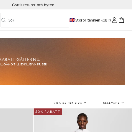
Gratis returer och byten
Sök
Storbritannien (GBP)
Aktivera/inaktivera prediktiv sökning
 RABATT GÄLLER NU.
ILLGÅNG TILL EXKLUSIVA PRISER
VISA 64 PER SIDA
RELEVANS
50% RABATT