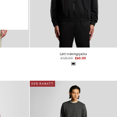
Lätt träningsjacka
£120.00
£60.00
50% RABATT