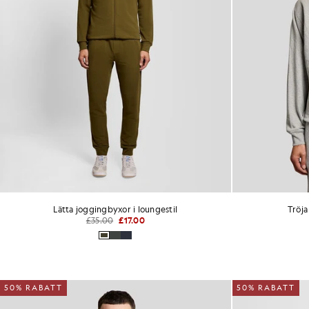
Lätta joggingbyxor i loungestil
Tröja
£35.00
£17.00
50% RABATT
50% RABATT