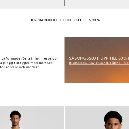
HERR
BARN
KOLLEKTIONER
KLUBBEN 1874
SÄSONGSSLUT. UPP TILL 50 %
 utformade för träning, resor och
tta plagg till tyger med borstad
REGISTRERA DIG/LOGGA IN FÖR ATT FÅ T
 för rörelse och modern