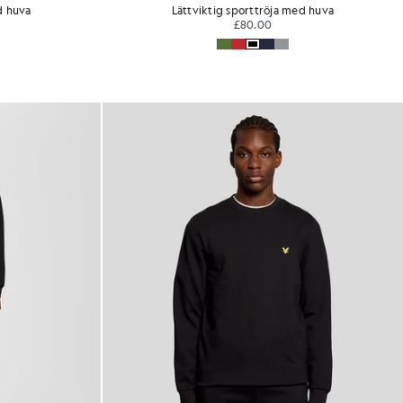
d huva
Lättviktig sporttröja med huva
£80.00