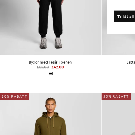
Tillåt al
Byxor med resår i benen
Lätt
£85.00
£42.00
50% RABATT
50% RABATT