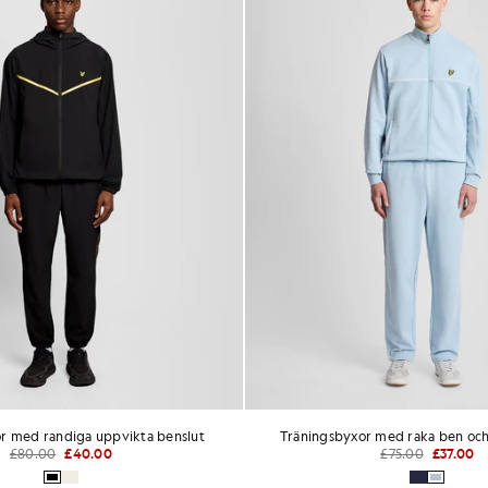
r med randiga uppvikta benslut
Träningsbyxor med raka ben och
£80.00
£40.00
£75.00
£37.00