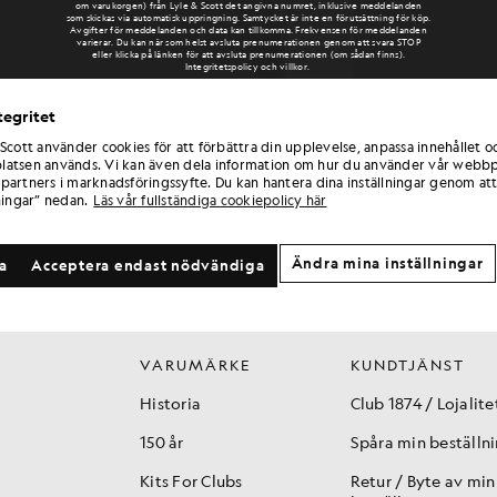
om varukorgen) från Lyle & Scott det angivna numret, inklusive meddelanden
som skickas via automatisk uppringning. Samtycket är inte en förutsättning för köp.
Avgifter för meddelanden och data kan tillkomma. Frekvensen för meddelanden
varierar. Du kan när som helst avsluta prenumerationen genom att svara STOP
eller klicka på länken för att avsluta prenumerationen (om sådan finns).
Integritetspolicy och villkor.
tegritet
 Scott använder cookies för att förbättra din upplevelse, anpassa innehållet o
atsen används. Vi kan även dela information om hur du använder vår webbp
partners i marknadsföringssyfte. Du kan hantera dina inställningar genom att
ningar” nedan.
Läs vår fullständiga cookiepolicy här
Ändra mina inställningar
la
Acceptera endast nödvändiga
VARUMÄRKE
KUNDTJÄNST
Historia
Club 1874 / Lojalite
150 år
Spåra min beställn
Kits For Clubs
Retur / Byte av min