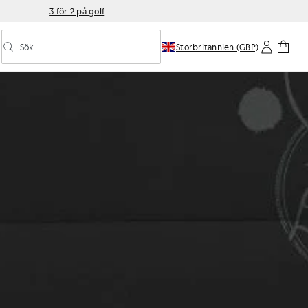
3 för 2 på golf
Sök
Storbritannien (GBP)
Aktivera/inaktivera prediktiv sökning