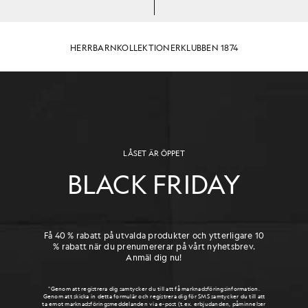
HERR
BARN
KOLLEKTIONER
KLUBBEN 1874
LÅSET ÄR ÖPPET
BLACK FRIDAY
Få 40 % rabatt på utvalda produkter och ytterligare 10
% rabatt när du prenumererar på vårt nyhetsbrev.
Anmäl dig nu!
*Genom att registrera dig samtycker du till att få marknadsföringsinformation.
Genom att skicka in detta formulär och registrera dig för SMS samtycker du till att
ta emot marknadsföringsmeddelanden via e-post (t.ex. erbjudanden, påminnelser