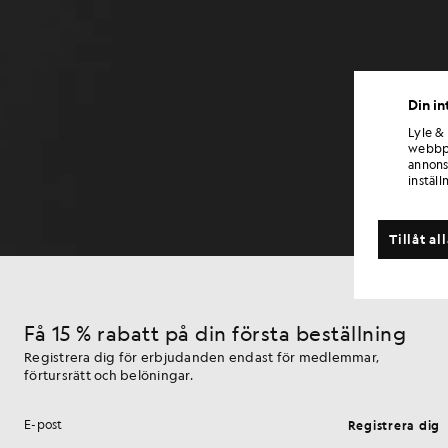
Din in
Lyle &
webbpl
annons
inställ
Tillåt al
Få 15 % rabatt på din första beställning
Registrera dig för erbjudanden endast för medlemmar,
förtursrätt och belöningar.
Registrera dig
E-postadress