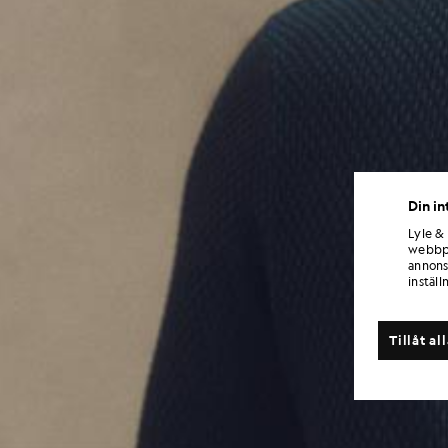
Din in
Lyle &
webbpl
annons
inställ
Tillåt al