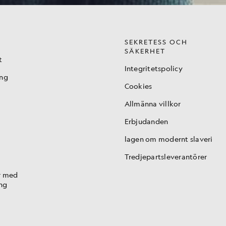
SEKRETESS OCH
SÄKERHET
t
Integritetspolicy
ing
Cookies
Allmänna villkor
Erbjudanden
lagen om modernt slaveri
Tredjepartsleverantörer
r med
ng