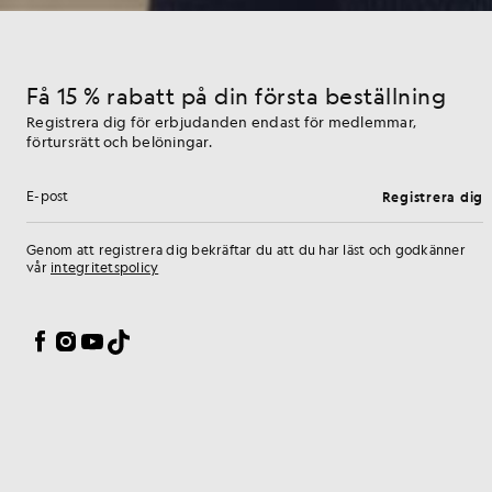
Få 15 % rabatt på din första beställning
Registrera dig för erbjudanden endast för medlemmar,
förtursrätt och belöningar.
Registrera dig
E-postadress
Genom att registrera dig bekräftar du att du har läst och godkänner
vår
integritetspolicy
Inställningar för cookies
Facebook
Instagram
YouTube
TikTok