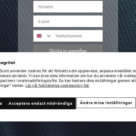
FÖRNAMN
e-post
TELEFONNUMMER
Skicka in uppgifter
tegritet
Genom att ange dina uppgifter och registrera dig samtycker du till att ta emot
 Scott använder cookies för att förbättra din upplevelse, anpassa innehållet o
marknadsföringsmeddelanden från Lyle & Scott, inklusive information om nya
atsen används. Vi kan även dela information om hur du använder vår webbp
kollektioner, exklusiva erbjudanden, kampanjer och nyheter om varumärket. Du kan
partners i marknadsföringssyfte. Du kan hantera dina inställningar genom att
när som helst avsluta prenumerationen genom att klicka på länken i e-
ningar” nedan.
Läs vår fullständiga cookiepolicy här
postmeddelandena eller kontakta vår kundtjänst. För mer information om hur vi
använder och skyddar dina uppgifter, se vår integritetspolicy.
Ändra mina inställningar
la
Acceptera endast nödvändiga