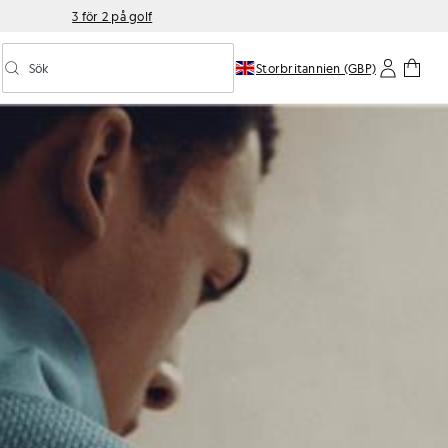
3 för 2 på golf
Sök
Storbritannien (GBP)
Aktivera/inaktivera prediktiv sökning