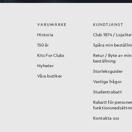
VARUMÄRKE
KUNDTJÄNST
Historia
Club 1874 / Lojalite
150 år
Spåra min beställn
Kits For Clubs
Retur / Byte av min
beställning
Nyheter
Storleksguider
Våra butiker
Vanliga frågor
Studentrabatt
Rabatt för persone
funktionsnedsättni
Kontakta oss